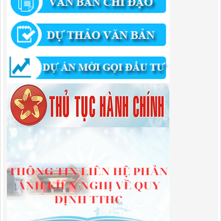
hành chính trong lĩnh vực đầu tư tại Việt Nam thuộc thẩm quyền giải
quyết của Ban Quản lý Khu kinh tế tỉnh Cao Bằng
Lượt xem:670 | lượt tải:203
292/QĐ-UBND
Quyết định về việc công bố danh mục thủ tục hành chính mới ban
hành trong lĩnh vực khu công nghiệp, khu kinh tế thuộc thẩm quyền
giải quyết của Ban Quản lý Khu kinh tế tỉnh Cao Bằng
Lượt xem:510 | lượt tải:363
314/QĐ-BQLKKT
QUYẾT ĐỊNH Về việc công bố công khai thu hồi dự toán chi ngân
sách năm 2024
Lượt xem:486 | lượt tải:337
225/QĐ-BQLKKT
QUYẾT ĐỊNH Về việc công bố công khai giao dự toán chi ngân sách
năm 2024
Lượt xem:600 | lượt tải:650
01/2026/NQ-HĐND
Nghị Quyết Quy định mức thu, chế độ thu, nộp, quản lý và sử dụng