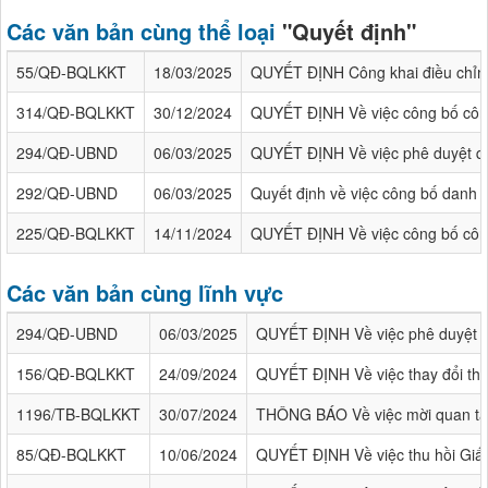
Các văn bản cùng thể loại
"Quyết định"
55/QĐ-BQLKKT
18/03/2025
QUYẾT ĐỊNH Công khai điều chỉn
314/QĐ-BQLKKT
30/12/2024
QUYẾT ĐỊNH Về việc công bố công
294/QĐ-UBND
06/03/2025
QUYẾT ĐỊNH Về việc phê duyệt quy 
292/QĐ-UBND
06/03/2025
Quyết định về việc công bố danh m
225/QĐ-BQLKKT
14/11/2024
QUYẾT ĐỊNH Về việc công bố công
Các văn bản cùng lĩnh vực
294/QĐ-UBND
06/03/2025
QUYẾT ĐỊNH Về việc phê duyệt quy
156/QĐ-BQLKKT
24/09/2024
QUYẾT ĐỊNH Về việc thay đổi thà
1196/TB-BQLKKT
30/07/2024
THÔNG BÁO Về việc mời quan tâm 
85/QĐ-BQLKKT
10/06/2024
QUYẾT ĐỊNH Về việc thu hồi Giấy