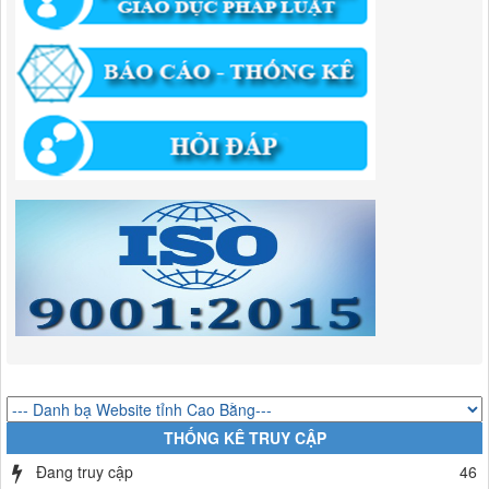
346/QĐ-UBND
QUYẾT ĐỊNH Về việc phê duyệt quy trình nội bộ giải quyết thủ tục
hành chính trong lĩnh vực khu công nghiệp, khu kinh tế thuộc thẩm
quyền giải quyết của Ban Quản lý Khu kinh tế tỉnh Cao Bằng
Lượt xem:511 | lượt tải:318
55/QĐ-BQLKKT
QUYẾT ĐỊNH Công khai điều chỉnh, bổ sung Kế hoạch vốn đầu tư
công năm 2025
Lượt xem:817 | lượt tải:420
294/QĐ-UBND
QUYẾT ĐỊNH Về việc phê duyệt quy trình nội bộ giải quyết thủ tục
hành chính trong lĩnh vực đầu tư tại Việt Nam thuộc thẩm quyền giải
quyết của Ban Quản lý Khu kinh tế tỉnh Cao Bằng
Lượt xem:670 | lượt tải:203
292/QĐ-UBND
Quyết định về việc công bố danh mục thủ tục hành chính mới ban
hành trong lĩnh vực khu công nghiệp, khu kinh tế thuộc thẩm quyền
giải quyết của Ban Quản lý Khu kinh tế tỉnh Cao Bằng
THỐNG KÊ TRUY CẬP
Lượt xem:510 | lượt tải:363
Đang truy cập
46
314/QĐ-BQLKKT