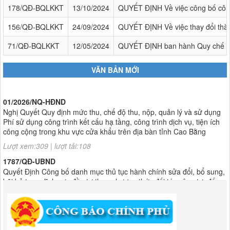
178/QĐ-BQLKKT
13/10/2024
QUYẾT ĐỊNH Về việc công bố công 
156/QĐ-BQLKKT
24/09/2024
QUYẾT ĐỊNH Về việc thay đổi thàn
71/QĐ-BQLKKT
12/05/2024
QUYẾT ĐỊNH ban hành Quy chế thự
VĂN BẢN MỚI
01/2026/NQ-HĐND
Nghị Quyết Quy định mức thu, chế độ thu, nộp, quản lý và sử dụng
Phí sử dụng công trình kết cấu hạ tầng, công trình dịch vụ, tiện ích
công cộng trong khu vực cửa khẩu trên địa bàn tỉnh Cao Bằng
Lượt xem:309 | lượt tải:108
1787/QĐ-UBND
Quyết Định Công bố danh mục thủ tục hành chính sửa đổi, bổ sung,
bãi bỏ trong lĩnh vực đầu tư theo phương thức đối tác công tư; đấu
thầu lựa chọn nhà đầu tư thuộc thẩm quyền giải quyết của Sở Tài
chính, Ban Quản lý Khu kinh tế tỉnh, UBND cấp xã tỉnh CB
Lượt xem:301 | lượt tải:303
182/QĐ-BQLKKT