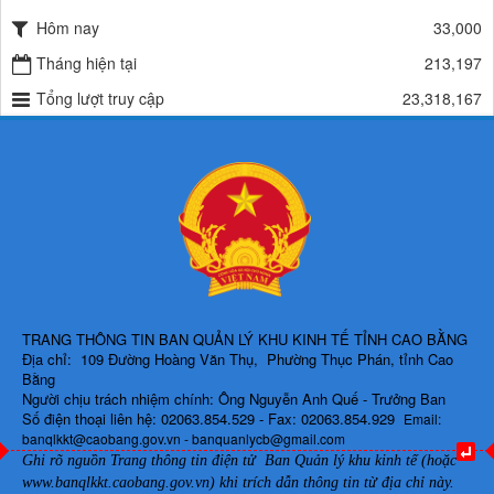
QUYẾT ĐỊNH Về việc công bố công khai thu hồi dự toán chi ngân
Hôm nay
33,000
sách năm 2024
Tháng hiện tại
213,197
Lượt xem:486 | lượt tải:337
Tổng lượt truy cập
23,318,167
225/QĐ-BQLKKT
QUYẾT ĐỊNH Về việc công bố công khai giao dự toán chi ngân sách
năm 2024
Lượt xem:600 | lượt tải:650
TRANG THÔNG TIN BAN QUẢN LÝ KHU KINH TẾ TỈNH CAO BẰNG
Địa chỉ: 109 Đường Hoàng Văn Thụ, Phường Thục Phán, tỉnh Cao
Bằng
Người chịu trách nhiệm chính: Ông Nguyễn Anh Quế - Trưởng Ban
Số điện thoại liên hệ: 02063.854.529 - Fax: 02063.854.929
Email:
banqlkkt@caobang.gov.vn - banquanlycb@gmail.com
Ghi rõ nguồn Trang thông tin điện tử Ban Quản lý khu kinh tế (hoặc
www.banqlkkt.caobang.gov.vn)
khi trích dẫn thông tin từ địa chỉ này.