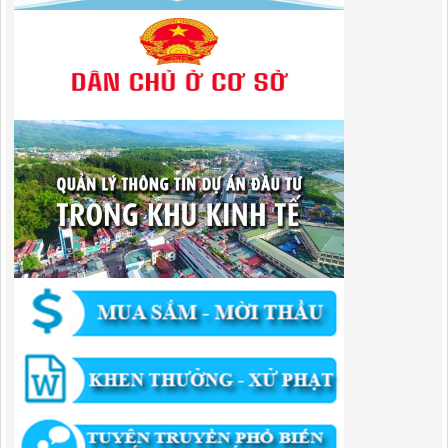
Phí sử dụng công trình kết cấu hạ tầng, công trình dịch vụ, tiện ích
công cộng trong khu vực cửa khẩu trên địa bàn tỉnh Cao Bằng
Lượt xem:309 | lượt tải:108
1787/QĐ-UBND
Quyết Định Công bố danh mục thủ tục hành chính sửa đổi, bổ sung,
bãi bỏ trong lĩnh vực đầu tư theo phương thức đối tác công tư; đấu
thầu lựa chọn nhà đầu tư thuộc thẩm quyền giải quyết của Sở Tài
chính, Ban Quản lý Khu kinh tế tỉnh, UBND cấp xã tỉnh CB
Lượt xem:301 | lượt tải:303
182/QĐ-BQLKKT
Quyết Định Công khai điều chỉnh, bổ sung Kế hoạch vốn đầu tư
công năm 2025
Lượt xem:453 | lượt tải:350
1174/QĐ-UBND
QUYẾT ĐỊNH Về việc công bố danh mục thủ tục HC được sửa đổi,bổ
sung và phê duyệt quy trình nội bộ giải quyết TTHC trong lĩnh vực
hoạt động xây dựng theo quy định phân quyền,phân cấp,phân định
thẩm quyền thuộc phạm vi giải quyết của Ban QLKKT
Lượt xem:434 | lượt tải:524