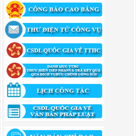
Quyết Định Công khai điều chỉnh, bổ sung Kế hoạch vốn đầu tư
công năm 2025
Lượt xem:453 | lượt tải:350
1174/QĐ-UBND
QUYẾT ĐỊNH Về việc công bố danh mục thủ tục HC được sửa đổi,bổ
sung và phê duyệt quy trình nội bộ giải quyết TTHC trong lĩnh vực
hoạt động xây dựng theo quy định phân quyền,phân cấp,phân định
thẩm quyền thuộc phạm vi giải quyết của Ban QLKKT
Lượt xem:434 | lượt tải:524
346/QĐ-UBND
QUYẾT ĐỊNH Về việc phê duyệt quy trình nội bộ giải quyết thủ tục
hành chính trong lĩnh vực khu công nghiệp, khu kinh tế thuộc thẩm
quyền giải quyết của Ban Quản lý Khu kinh tế tỉnh Cao Bằng
Lượt xem:511 | lượt tải:318
55/QĐ-BQLKKT
QUYẾT ĐỊNH Công khai điều chỉnh, bổ sung Kế hoạch vốn đầu tư
công năm 2025
Lượt xem:817 | lượt tải:420
294/QĐ-UBND
QUYẾT ĐỊNH Về việc phê duyệt quy trình nội bộ giải quyết thủ tục