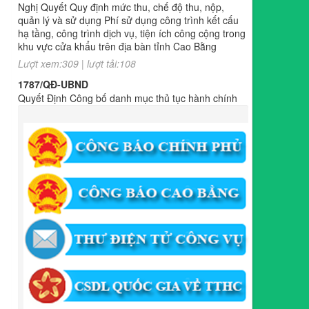
hạ tầng, công trình dịch vụ, tiện ích công cộng trong
khu vực cửa khẩu trên địa bàn tỉnh Cao Bằng
Lượt xem:309 | lượt tải:108
1787/QĐ-UBND
Quyết Định Công bố danh mục thủ tục hành chính
sửa đổi, bổ sung, bãi bỏ trong lĩnh vực đầu tư theo
phương thức đối tác công tư; đấu thầu lựa chọn nhà
đầu tư thuộc thẩm quyền giải quyết của Sở Tài
chính, Ban Quản lý Khu kinh tế tỉnh, UBND cấp xã
tỉnh CB
Lượt xem:301 | lượt tải:303
182/QĐ-BQLKKT
Quyết Định Công khai điều chỉnh, bổ sung Kế hoạch
vốn đầu tư công năm 2025
Lượt xem:453 | lượt tải:350
1174/QĐ-UBND
QUYẾT ĐỊNH Về việc công bố danh mục thủ tục HC
được sửa đổi,bổ sung và phê duyệt quy trình nội bộ
giải quyết TTHC trong lĩnh vực hoạt động xây dựng
theo quy định phân quyền,phân cấp,phân định thẩm
quyền thuộc phạm vi giải quyết của Ban QLKKT