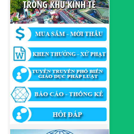
sửa đổi, bổ sung, bãi bỏ trong lĩnh vực đầu tư theo
phương thức đối tác công tư; đấu thầu lựa chọn nhà
đầu tư thuộc thẩm quyền giải quyết của Sở Tài
chính, Ban Quản lý Khu kinh tế tỉnh, UBND cấp xã
tỉnh CB
Lượt xem:301 | lượt tải:303
182/QĐ-BQLKKT
Quyết Định Công khai điều chỉnh, bổ sung Kế hoạch
vốn đầu tư công năm 2025
Lượt xem:453 | lượt tải:350
1174/QĐ-UBND
QUYẾT ĐỊNH Về việc công bố danh mục thủ tục HC
được sửa đổi,bổ sung và phê duyệt quy trình nội bộ
giải quyết TTHC trong lĩnh vực hoạt động xây dựng
theo quy định phân quyền,phân cấp,phân định thẩm
quyền thuộc phạm vi giải quyết của Ban QLKKT
Lượt xem:434 | lượt tải:524
346/QĐ-UBND
QUYẾT ĐỊNH Về việc phê duyệt quy trình nội bộ giải
quyết thủ tục hành chính trong lĩnh vực khu công
nghiệp, khu kinh tế thuộc thẩm quyền giải quyết của