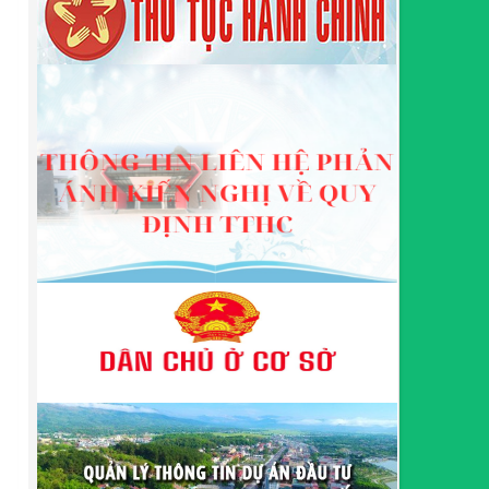
khu kinh tế thuộc thẩm quyền giải quyết của Ban
Quản lý Khu kinh tế tỉnh Cao Bằng
Lượt xem:509 | lượt tải:363
314/QĐ-BQLKKT
QUYẾT ĐỊNH Về việc công bố công khai thu hồi dự
toán chi ngân sách năm 2024
Lượt xem:486 | lượt tải:337
225/QĐ-BQLKKT
QUYẾT ĐỊNH Về việc công bố công khai giao dự
toán chi ngân sách năm 2024
Lượt xem:600 | lượt tải:650
01/2026/NQ-HĐND
Nghị Quyết Quy định mức thu, chế độ thu, nộp,
quản lý và sử dụng Phí sử dụng công trình kết cấu
hạ tầng, công trình dịch vụ, tiện ích công cộng trong
khu vực cửa khẩu trên địa bàn tỉnh Cao Bằng
Lượt xem:309 | lượt tải:108
1787/QĐ-UBND
Quyết Định Công bố danh mục thủ tục hành chính