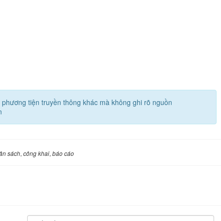
các phương tiện truyền thông khác mà không ghi rõ nguồn
n
ân sách
,
công khai
,
báo cáo