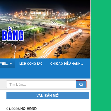
YÊN...
LỊCH CÔNG TÁC
CHỈ ĐẠO ĐIỀU HÀNH...
VĂN BẢN MỚI
01/2026/NQ-HĐND
Nghị Quyết Quy định mức thu, chế độ thu, nộp,
quản lý và sử dụng Phí sử dụng công trình kết cấu