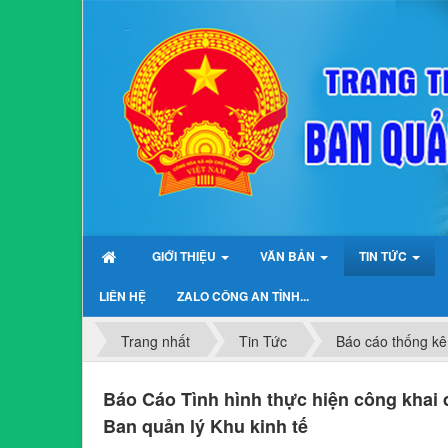
GIỚI THIỆU
VĂN BẢN
TIN TỨC
LIÊN HỆ
ZALO CÔNG AN TỈNH...
Trang nhất
Tin Tức
Báo cáo thống kê
Báo Cáo Tình hình thực hiện công khai
Ban quản lý Khu kinh tế