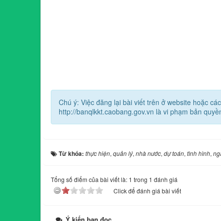
Chú ý: Việc đăng lại bài viết trên ở website hoặc 
http://banqlkkt.caobang.gov.vn là vi phạm bản quyề
Từ khóa:
thực hiện
,
quản lý
,
nhà nước
,
dự toán
,
tình hình
,
ng
Tổng số điểm của bài viết là: 1 trong 1 đánh giá
Click để đánh giá bài viết
Ý kiến bạn đọc