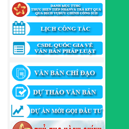
Lượt xem:434 | lượt tải:524
346/QĐ-UBND
QUYẾT ĐỊNH Về việc phê duyệt quy trình nội bộ giải
quyết thủ tục hành chính trong lĩnh vực khu công
nghiệp, khu kinh tế thuộc thẩm quyền giải quyết của
Ban Quản lý Khu kinh tế tỉnh Cao Bằng
Lượt xem:511 | lượt tải:318
55/QĐ-BQLKKT
QUYẾT ĐỊNH Công khai điều chỉnh, bổ sung Kế
hoạch vốn đầu tư công năm 2025
Lượt xem:817 | lượt tải:420
294/QĐ-UBND
QUYẾT ĐỊNH Về việc phê duyệt quy trình nội bộ giải
quyết thủ tục hành chính trong lĩnh vực đầu tư tại
Việt Nam thuộc thẩm quyền giải quyết của Ban
Quản lý Khu kinh tế tỉnh Cao Bằng
Lượt xem:670 | lượt tải:203
292/QĐ-UBND
Quyết định về việc công bố danh mục thủ tục hành
chính mới ban hành trong lĩnh vực khu công nghiệp,