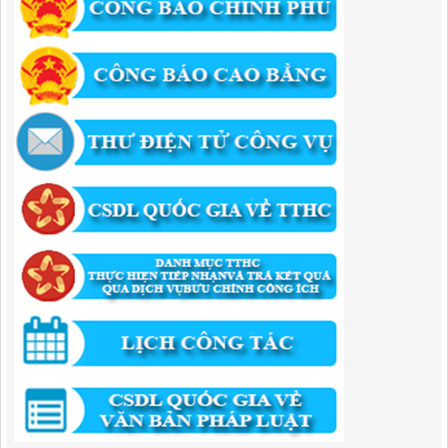
Lượt xem:436 | lượt tải:524
346/QĐ-UBND
QUYẾT ĐỊNH Về việc phê duyệt quy trình nội bộ giải quyết thủ tục
hành chính trong lĩnh vực khu công nghiệp, khu kinh tế thuộc thẩm
quyền giải quyết của Ban Quản lý Khu kinh tế tỉnh Cao Bằng
Lượt xem:514 | lượt tải:318
55/QĐ-BQLKKT
QUYẾT ĐỊNH Công khai điều chỉnh, bổ sung Kế hoạch vốn đầu tư
công năm 2025
Lượt xem:821 | lượt tải:421
294/QĐ-UBND
QUYẾT ĐỊNH Về việc phê duyệt quy trình nội bộ giải quyết thủ tục
hành chính trong lĩnh vực đầu tư tại Việt Nam thuộc thẩm quyền giải
quyết của Ban Quản lý Khu kinh tế tỉnh Cao Bằng
Lượt xem:672 | lượt tải:203
292/QĐ-UBND
Quyết định về việc công bố danh mục thủ tục hành chính mới ban
hành trong lĩnh vực khu công nghiệp, khu kinh tế thuộc thẩm quyền
giải quyết của Ban Quản lý Khu kinh tế tỉnh Cao Bằng