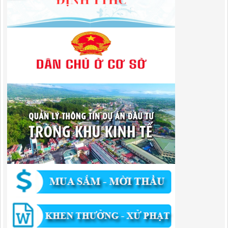
Lượt xem:303 | lượt tải:303
182/QĐ-BQLKKT
Quyết Định Công khai điều chỉnh, bổ sung Kế hoạch vốn đầu tư
công năm 2025
Lượt xem:457 | lượt tải:351
1174/QĐ-UBND
QUYẾT ĐỊNH Về việc công bố danh mục thủ tục HC được sửa đổi,bổ
sung và phê duyệt quy trình nội bộ giải quyết TTHC trong lĩnh vực
hoạt động xây dựng theo quy định phân quyền,phân cấp,phân định
thẩm quyền thuộc phạm vi giải quyết của Ban QLKKT
Lượt xem:436 | lượt tải:524
346/QĐ-UBND
QUYẾT ĐỊNH Về việc phê duyệt quy trình nội bộ giải quyết thủ tục
hành chính trong lĩnh vực khu công nghiệp, khu kinh tế thuộc thẩm
quyền giải quyết của Ban Quản lý Khu kinh tế tỉnh Cao Bằng
Lượt xem:514 | lượt tải:318
55/QĐ-BQLKKT
QUYẾT ĐỊNH Công khai điều chỉnh, bổ sung Kế hoạch vốn đầu tư
công năm 2025
Lượt xem:821 | lượt tải:421