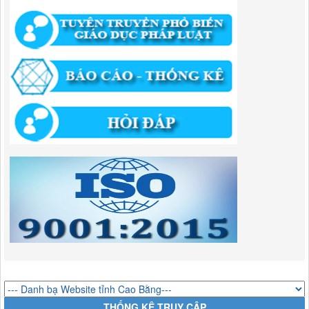
294/QĐ-UBND
QUYẾT ĐỊNH Về việc phê duyệt quy trình nội bộ giải quyết thủ tục
hành chính trong lĩnh vực đầu tư tại Việt Nam thuộc thẩm quyền giải
quyết của Ban Quản lý Khu kinh tế tỉnh Cao Bằng
Lượt xem:672 | lượt tải:203
292/QĐ-UBND
Quyết định về việc công bố danh mục thủ tục hành chính mới ban
hành trong lĩnh vực khu công nghiệp, khu kinh tế thuộc thẩm quyền
giải quyết của Ban Quản lý Khu kinh tế tỉnh Cao Bằng
Lượt xem:516 | lượt tải:363
314/QĐ-BQLKKT
QUYẾT ĐỊNH Về việc công bố công khai thu hồi dự toán chi ngân
sách năm 2024
Lượt xem:489 | lượt tải:337
225/QĐ-BQLKKT
QUYẾT ĐỊNH Về việc công bố công khai giao dự toán chi ngân sách
năm 2024
Lượt xem:602 | lượt tải:650
THỐNG KÊ TRUY CẬP