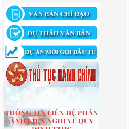
Lượt xem:516 | lượt tải:363
314/QĐ-BQLKKT
QUYẾT ĐỊNH Về việc công bố công khai thu hồi dự toán chi ngân
sách năm 2024
Lượt xem:489 | lượt tải:337
225/QĐ-BQLKKT
QUYẾT ĐỊNH Về việc công bố công khai giao dự toán chi ngân sách
năm 2024
Lượt xem:602 | lượt tải:650
01/2026/NQ-HĐND
Nghị Quyết Quy định mức thu, chế độ thu, nộp, quản lý và sử dụng
Phí sử dụng công trình kết cấu hạ tầng, công trình dịch vụ, tiện ích
công cộng trong khu vực cửa khẩu trên địa bàn tỉnh Cao Bằng
Lượt xem:317 | lượt tải:109
1787/QĐ-UBND
Quyết Định Công bố danh mục thủ tục hành chính sửa đổi, bổ sung,
bãi bỏ trong lĩnh vực đầu tư theo phương thức đối tác công tư; đấu
thầu lựa chọn nhà đầu tư thuộc thẩm quyền giải quyết của Sở Tài
chính, Ban Quản lý Khu kinh tế tỉnh, UBND cấp xã tỉnh CB