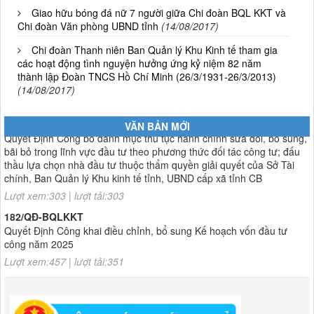
Giao hữu bóng đá nữ 7 người giữa Chi đoàn BQL KKT và
01/2026/NQ-HĐND
Chi đoàn Văn phòng UBND tỉnh
(14/08/2017)
Nghị Quyết Quy định mức thu, chế độ thu, nộp, quản lý và sử dụng
Phí sử dụng công trình kết cấu hạ tầng, công trình dịch vụ, tiện ích
Chi đoàn Thanh niên Ban Quản lý Khu Kinh tế tham gia
công cộng trong khu vực cửa khẩu trên địa bàn tỉnh Cao Bằng
các hoạt động tình nguyện hưởng ứng kỷ niệm 82 năm
thành lập Đoàn TNCS Hồ Chí Minh (26/3/1931-26/3/2013)
Lượt xem:317 | lượt tải:109
(14/08/2017)
1787/QĐ-UBND
Quyết Định Công bố danh mục thủ tục hành chính sửa đổi, bổ sung,
VĂN BẢN MỚI
bãi bỏ trong lĩnh vực đầu tư theo phương thức đối tác công tư; đấu
thầu lựa chọn nhà đầu tư thuộc thẩm quyền giải quyết của Sở Tài
chính, Ban Quản lý Khu kinh tế tỉnh, UBND cấp xã tỉnh CB
Lượt xem:303 | lượt tải:303
182/QĐ-BQLKKT
Quyết Định Công khai điều chỉnh, bổ sung Kế hoạch vốn đầu tư
công năm 2025
Lượt xem:457 | lượt tải:351
1174/QĐ-UBND
QUYẾT ĐỊNH Về việc công bố danh mục thủ tục HC được sửa đổi,bổ
sung và phê duyệt quy trình nội bộ giải quyết TTHC trong lĩnh vực
hoạt động xây dựng theo quy định phân quyền,phân cấp,phân định
thẩm quyền thuộc phạm vi giải quyết của Ban QLKKT