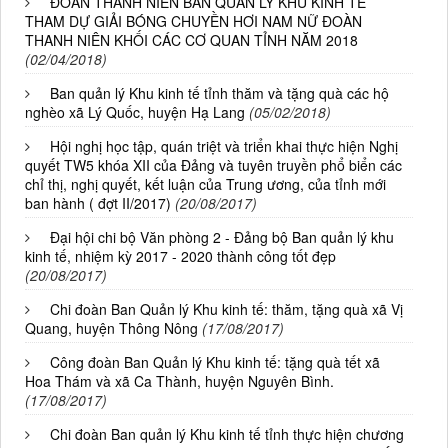
ĐOÀN THANH NIÊN BAN QUẢN LÝ KHU KINH TẾ
THAM DỰ GIẢI BÓNG CHUYỀN HƠI NAM NỮ ĐOÀN
THANH NIÊN KHỐI CÁC CƠ QUAN TỈNH NĂM 2018
(02/04/2018)
Ban quản lý Khu kinh tế tỉnh thăm và tặng quà các hộ
nghèo xã Lý Quốc, huyện Hạ Lang
(05/02/2018)
Hội nghị học tập, quán triệt và triển khai thực hiện Nghị
quyết TW5 khóa XII của Đảng và tuyên truyền phổ biển các
chỉ thị, nghị quyết, kết luận của Trung ương, của tỉnh mới
ban hành ( đợt II/2017)
(20/08/2017)
Đại hội chi bộ Văn phòng 2 - Đảng bộ Ban quản lý khu
kinh tế, nhiệm kỳ 2017 - 2020 thành công tốt đẹp
(20/08/2017)
Chi đoàn Ban Quản lý Khu kinh tế: thăm, tặng quà xã Vị
Quang, huyện Thông Nông
(17/08/2017)
Công đoàn Ban Quản lý Khu kinh tế: tặng quà tết xã
Hoa Thám và xã Ca Thành, huyện Nguyên Bình.
(17/08/2017)
Chi đoàn Ban quản lý Khu kinh tế tỉnh thực hiện chương