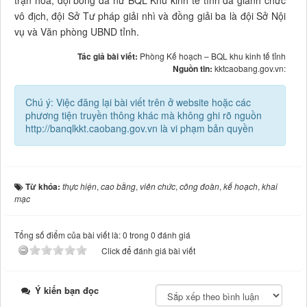
trận hòa, đội bóng đá nữ BQL Khu kinh tế tỉnh đã giành chức
vô địch, đội Sở Tư pháp giải nhì và đồng giải ba là đội Sở Nội
vụ và Văn phòng UBND tỉnh.
Tác giả bài viết:
Phòng Kế hoạch – BQL khu kinh tế tỉnh
Nguồn tin:
kktcaobang.gov.vn:
Chú ý: Việc đăng lại bài viết trên ở website hoặc các
phương tiện truyền thông khác mà không ghi rõ nguồn
http://banqlkkt.caobang.gov.vn là vi phạm bản quyền
Từ khóa:
thực hiện
,
cao bằng
,
viên chức
,
công đoàn
,
kế hoạch
,
khai
mạc
Tổng số điểm của bài viết là: 0 trong 0 đánh giá
Click để đánh giá bài viết
Ý kiến bạn đọc