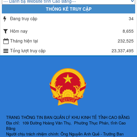
QUYẾT ĐỊNH Về việc công bố công khai thu hồi dự toán chi ngân
THỐNG KÊ TRUY CẬP
sách năm 2024
Lượt xem:489 | lượt tải:337
Đang truy cập
34
225/QĐ-BQLKKT
Hôm nay
8,655
QUYẾT ĐỊNH Về việc công bố công khai giao dự toán chi ngân sách
năm 2024
Tháng hiện tại
232,525
Lượt xem:602 | lượt tải:650
Tổng lượt truy cập
23,337,495
TRANG THÔNG TIN BAN QUẢN LÝ KHU KINH TẾ TỈNH CAO BẰNG
Địa chỉ: 109 Đường Hoàng Văn Thụ, Phường Thục Phán, tỉnh Cao
Bằng
Người chịu trách nhiệm chính: Ông Nguyễn Anh Quế - Trưởng Ban