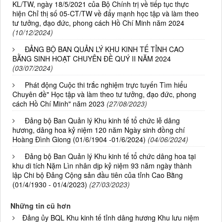
KL/TW, ngày 18/5/2021 của Bộ Chính trị về tiếp tục thực
hiện Chỉ thị số 05-CT/TW về đẩy mạnh học tập và làm theo
tư tưởng, đạo đức, phong cách Hồ Chí Minh năm 2024
(10/12/2024)
ĐẢNG BỘ BAN QUẢN LÝ KHU KINH TẾ TỈNH CAO
BẰNG SINH HOẠT CHUYÊN ĐỀ QUÝ II NĂM 2024
(03/07/2024)
Phát động Cuộc thi trắc nghiệm trực tuyến Tìm hiểu
Chuyên đề" Học tập và làm theo tư tưởng, đạo đức, phong
cách Hồ Chí Minh" năm 2023
(27/08/2023)
Đảng bộ Ban Quản lý Khu kinh tế tổ chức lễ dâng
hương, dâng hoa kỷ niệm 120 năm Ngày sinh đồng chí
Hoàng Đình Giong (01/6/1904 -01/6/2024)
(04/06/2024)
Đảng bộ Ban Quản lý Khu kinh tế tổ chức dâng hoa tại
khu di tích Nặm Lìn nhân dịp kỷ niệm 93 năm ngày thành
lập Chi bộ Đảng Cộng sản đầu tiên của tỉnh Cao Bằng
(01/4/1930 - 01/4/2023)
(27/03/2023)
Những tin cũ hơn
Đảng ủy BQL Khu kinh tế tỉnh dâng hương Khu lưu niệm