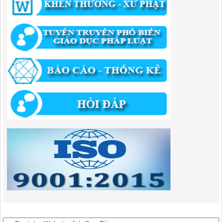
346/QĐ-UBND
QUYẾT ĐỊNH Về việc phê duyệt quy trình nội bộ giải quyết thủ tục
hành chính trong lĩnh vực khu công nghiệp, khu kinh tế thuộc thẩm
quyền giải quyết của Ban Quản lý Khu kinh tế tỉnh Cao Bằng
Lượt xem:514 | lượt tải:318
55/QĐ-BQLKKT
QUYẾT ĐỊNH Công khai điều chỉnh, bổ sung Kế hoạch vốn đầu tư
công năm 2025
Lượt xem:821 | lượt tải:421
294/QĐ-UBND
QUYẾT ĐỊNH Về việc phê duyệt quy trình nội bộ giải quyết thủ tục
hành chính trong lĩnh vực đầu tư tại Việt Nam thuộc thẩm quyền giải
quyết của Ban Quản lý Khu kinh tế tỉnh Cao Bằng
Lượt xem:673 | lượt tải:203
292/QĐ-UBND
Quyết định về việc công bố danh mục thủ tục hành chính mới ban
hành trong lĩnh vực khu công nghiệp, khu kinh tế thuộc thẩm quyền
giải quyết của Ban Quản lý Khu kinh tế tỉnh Cao Bằng
Lượt xem:516 | lượt tải:363
314/QĐ-BQLKKT