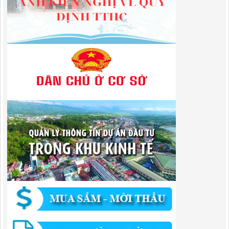
Nghị Quyết Quy định mức thu, chế độ thu, nộp, quản lý và sử dụng
Phí sử dụng công trình kết cấu hạ tầng, công trình dịch vụ, tiện ích
công cộng trong khu vực cửa khẩu trên địa bàn tỉnh Cao Bằng
Lượt xem:317 | lượt tải:109
1787/QĐ-UBND
Quyết Định Công bố danh mục thủ tục hành chính sửa đổi, bổ sung,
bãi bỏ trong lĩnh vực đầu tư theo phương thức đối tác công tư; đấu
thầu lựa chọn nhà đầu tư thuộc thẩm quyền giải quyết của Sở Tài
chính, Ban Quản lý Khu kinh tế tỉnh, UBND cấp xã tỉnh CB
Lượt xem:304 | lượt tải:303
182/QĐ-BQLKKT
Quyết Định Công khai điều chỉnh, bổ sung Kế hoạch vốn đầu tư
công năm 2025
Lượt xem:457 | lượt tải:351
1174/QĐ-UBND
QUYẾT ĐỊNH Về việc công bố danh mục thủ tục HC được sửa đổi,bổ
sung và phê duyệt quy trình nội bộ giải quyết TTHC trong lĩnh vực
hoạt động xây dựng theo quy định phân quyền,phân cấp,phân định
thẩm quyền thuộc phạm vi giải quyết của Ban QLKKT
Lượt xem:436 | lượt tải:524