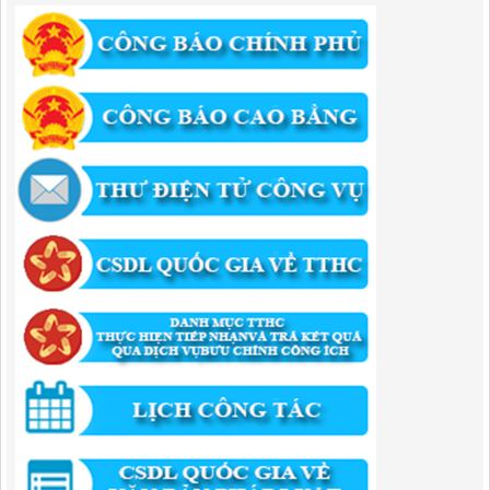
182/QĐ-BQLKKT
Quyết Định Công khai điều chỉnh, bổ sung Kế hoạch vốn đầu tư
công năm 2025
Lượt xem:457 | lượt tải:351
1174/QĐ-UBND
QUYẾT ĐỊNH Về việc công bố danh mục thủ tục HC được sửa đổi,bổ
sung và phê duyệt quy trình nội bộ giải quyết TTHC trong lĩnh vực
hoạt động xây dựng theo quy định phân quyền,phân cấp,phân định
thẩm quyền thuộc phạm vi giải quyết của Ban QLKKT
Lượt xem:436 | lượt tải:524
346/QĐ-UBND
QUYẾT ĐỊNH Về việc phê duyệt quy trình nội bộ giải quyết thủ tục
hành chính trong lĩnh vực khu công nghiệp, khu kinh tế thuộc thẩm
quyền giải quyết của Ban Quản lý Khu kinh tế tỉnh Cao Bằng
Lượt xem:514 | lượt tải:318
55/QĐ-BQLKKT
QUYẾT ĐỊNH Công khai điều chỉnh, bổ sung Kế hoạch vốn đầu tư
công năm 2025
Lượt xem:821 | lượt tải:421