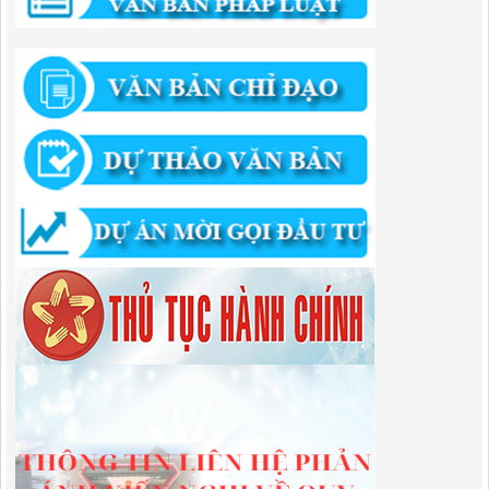
294/QĐ-UBND
QUYẾT ĐỊNH Về việc phê duyệt quy trình nội bộ giải quyết thủ tục
hành chính trong lĩnh vực đầu tư tại Việt Nam thuộc thẩm quyền giải
quyết của Ban Quản lý Khu kinh tế tỉnh Cao Bằng
Lượt xem:673 | lượt tải:203
292/QĐ-UBND
Quyết định về việc công bố danh mục thủ tục hành chính mới ban
hành trong lĩnh vực khu công nghiệp, khu kinh tế thuộc thẩm quyền
giải quyết của Ban Quản lý Khu kinh tế tỉnh Cao Bằng
Lượt xem:516 | lượt tải:363
314/QĐ-BQLKKT
QUYẾT ĐỊNH Về việc công bố công khai thu hồi dự toán chi ngân
sách năm 2024
Lượt xem:489 | lượt tải:337
225/QĐ-BQLKKT
QUYẾT ĐỊNH Về việc công bố công khai giao dự toán chi ngân sách
năm 2024
Lượt xem:602 | lượt tải:650
01/2026/NQ-HĐND