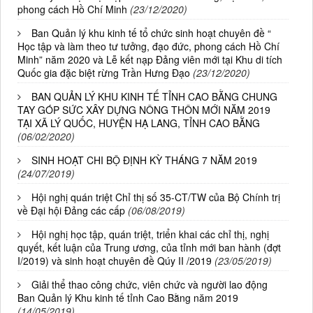
phong cách Hồ Chí Minh
(23/12/2020)
Ban Quản lý khu kinh tế tổ chức sinh hoạt chuyên đề “
Học tập và làm theo tư tưởng, đạo đức, phong cách Hồ Chí
Minh” năm 2020 và Lễ kết nạp Đảng viên mới tại Khu di tích
Quốc gia đặc biệt rừng Trần Hưng Đạo
(23/12/2020)
BAN QUẢN LÝ KHU KINH TẾ TỈNH CAO BẰNG CHUNG
TAY GÓP SỨC XÂY DỰNG NÔNG THÔN MỚI NĂM 2019
TẠI XÃ LÝ QUỐC, HUYỆN HẠ LANG, TỈNH CAO BẰNG
(06/02/2020)
SINH HOẠT CHI BỘ ĐỊNH KỲ THÁNG 7 NĂM 2019
(24/07/2019)
Hội nghị quán triệt Chỉ thị số 35-CT/TW của Bộ Chính trị
về Đại hội Đảng các cấp
(06/08/2019)
Hội nghị học tập, quán triệt, triển khai các chỉ thị, nghị
quyết, kết luận của Trung ương, của tỉnh mới ban hành (đợt
I/2019) và sinh hoạt chuyên đề Qúy II /2019
(23/05/2019)
Giải thể thao công chức, viên chức và người lao động
Ban Quản lý Khu kinh tế tỉnh Cao Bằng năm 2019
(14/05/2019)