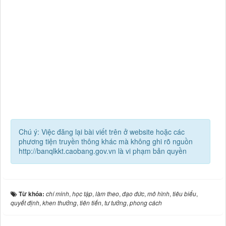
Chú ý: Việc đăng lại bài viết trên ở website hoặc các
phương tiện truyền thông khác mà không ghi rõ nguồn
http://banqlkkt.caobang.gov.vn là vi phạm bản quyền
Từ khóa:
chí minh
,
học tập
,
làm theo
,
đạo đức
,
mô hình
,
tiêu biểu
,
quyết định
,
khen thưởng
,
tiên tiến
,
tư tưởng
,
phong cách