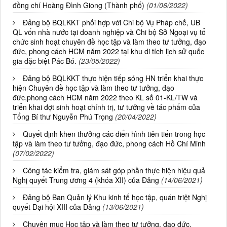
đồng chí Hoàng Đình Giong (Thành phố)
(01/06/2022)
Đảng bộ BQLKKT phối hợp với Chi bộ Vụ Pháp chế, UB
QL vốn nhà nước tại doanh nghiệp và Chi bộ Sở Ngoại vụ tổ
chức sinh hoạt chuyên đề học tập và làm theo tư tưởng, đạo
đức, phong cách HCM năm 2022 tại khu di tích lịch sử quốc
gia đặc biệt Pác Bó.
(23/05/2022)
Đảng bộ BQLKKT thực hiện tiếp sóng HN triển khai thực
hiện Chuyên đề học tập và làm theo tư tưởng, đạo
đức,phong cách HCM năm 2022 theo KL số 01-KL/TW và
triển khai đợt sinh hoạt chính trị, tư tưởng về tác phẩm của
Tổng Bí thư Nguyễn Phú Trọng
(20/04/2022)
Quyết định khen thưởng các điển hình tiên tiến trong học
tập và làm theo tư tưởng, đạo đức, phong cách Hồ Chí Minh
(07/02/2022)
Công tác kiểm tra, giám sát góp phần thực hiện hiệu quả
Nghị quyết Trung ương 4 (khóa XII) của Đảng
(14/06/2021)
Đảng bộ Ban Quản lý Khu kinh tế học tập, quán triệt Nghị
quyết Đại hội XIII của Đảng
(13/06/2021)
Chuyên mục Học tập và làm theo tư tưởng, đạo đức,