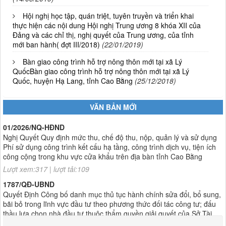
Hội nghị học tập, quán triệt, tuyên truyền và triển khai
thực hiện các nội dung Hội nghị Trung ương 8 khóa XII của
Đảng và các chỉ thị, nghị quyết của Trung ương, của tỉnh
mới ban hành( đợt III/2018)
(22/01/2019)
Bàn giao công trình hỗ trợ nông thôn mới tại xã Lý
QuốcBàn giao công trình hỗ trợ nông thôn mới tại xã Lý
Quốc, huyện Hạ Lang, tỉnh Cao Bằng
(25/12/2018)
VĂN BẢN MỚI
01/2026/NQ-HĐND
Nghị Quyết Quy định mức thu, chế độ thu, nộp, quản lý và sử dụng
Phí sử dụng công trình kết cấu hạ tầng, công trình dịch vụ, tiện ích
công cộng trong khu vực cửa khẩu trên địa bàn tỉnh Cao Bằng
Lượt xem:317 | lượt tải:109
1787/QĐ-UBND
Quyết Định Công bố danh mục thủ tục hành chính sửa đổi, bổ sung,
bãi bỏ trong lĩnh vực đầu tư theo phương thức đối tác công tư; đấu
thầu lựa chọn nhà đầu tư thuộc thẩm quyền giải quyết của Sở Tài
chính, Ban Quản lý Khu kinh tế tỉnh, UBND cấp xã tỉnh CB
Lượt xem:304 | lượt tải:303