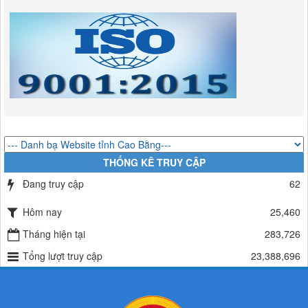
hành chính trong lĩnh vực đầu tư tại Việt Nam thuộc thẩm quyền giải
quyết của Ban Quản lý Khu kinh tế tỉnh Cao Bằng
Lượt xem:675 | lượt tải:203
292/QĐ-UBND
Quyết định về việc công bố danh mục thủ tục hành chính mới ban
hành trong lĩnh vực khu công nghiệp, khu kinh tế thuộc thẩm quyền
giải quyết của Ban Quản lý Khu kinh tế tỉnh Cao Bằng
Lượt xem:520 | lượt tải:364
314/QĐ-BQLKKT
QUYẾT ĐỊNH Về việc công bố công khai thu hồi dự toán chi ngân
THỐNG KÊ TRUY CẬP
sách năm 2024
Đang truy cập
62
Lượt xem:492 | lượt tải:338
225/QĐ-BQLKKT
Hôm nay
25,460
QUYẾT ĐỊNH Về việc công bố công khai giao dự toán chi ngân sách
năm 2024
Tháng hiện tại
283,726
Lượt xem:604 | lượt tải:651
Tổng lượt truy cập
23,388,696