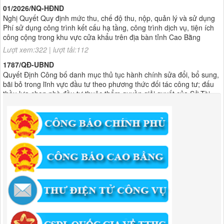
Nghị Quyết Quy định mức thu, chế độ thu, nộp, quản lý và sử dụng
Phí sử dụng công trình kết cấu hạ tầng, công trình dịch vụ, tiện ích
công cộng trong khu vực cửa khẩu trên địa bàn tỉnh Cao Bằng
Lượt xem:322 | lượt tải:112
1787/QĐ-UBND
Quyết Định Công bố danh mục thủ tục hành chính sửa đổi, bổ sung,
bãi bỏ trong lĩnh vực đầu tư theo phương thức đối tác công tư; đấu
thầu lựa chọn nhà đầu tư thuộc thẩm quyền giải quyết của Sở Tài
chính, Ban Quản lý Khu kinh tế tỉnh, UBND cấp xã tỉnh CB
Lượt xem:308 | lượt tải:304
182/QĐ-BQLKKT
Quyết Định Công khai điều chỉnh, bổ sung Kế hoạch vốn đầu tư
công năm 2025
Lượt xem:461 | lượt tải:351
1174/QĐ-UBND
QUYẾT ĐỊNH Về việc công bố danh mục thủ tục HC được sửa đổi,bổ
sung và phê duyệt quy trình nội bộ giải quyết TTHC trong lĩnh vực
hoạt động xây dựng theo quy định phân quyền,phân cấp,phân định
thẩm quyền thuộc phạm vi giải quyết của Ban QLKKT
Lượt xem:438 | lượt tải:526