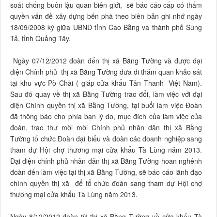
soát chống buôn lậu quan biên giới, sẽ báo cáo cấp có thẩm
quyền vấn đề xây dựng bến phà theo biên bản ghi nhớ ngày
18/09/2008 ký giữa UBND tỉnh Cao Bằng và thành phố Sùng
Tả, tỉnh Quảng Tây.
Ngày 07/12/2012 đoàn đến thị xã Bằng Tường và được đại
diện Chính phủ thị xã Bằng Tường đưa đi thăm quan khảo sát
tại khu vực Pò Chài ( giáp cửa khẩu Tân Thanh- Việt Nam).
Sau đó quay về thị xã Bằng Tường trao đổi, làm việc với đại
diện Chính quyền thị xã Bằng Tường, tại buổi làm việc Đoàn
đã thông báo cho phía bạn lý do, mục đích của làm việc của
đoàn, trao thư mời mời Chính phủ nhân dân thị xã Bằng
Tường tổ chức Đoàn đại biểu và đoàn các doanh nghiệp sang
tham dự Hội chợ thương mại cửa khẩu Tà Lùng năm 2013.
Đại diện chính phủ nhân dân thị xã Bằng Tường hoan nghênh
đoàn đến làm việc tại thị xã Bằng Tường, sẽ báo cáo lãnh đạo
chính quyền thị xã để tổ chức đoàn sang tham dự Hội chợ
thương mại cửa khẩu Tà Lùng năm 2013.
Ngày 8/12/2012 đoàn từ thị xã Bằng Tường về cửa khẩu Tà