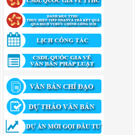
346/QĐ-UBND
QUYẾT ĐỊNH Về việc phê duyệt quy trình nội bộ giải quyết thủ tục
hành chính trong lĩnh vực khu công nghiệp, khu kinh tế thuộc thẩm
quyền giải quyết của Ban Quản lý Khu kinh tế tỉnh Cao Bằng
Lượt xem:516 | lượt tải:318
55/QĐ-BQLKKT
QUYẾT ĐỊNH Công khai điều chỉnh, bổ sung Kế hoạch vốn đầu tư
công năm 2025
Lượt xem:828 | lượt tải:422
294/QĐ-UBND
QUYẾT ĐỊNH Về việc phê duyệt quy trình nội bộ giải quyết thủ tục
hành chính trong lĩnh vực đầu tư tại Việt Nam thuộc thẩm quyền giải
quyết của Ban Quản lý Khu kinh tế tỉnh Cao Bằng
Lượt xem:675 | lượt tải:203
292/QĐ-UBND
Quyết định về việc công bố danh mục thủ tục hành chính mới ban
hành trong lĩnh vực khu công nghiệp, khu kinh tế thuộc thẩm quyền
giải quyết của Ban Quản lý Khu kinh tế tỉnh Cao Bằng
Lượt xem:520 | lượt tải:364
314/QĐ-BQLKKT