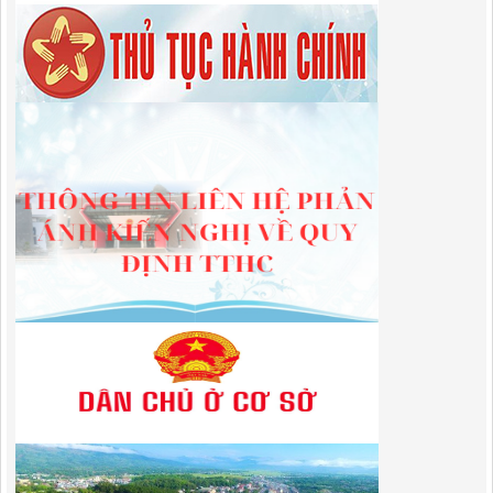
QUYẾT ĐỊNH Về việc công bố công khai thu hồi dự toán chi ngân
sách năm 2024
Lượt xem:492 | lượt tải:338
225/QĐ-BQLKKT
QUYẾT ĐỊNH Về việc công bố công khai giao dự toán chi ngân sách
năm 2024
Lượt xem:604 | lượt tải:651
01/2026/NQ-HĐND
Nghị Quyết Quy định mức thu, chế độ thu, nộp, quản lý và sử dụng
Phí sử dụng công trình kết cấu hạ tầng, công trình dịch vụ, tiện ích
công cộng trong khu vực cửa khẩu trên địa bàn tỉnh Cao Bằng
Lượt xem:322 | lượt tải:112
1787/QĐ-UBND
Quyết Định Công bố danh mục thủ tục hành chính sửa đổi, bổ sung,
bãi bỏ trong lĩnh vực đầu tư theo phương thức đối tác công tư; đấu
thầu lựa chọn nhà đầu tư thuộc thẩm quyền giải quyết của Sở Tài
chính, Ban Quản lý Khu kinh tế tỉnh, UBND cấp xã tỉnh CB
Lượt xem:308 | lượt tải:304
182/QĐ-BQLKKT