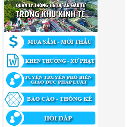
Quyết Định Công khai điều chỉnh, bổ sung Kế hoạch vốn đầu tư
công năm 2025
Lượt xem:461 | lượt tải:351
1174/QĐ-UBND
QUYẾT ĐỊNH Về việc công bố danh mục thủ tục HC được sửa đổi,bổ
sung và phê duyệt quy trình nội bộ giải quyết TTHC trong lĩnh vực
hoạt động xây dựng theo quy định phân quyền,phân cấp,phân định
thẩm quyền thuộc phạm vi giải quyết của Ban QLKKT
Lượt xem:438 | lượt tải:526
346/QĐ-UBND
QUYẾT ĐỊNH Về việc phê duyệt quy trình nội bộ giải quyết thủ tục
hành chính trong lĩnh vực khu công nghiệp, khu kinh tế thuộc thẩm
quyền giải quyết của Ban Quản lý Khu kinh tế tỉnh Cao Bằng
Lượt xem:516 | lượt tải:318
55/QĐ-BQLKKT
QUYẾT ĐỊNH Công khai điều chỉnh, bổ sung Kế hoạch vốn đầu tư
công năm 2025
Lượt xem:828 | lượt tải:422
294/QĐ-UBND
QUYẾT ĐỊNH Về việc phê duyệt quy trình nội bộ giải quyết thủ tục