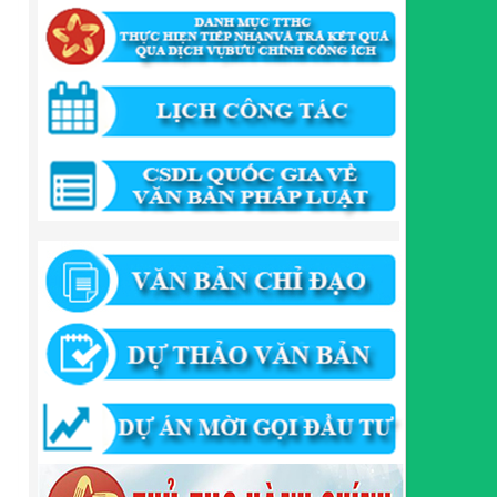
346/QĐ-UBND
QUYẾT ĐỊNH Về việc phê duyệt quy trình nội bộ giải
quyết thủ tục hành chính trong lĩnh vực khu công
nghiệp, khu kinh tế thuộc thẩm quyền giải quyết của
Ban Quản lý Khu kinh tế tỉnh Cao Bằng
Lượt xem:510 | lượt tải:316
55/QĐ-BQLKKT
QUYẾT ĐỊNH Công khai điều chỉnh, bổ sung Kế
hoạch vốn đầu tư công năm 2025
Lượt xem:815 | lượt tải:420
294/QĐ-UBND
QUYẾT ĐỊNH Về việc phê duyệt quy trình nội bộ giải
quyết thủ tục hành chính trong lĩnh vực đầu tư tại
Việt Nam thuộc thẩm quyền giải quyết của Ban
Quản lý Khu kinh tế tỉnh Cao Bằng
Lượt xem:669 | lượt tải:203
292/QĐ-UBND
Quyết định về việc công bố danh mục thủ tục hành
chính mới ban hành trong lĩnh vực khu công nghiệp,
khu kinh tế thuộc thẩm quyền giải quyết của Ban