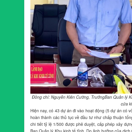
Đồng chí: Nguyễn Kiên Cường, TrưởngBan Quản lý Khu 
cửa kh
Hiện nay, có 43 dự án đi vào hoạt động (5 dự án có v
hoàn thành các thủ tục về đầu tư như chấp thuận tổn
chi tiết tỷ lệ 1/500 được phê duyệt, cấp phép xây dự
Ban Quản lý Khu kinh tế tỉnh. Do ảnh hưởng của dịch