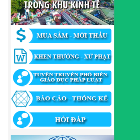
phương thức đối tác công tư; đấu thầu lựa chọn nhà
đầu tư thuộc thẩm quyền giải quyết của Sở Tài
chính, Ban Quản lý Khu kinh tế tỉnh, UBND cấp xã
tỉnh CB
Lượt xem:301 | lượt tải:303
182/QĐ-BQLKKT
Quyết Định Công khai điều chỉnh, bổ sung Kế hoạch
vốn đầu tư công năm 2025
Lượt xem:453 | lượt tải:349
1174/QĐ-UBND
QUYẾT ĐỊNH Về việc công bố danh mục thủ tục HC
được sửa đổi,bổ sung và phê duyệt quy trình nội bộ
giải quyết TTHC trong lĩnh vực hoạt động xây dựng
theo quy định phân quyền,phân cấp,phân định thẩm
quyền thuộc phạm vi giải quyết của Ban QLKKT
Lượt xem:434 | lượt tải:523
346/QĐ-UBND
QUYẾT ĐỊNH Về việc phê duyệt quy trình nội bộ giải
quyết thủ tục hành chính trong lĩnh vực khu công
nghiệp, khu kinh tế thuộc thẩm quyền giải quyết của
Ban Quản lý Khu kinh tế tỉnh Cao Bằng