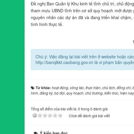
Đề nghị Ban Quản lý Khu kinh tế tỉnh chủ trì, chủ độn
tham mưu UBND tỉnh trên cơ sở quy hoạch mới được phê
nguyên nhân các dự án đã và đang triển khai chậm, q
tình hình thực tế.
Chú ý: Việc đăng lại bài viết trên ở website hoặc 
http://banqlkkt.caobang.gov.vn là vi phạm bản quyề
Từ khóa:
hoạt động
,
công tác
,
thực hiện
,
chủ tịch
,
đồng chí
,
b
hình
,
đăng ký
,
bộ đội
,
quy hoạch
,
chủ trương
,
kiến trúc
,
hiện nay
Tổng số điểm của bài viết là: 0 trong 0 đánh giá
Click để đánh giá bài viết
Ý kiến bạn đọc