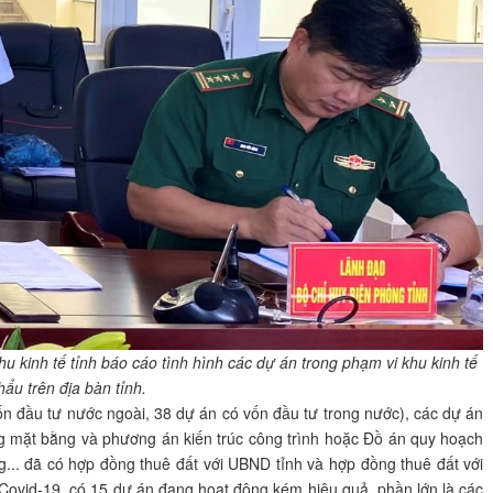
kinh tế tỉnh báo cáo tình hình các dự án trong phạm vi khu kinh tế
ẩu trên địa bàn tỉnh.
ốn đầu tư nước ngoài, 38 dự án có vốn đầu tư trong nước), các dự án
g mặt bằng và phương án kiến trúc công trình hoặc Đồ án quy hoạch
ng... đã có hợp đồng thuê đất với UBND tỉnh và hợp đồng thuê đất với
 Covid-19, có 15 dự án đang hoạt động kém hiệu quả, phần lớn là các