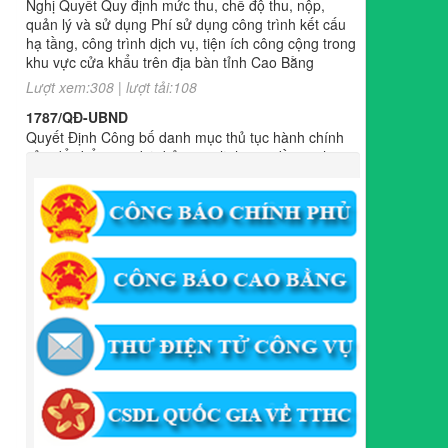
khu vực cửa khẩu trên địa bàn tỉnh Cao Bằng
Lượt xem:308 | lượt tải:108
1787/QĐ-UBND
Quyết Định Công bố danh mục thủ tục hành chính
sửa đổi, bổ sung, bãi bỏ trong lĩnh vực đầu tư theo
phương thức đối tác công tư; đấu thầu lựa chọn nhà
đầu tư thuộc thẩm quyền giải quyết của Sở Tài
chính, Ban Quản lý Khu kinh tế tỉnh, UBND cấp xã
tỉnh CB
Lượt xem:301 | lượt tải:303
182/QĐ-BQLKKT
Quyết Định Công khai điều chỉnh, bổ sung Kế hoạch
vốn đầu tư công năm 2025
Lượt xem:453 | lượt tải:349
1174/QĐ-UBND
QUYẾT ĐỊNH Về việc công bố danh mục thủ tục HC
được sửa đổi,bổ sung và phê duyệt quy trình nội bộ
giải quyết TTHC trong lĩnh vực hoạt động xây dựng
theo quy định phân quyền,phân cấp,phân định thẩm
quyền thuộc phạm vi giải quyết của Ban QLKKT
Lượt xem:434 | lượt tải:523