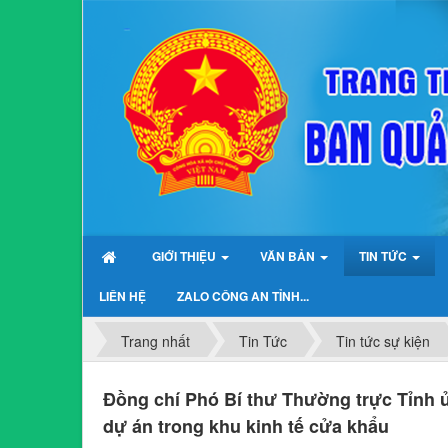
GIỚI THIỆU
VĂN BẢN
TIN TỨC
LIÊN HỆ
ZALO CÔNG AN TỈNH...
Trang nhất
Tin Tức
Tin tức sự kiện
Đồng chí Phó Bí thư Thường trực Tỉnh ủ
dự án trong khu kinh tế cửa khẩu