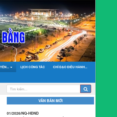
YÊN...
LỊCH CÔNG TÁC
CHỈ ĐẠO ĐIỀU HÀNH...
01/2026/NQ-HĐND
VĂN BẢN MỚI
Nghị Quyết Quy định mức thu, chế độ thu, nộp,
quản lý và sử dụng Phí sử dụng công trình kết cấu
hạ tầng, công trình dịch vụ, tiện ích công cộng trong