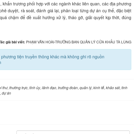
g, khẩn trương phối hợp với các ngành khác liên quan, các địa phương
 duyệt, rà soát, đánh giá lại, phân loại từng dự án cụ thể, đặc biệt
uá chậm để đề xuất hướng xử lý, tháo gỡ, giải quyết kịp thời, đúng
Tác giả bài viết:
PHẠM VĂN HOÀI-TRƯỞNG BAN QUẢN LÝ CỬA KHẨU TÀ LÙNG
các phương tiện truyền thông khác mà không ghi rõ nguồn
n
í thư
,
thường trực
,
tỉnh ủy
,
lãnh đạo
,
trưởng đoàn
,
quản lý
,
kinh tế
,
khảo sát
,
tình
,
dự án