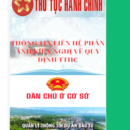
Quản lý Khu kinh tế tỉnh Cao Bằng
Lượt xem:508 | lượt tải:363
314/QĐ-BQLKKT
QUYẾT ĐỊNH Về việc công bố công khai thu hồi dự
toán chi ngân sách năm 2024
Lượt xem:485 | lượt tải:337
225/QĐ-BQLKKT
QUYẾT ĐỊNH Về việc công bố công khai giao dự
toán chi ngân sách năm 2024
Lượt xem:599 | lượt tải:650
01/2026/NQ-HĐND
Nghị Quyết Quy định mức thu, chế độ thu, nộp,
quản lý và sử dụng Phí sử dụng công trình kết cấu
hạ tầng, công trình dịch vụ, tiện ích công cộng trong
khu vực cửa khẩu trên địa bàn tỉnh Cao Bằng
Lượt xem:308 | lượt tải:108
1787/QĐ-UBND
Quyết Định Công bố danh mục thủ tục hành chính
sửa đổi, bổ sung, bãi bỏ trong lĩnh vực đầu tư theo