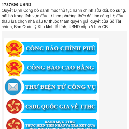
thầu lựa chọn nhà đầu tư thuộc thẩm quyền giải quyết của Sở Tài
chính, Ban Quản lý Khu kinh tế tỉnh, UBND cấp xã tỉnh CB
Lượt xem:306 | lượt tải:303
182/QĐ-BQLKKT
Quyết Định Công khai điều chỉnh, bổ sung Kế hoạch vốn đầu tư
công năm 2025
Lượt xem:458 | lượt tải:351
1174/QĐ-UBND
QUYẾT ĐỊNH Về việc công bố danh mục thủ tục HC được sửa đổi,bổ
sung và phê duyệt quy trình nội bộ giải quyết TTHC trong lĩnh vực
hoạt động xây dựng theo quy định phân quyền,phân cấp,phân định
thẩm quyền thuộc phạm vi giải quyết của Ban QLKKT
Lượt xem:437 | lượt tải:525
346/QĐ-UBND
QUYẾT ĐỊNH Về việc phê duyệt quy trình nội bộ giải quyết thủ tục
hành chính trong lĩnh vực khu công nghiệp, khu kinh tế thuộc thẩm
quyền giải quyết của Ban Quản lý Khu kinh tế tỉnh Cao Bằng
Lượt xem:515 | lượt tải:318
55/QĐ-BQLKKT
QUYẾT ĐỊNH Công khai điều chỉnh, bổ sung Kế hoạch vốn đầu tư