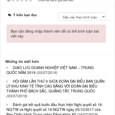
Ý kiến bạn đọc
Bạn cần đăng nhập thành viên để có thể bình luận bài
viết này
Những tin mới hơn
GIAO LƯU DOANH NGHIỆP VIỆT NAM – TRUNG
QUỐC NĂM 2019
(03/07/2019)
HỘI ĐÀM LẦN THỨ 9 GIỮA ĐOÀN ĐẠI BIỂU BAN QUẢN
LÝ KHU KINH TẾ TỈNH CAO BẰNG VỚI ĐOÀN ĐẠI BIỂU
THÀNH PHỐ BÁCH SẮC, QUẢNG TÂY, TRUNG QUỐC
(03/07/2019)
Đánh giá kết quả bước đầu thực hiện Nghị quyết số 18-
NQ/TW và Nghị quyết số 19-NQ/TW ngày 25/10/2017 của
Ban Chấp hành Trung ương Đảng khóa XII
(16/07/2019)