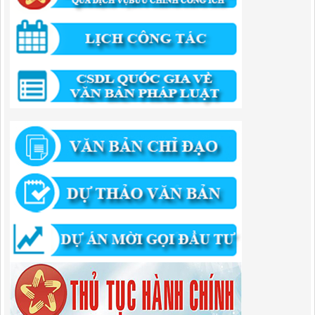
công năm 2025
Lượt xem:823 | lượt tải:422
294/QĐ-UBND
QUYẾT ĐỊNH Về việc phê duyệt quy trình nội bộ giải quyết thủ tục
hành chính trong lĩnh vực đầu tư tại Việt Nam thuộc thẩm quyền giải
quyết của Ban Quản lý Khu kinh tế tỉnh Cao Bằng
Lượt xem:674 | lượt tải:203
292/QĐ-UBND
Quyết định về việc công bố danh mục thủ tục hành chính mới ban
hành trong lĩnh vực khu công nghiệp, khu kinh tế thuộc thẩm quyền
giải quyết của Ban Quản lý Khu kinh tế tỉnh Cao Bằng
Lượt xem:518 | lượt tải:363
314/QĐ-BQLKKT
QUYẾT ĐỊNH Về việc công bố công khai thu hồi dự toán chi ngân
sách năm 2024
Lượt xem:489 | lượt tải:337
225/QĐ-BQLKKT
QUYẾT ĐỊNH Về việc công bố công khai giao dự toán chi ngân sách
năm 2024