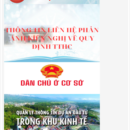
Lượt xem:603 | lượt tải:650
01/2026/NQ-HĐND
Nghị Quyết Quy định mức thu, chế độ thu, nộp, quản lý và sử dụng
Phí sử dụng công trình kết cấu hạ tầng, công trình dịch vụ, tiện ích
công cộng trong khu vực cửa khẩu trên địa bàn tỉnh Cao Bằng
Lượt xem:318 | lượt tải:110
1787/QĐ-UBND
Quyết Định Công bố danh mục thủ tục hành chính sửa đổi, bổ sung,
bãi bỏ trong lĩnh vực đầu tư theo phương thức đối tác công tư; đấu
thầu lựa chọn nhà đầu tư thuộc thẩm quyền giải quyết của Sở Tài
chính, Ban Quản lý Khu kinh tế tỉnh, UBND cấp xã tỉnh CB
Lượt xem:306 | lượt tải:303
182/QĐ-BQLKKT
Quyết Định Công khai điều chỉnh, bổ sung Kế hoạch vốn đầu tư
công năm 2025
Lượt xem:458 | lượt tải:351
1174/QĐ-UBND
QUYẾT ĐỊNH Về việc công bố danh mục thủ tục HC được sửa đổi,bổ
sung và phê duyệt quy trình nội bộ giải quyết TTHC trong lĩnh vực
hoạt động xây dựng theo quy định phân quyền,phân cấp,phân định