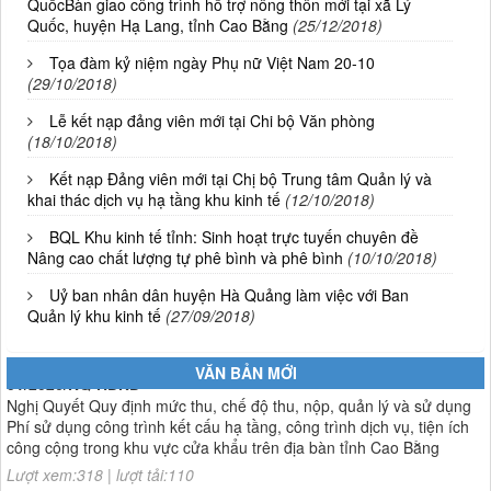
QuốcBàn giao công trình hỗ trợ nông thôn mới tại xã Lý
Quốc, huyện Hạ Lang, tỉnh Cao Bằng
(25/12/2018)
Tọa đàm kỷ niệm ngày Phụ nữ Việt Nam 20-10
(29/10/2018)
Lễ kết nạp đảng viên mới tại Chi bộ Văn phòng
(18/10/2018)
Kết nạp Đảng viên mới tại Chị bộ Trung tâm Quản lý và
khai thác dịch vụ hạ tầng khu kinh tế
(12/10/2018)
BQL Khu kinh tế tỉnh: Sinh hoạt trực tuyến chuyên đề
Nâng cao chất lượng tự phê bình và phê bình
(10/10/2018)
Uỷ ban nhân dân huyện Hà Quảng làm việc với Ban
01/2026/NQ-HĐND
Quản lý khu kinh tế
(27/09/2018)
Nghị Quyết Quy định mức thu, chế độ thu, nộp, quản lý và sử dụng
Phí sử dụng công trình kết cấu hạ tầng, công trình dịch vụ, tiện ích
VĂN BẢN MỚI
công cộng trong khu vực cửa khẩu trên địa bàn tỉnh Cao Bằng
Lượt xem:318 | lượt tải:110
1787/QĐ-UBND
Quyết Định Công bố danh mục thủ tục hành chính sửa đổi, bổ sung,
bãi bỏ trong lĩnh vực đầu tư theo phương thức đối tác công tư; đấu