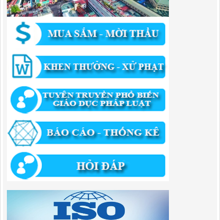
thẩm quyền thuộc phạm vi giải quyết của Ban QLKKT
Lượt xem:437 | lượt tải:525
346/QĐ-UBND
QUYẾT ĐỊNH Về việc phê duyệt quy trình nội bộ giải quyết thủ tục
hành chính trong lĩnh vực khu công nghiệp, khu kinh tế thuộc thẩm
quyền giải quyết của Ban Quản lý Khu kinh tế tỉnh Cao Bằng
Lượt xem:515 | lượt tải:318
55/QĐ-BQLKKT
QUYẾT ĐỊNH Công khai điều chỉnh, bổ sung Kế hoạch vốn đầu tư
công năm 2025
Lượt xem:823 | lượt tải:422
294/QĐ-UBND
QUYẾT ĐỊNH Về việc phê duyệt quy trình nội bộ giải quyết thủ tục
hành chính trong lĩnh vực đầu tư tại Việt Nam thuộc thẩm quyền giải
quyết của Ban Quản lý Khu kinh tế tỉnh Cao Bằng
Lượt xem:674 | lượt tải:203
292/QĐ-UBND
Quyết định về việc công bố danh mục thủ tục hành chính mới ban
hành trong lĩnh vực khu công nghiệp, khu kinh tế thuộc thẩm quyền
giải quyết của Ban Quản lý Khu kinh tế tỉnh Cao Bằng