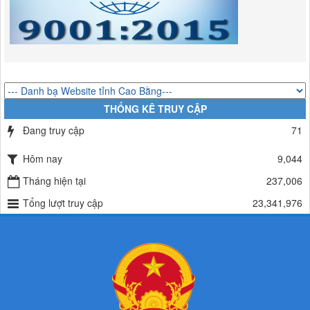
Lượt xem:518 | lượt tải:363
314/QĐ-BQLKKT
QUYẾT ĐỊNH Về việc công bố công khai thu hồi dự toán chi ngân
sách năm 2024
Lượt xem:489 | lượt tải:337
225/QĐ-BQLKKT
THỐNG KÊ TRUY CẬP
QUYẾT ĐỊNH Về việc công bố công khai giao dự toán chi ngân sách
năm 2024
Đang truy cập
71
Lượt xem:603 | lượt tải:650
Hôm nay
9,044
Tháng hiện tại
237,006
Tổng lượt truy cập
23,341,976