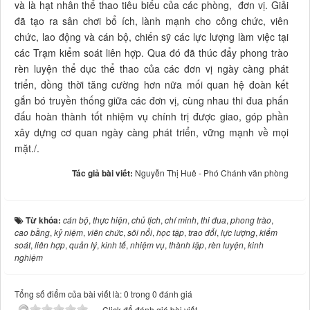
và là hạt nhân thể thao tiêu biểu của các phòng, đơn vị. Giải
đã tạo ra sân chơi bổ ích, lành mạnh cho công chức, viên
chức, lao động và cán bộ, chiến sỹ các lực lượng làm việc tại
các Trạm kiểm soát liên hợp. Qua đó đã thúc đẩy phong trào
rèn luyện thể dục thể thao của các đơn vị ngày càng phát
triển, đồng thời tăng cường hơn nữa mối quan hệ đoàn kết
gắn bó truyền thống giữa các đơn vị, cùng nhau thi đua phấn
đấu hoàn thành tốt nhiệm vụ chính trị được giao, góp phần
xây dựng cơ quan ngày càng phát triển, vững mạnh về mọi
mặt./.
Tác giả bài viết:
Nguyễn Thị Huê - Phó Chánh văn phòng
Từ khóa:
cán bộ
,
thực hiện
,
chủ tịch
,
chí minh
,
thi đua
,
phong trào
,
cao bằng
,
kỷ niệm
,
viên chức
,
sôi nổi
,
học tập
,
trao đổi
,
lực lượng
,
kiểm
soát
,
liên hợp
,
quản lý
,
kinh tế
,
nhiệm vụ
,
thành lập
,
rèn luyện
,
kinh
nghiệm
Tổng số điểm của bài viết là: 0 trong 0 đánh giá
Click để đánh giá bài viết