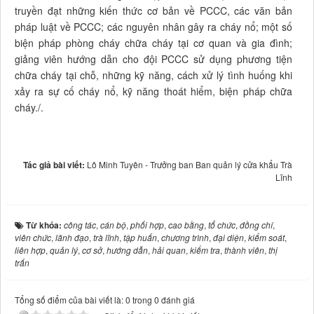
truyền đạt những kiến thức cơ bản về PCCC, các văn bản
pháp luật về PCCC; các nguyên nhân gây ra cháy nổ; một số
biện pháp phòng cháy chữa cháy tại cơ quan và gia đình;
giảng viên hướng dẫn cho đội PCCC sử dụng phương tiện
chữa cháy tại chỗ, những kỹ năng, cách xử lý tình huống khi
xảy ra sự cố cháy nổ, kỹ năng thoát hiểm, biện pháp chữa
cháy./.
Tác giả bài viết:
Lô Minh Tuyên - Trưởng ban Ban quản lý cửa khẩu Trà
Lĩnh
Từ khóa:
công tác
,
cán bộ
,
phối hợp
,
cao bằng
,
tổ chức
,
đồng chí
,
viên chức
,
lãnh đạo
,
trà lĩnh
,
tập huấn
,
chương trình
,
đại diện
,
kiểm soát
,
liên hợp
,
quản lý
,
cơ sở
,
hướng dẫn
,
hải quan
,
kiểm tra
,
thành viên
,
thị
trấn
Tổng số điểm của bài viết là: 0 trong 0 đánh giá