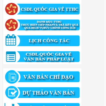
hành chính trong lĩnh vực khu công nghiệp, khu kinh tế thuộc thẩm
quyền giải quyết của Ban Quản lý Khu kinh tế tỉnh Cao Bằng
Lượt xem:512 | lượt tải:318
55/QĐ-BQLKKT
QUYẾT ĐỊNH Công khai điều chỉnh, bổ sung Kế hoạch vốn đầu tư
công năm 2025
Lượt xem:818 | lượt tải:421
294/QĐ-UBND
QUYẾT ĐỊNH Về việc phê duyệt quy trình nội bộ giải quyết thủ tục
hành chính trong lĩnh vực đầu tư tại Việt Nam thuộc thẩm quyền giải
quyết của Ban Quản lý Khu kinh tế tỉnh Cao Bằng
Lượt xem:671 | lượt tải:203
292/QĐ-UBND
Quyết định về việc công bố danh mục thủ tục hành chính mới ban
hành trong lĩnh vực khu công nghiệp, khu kinh tế thuộc thẩm quyền
giải quyết của Ban Quản lý Khu kinh tế tỉnh Cao Bằng
Lượt xem:512 | lượt tải:363
314/QĐ-BQLKKT
QUYẾT ĐỊNH Về việc công bố công khai thu hồi dự toán chi ngân