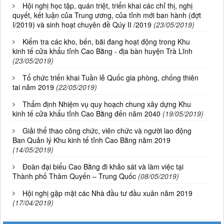
Hội nghị học tập, quán triệt, triển khai các chỉ thị, nghị
quyết, kết luận của Trung ương, của tỉnh mới ban hành (đợt
I/2019) và sinh hoạt chuyên đề Qúy II /2019
(23/05/2019)
Kiểm tra các kho, bến, bãi đang hoạt động trong Khu
kinh tế cửa khẩu tỉnh Cao Bằng - địa bàn huyện Trà Lĩnh
(23/05/2019)
Tổ chức triển khai Tuần lễ Quốc gia phòng, chống thiên
tai năm 2019
(22/05/2019)
Thẩm định Nhiệm vụ quy hoạch chung xây dựng Khu
kinh tế cửa khẩu tỉnh Cao Bằng đến năm 2040
(19/05/2019)
Giải thể thao công chức, viên chức và người lao động
Ban Quản lý Khu kinh tế tỉnh Cao Bằng năm 2019
(14/05/2019)
Đoàn đại biểu Cao Bằng đi khảo sát và làm việc tại
Thành phố Thâm Quyến – Trung Quốc
(08/05/2019)
Hội nghị gặp mặt các Nhà đầu tư đầu xuân năm 2019
01/2026/NQ-HĐND
(17/04/2019)
Nghị Quyết Quy định mức thu, chế độ thu, nộp, quản lý và sử dụng
Phí sử dụng công trình kết cấu hạ tầng, công trình dịch vụ, tiện ích