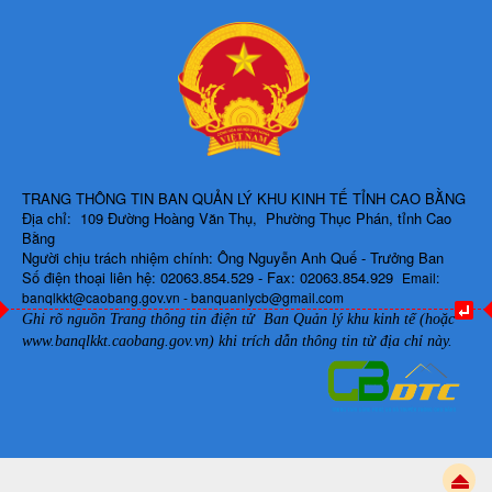
TRANG THÔNG TIN BAN QUẢN LÝ KHU KINH TẾ TỈNH CAO BẰNG
Địa chỉ: 109 Đường Hoàng Văn Thụ, Phường Thục Phán, tỉnh Cao
Bằng
Người chịu trách nhiệm chính: Ông Nguyễn Anh Quế - Trưởng Ban
Số điện thoại liên hệ: 02063.854.529 - Fax: 02063.854.929
Email:
banqlkkt@caobang.gov.vn - banquanlycb@gmail.com
Ghi rõ nguồn Trang thông tin điện tử Ban Quản lý khu kinh tế (hoặc
www.banqlkkt.caobang.gov.vn)
khi trích dẫn thông tin từ địa chỉ này.