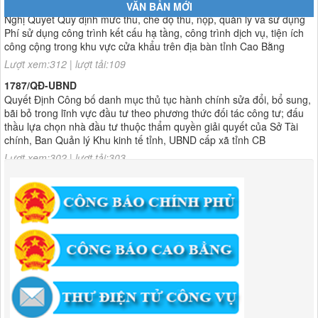
VĂN BẢN MỚI
công cộng trong khu vực cửa khẩu trên địa bàn tỉnh Cao Bằng
Lượt xem:312 | lượt tải:109
1787/QĐ-UBND
Quyết Định Công bố danh mục thủ tục hành chính sửa đổi, bổ sung,
bãi bỏ trong lĩnh vực đầu tư theo phương thức đối tác công tư; đấu
thầu lựa chọn nhà đầu tư thuộc thẩm quyền giải quyết của Sở Tài
chính, Ban Quản lý Khu kinh tế tỉnh, UBND cấp xã tỉnh CB
Lượt xem:302 | lượt tải:303
182/QĐ-BQLKKT
Quyết Định Công khai điều chỉnh, bổ sung Kế hoạch vốn đầu tư
công năm 2025
Lượt xem:455 | lượt tải:351
1174/QĐ-UBND
QUYẾT ĐỊNH Về việc công bố danh mục thủ tục HC được sửa đổi,bổ
sung và phê duyệt quy trình nội bộ giải quyết TTHC trong lĩnh vực
hoạt động xây dựng theo quy định phân quyền,phân cấp,phân định
thẩm quyền thuộc phạm vi giải quyết của Ban QLKKT
Lượt xem:435 | lượt tải:524
346/QĐ-UBND
QUYẾT ĐỊNH Về việc phê duyệt quy trình nội bộ giải quyết thủ tục