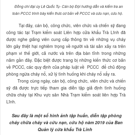
Đồng chí đại úy Lê Quốc Tụ- Cán bộ Đội hướng dẫn và kiểm tra an
toàn PCCC trình bày kiến thức cơ bản về PCCC và cứu nạn, cứu hộ.
Tại đây, cán bộ, công chức, viên chức và chiến sỹ đang
công tác tại Trạm kiểm soát Liên hợp cửa khẩu Trà Lĩnh đã
được nghe giảng viên cung cấp thông tin về những vụ cháy
lớn gây thiệt hại nghiêm trọng về người và tài sản xảy ra trên
phạm vi thế giới, cả nước và trên địa bàn tỉnh trong những
năm gần đây. Đặc biệt được trang bị những kiến thức cơ bản
về PCCC, các quy định của pháp luật về PCCC để chủ động
phòng ngừa cháy nổ, xử lý tình huống khi cháy nổ xẩy ra.
Trong cùng ngày, cán bộ, công chức, viên chức và chiến
sỹ đã được trực tiếp tham gia diễn tập giả định tình huống
chữa cháy tại Khu vực sân Nhà Trạm kiểm soát liên hợp Trà
Lĩnh.
Sau đây là một số hình ảnh tập huấn, diễn tập phòng
cháy chữa cháy và cứu nạn, cứu hộ năm 2019 của Ban
Quản lý cửa khẩu Trà Lĩnh