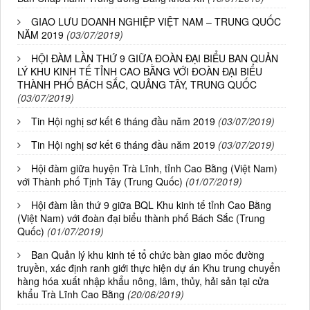
GIAO LƯU DOANH NGHIỆP VIỆT NAM – TRUNG QUỐC
NĂM 2019
(03/07/2019)
HỘI ĐÀM LẦN THỨ 9 GIỮA ĐOÀN ĐẠI BIỂU BAN QUẢN
LÝ KHU KINH TẾ TỈNH CAO BẰNG VỚI ĐOÀN ĐẠI BIỂU
THÀNH PHỐ BÁCH SẮC, QUẢNG TÂY, TRUNG QUỐC
(03/07/2019)
Tin Hội nghị sơ kết 6 tháng đầu năm 2019
(03/07/2019)
Tin Hội nghị sơ kết 6 tháng đầu năm 2019
(03/07/2019)
Hội đàm giữa huyện Trà Lĩnh, tỉnh Cao Bằng (Việt Nam)
với Thành phố Tịnh Tây (Trung Quốc)
(01/07/2019)
Hội đàm lần thứ 9 giữa BQL Khu kinh tế tỉnh Cao Bằng
(Việt Nam) với đoàn đại biểu thành phố Bách Sắc (Trung
Quốc)
(01/07/2019)
Ban Quản lý khu kinh tế tổ chức bàn giao mốc đường
truyền, xác định ranh giới thực hiện dự án Khu trung chuyển
hàng hóa xuất nhập khẩu nông, lâm, thủy, hải sản tại cửa
khẩu Trà Lĩnh Cao Bằng
(20/06/2019)