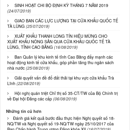
SINH HOẠT CHI BỘ ĐỊNH KỲ THÁNG 7 NĂM 2019
(24/07/2019)
GIAO BAN CÁC LỰC LƯỢNG TẠI CỬA KHẨU QUỐC TẾ
TÀ LÙNG
(25/07/2019)
XUẤT KHẨU THANH LONG TÍN HIỆU MỪNG CHO
XUẤT KHẨU NÔNG SẢN QUA CỬA KHẨU QUỐC TẾ TÀ
LÙNG, TỈNH CAO BẰNG
(16/08/2019)
Ban Quản lý khu kinh tế tỉnh Cao Bằng đẩy mạnh các
hoạt động kinh tế cửa khẩu, góp phần tăng thu ngân sách
nhà nước
(25/08/2019)
Giải quyết vấn đề đổ đất thải tại khu vực cửa khẩu Trà
Lĩnh
(22/08/2019)
Hội nghị quán triệt Chỉ thị số 35-CT/TW của Bộ Chính trị
về Đại hội Đảng các cấp
(06/08/2019)
Những tin cũ hơn
Đánh giá kết quả bước đầu thực hiện Nghị quyết số 18-
NQ/TW và Nghị quyết số 19-NQ/TW ngày 25/10/2017 của
Ban Chấp hành Trung ương Đảng khóa XII
(16/07/2019)