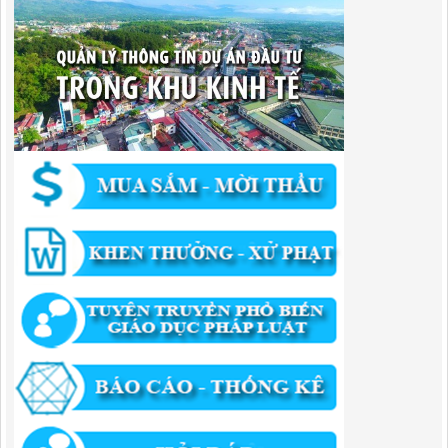
Lượt xem:455 | lượt tải:351
1174/QĐ-UBND
QUYẾT ĐỊNH Về việc công bố danh mục thủ tục HC được sửa đổi,bổ
sung và phê duyệt quy trình nội bộ giải quyết TTHC trong lĩnh vực
hoạt động xây dựng theo quy định phân quyền,phân cấp,phân định
thẩm quyền thuộc phạm vi giải quyết của Ban QLKKT
Lượt xem:435 | lượt tải:524
346/QĐ-UBND
QUYẾT ĐỊNH Về việc phê duyệt quy trình nội bộ giải quyết thủ tục
hành chính trong lĩnh vực khu công nghiệp, khu kinh tế thuộc thẩm
quyền giải quyết của Ban Quản lý Khu kinh tế tỉnh Cao Bằng
Lượt xem:512 | lượt tải:318
55/QĐ-BQLKKT
QUYẾT ĐỊNH Công khai điều chỉnh, bổ sung Kế hoạch vốn đầu tư
công năm 2025
Lượt xem:818 | lượt tải:421
294/QĐ-UBND
QUYẾT ĐỊNH Về việc phê duyệt quy trình nội bộ giải quyết thủ tục
hành chính trong lĩnh vực đầu tư tại Việt Nam thuộc thẩm quyền giải
quyết của Ban Quản lý Khu kinh tế tỉnh Cao Bằng