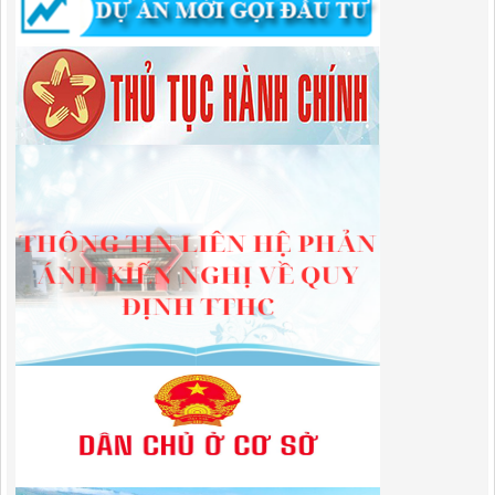
sách năm 2024
Lượt xem:486 | lượt tải:337
225/QĐ-BQLKKT
QUYẾT ĐỊNH Về việc công bố công khai giao dự toán chi ngân sách
năm 2024
Lượt xem:601 | lượt tải:650
01/2026/NQ-HĐND
Nghị Quyết Quy định mức thu, chế độ thu, nộp, quản lý và sử dụng
Phí sử dụng công trình kết cấu hạ tầng, công trình dịch vụ, tiện ích
công cộng trong khu vực cửa khẩu trên địa bàn tỉnh Cao Bằng
Lượt xem:312 | lượt tải:109
1787/QĐ-UBND
Quyết Định Công bố danh mục thủ tục hành chính sửa đổi, bổ sung,
bãi bỏ trong lĩnh vực đầu tư theo phương thức đối tác công tư; đấu
thầu lựa chọn nhà đầu tư thuộc thẩm quyền giải quyết của Sở Tài
chính, Ban Quản lý Khu kinh tế tỉnh, UBND cấp xã tỉnh CB
Lượt xem:302 | lượt tải:303
182/QĐ-BQLKKT
Quyết Định Công khai điều chỉnh, bổ sung Kế hoạch vốn đầu tư
công năm 2025