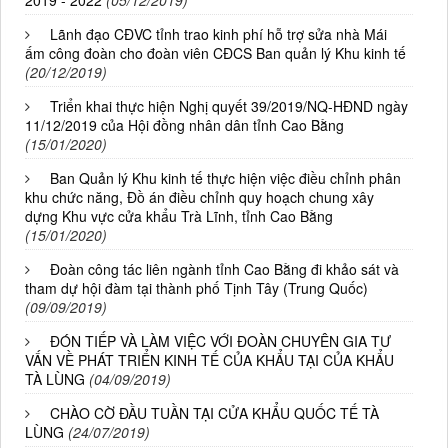
2019 - 2022
(05/12/2019)
Lãnh đạo CĐVC tỉnh trao kinh phí hỗ trợ sửa nhà Mái
ấm công đoàn cho đoàn viên CĐCS Ban quản lý Khu kinh tế
(20/12/2019)
Triển khai thực hiện Nghị quyết 39/2019/NQ-HĐND ngày
11/12/2019 của Hội đồng nhân dân tỉnh Cao Bằng
(15/01/2020)
Ban Quản lý Khu kinh tế thực hiện việc điều chỉnh phân
khu chức năng, Đồ án điều chỉnh quy hoạch chung xây
dựng Khu vực cửa khẩu Trà Lĩnh, tỉnh Cao Bằng
(15/01/2020)
Đoàn công tác liên ngành tỉnh Cao Bằng đi khảo sát và
tham dự hội đàm tại thành phố Tịnh Tây (Trung Quốc)
(09/09/2019)
ĐÓN TIẾP VÀ LÀM VIỆC VỚI ĐOÀN CHUYÊN GIA TƯ
VẤN VỀ PHÁT TRIỂN KINH TẾ CỦA KHẨU TẠI CỦA KHẨU
TÀ LÙNG
(04/09/2019)
CHÀO CỜ ĐẦU TUẦN TẠI CỬA KHẨU QUỐC TẾ TÀ
LÙNG
(24/07/2019)