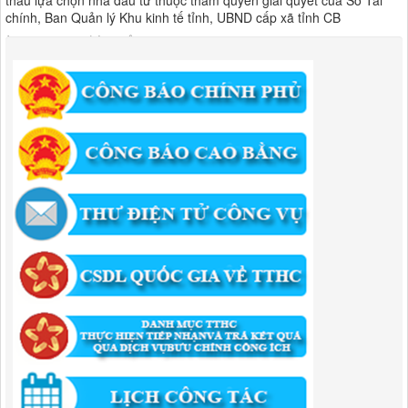
Quyết Định Công khai điều chỉnh, bổ sung Kế hoạch vốn đầu tư
công năm 2025
Lượt xem:455 | lượt tải:351
1174/QĐ-UBND
QUYẾT ĐỊNH Về việc công bố danh mục thủ tục HC được sửa đổi,bổ
sung và phê duyệt quy trình nội bộ giải quyết TTHC trong lĩnh vực
hoạt động xây dựng theo quy định phân quyền,phân cấp,phân định
thẩm quyền thuộc phạm vi giải quyết của Ban QLKKT
Lượt xem:435 | lượt tải:524
346/QĐ-UBND
QUYẾT ĐỊNH Về việc phê duyệt quy trình nội bộ giải quyết thủ tục
hành chính trong lĩnh vực khu công nghiệp, khu kinh tế thuộc thẩm
quyền giải quyết của Ban Quản lý Khu kinh tế tỉnh Cao Bằng
Lượt xem:512 | lượt tải:318
55/QĐ-BQLKKT
QUYẾT ĐỊNH Công khai điều chỉnh, bổ sung Kế hoạch vốn đầu tư
công năm 2025
Lượt xem:818 | lượt tải:421
294/QĐ-UBND