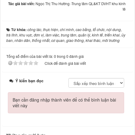
Tác giả bài viết:
Ngọc Thị Thu Hường -Trung tâm QL&KT DVHT khu kinh
tê
Từ khóa:
công tác
,
thực hiện
,
chí minh
,
cao bằng
,
tổ chức
,
nội dung
,
trà lĩnh
,
khu vực
,
đơn vị
,
làm việc
,
trung tâm
,
quản lý
,
kinh tế
,
triển khai
,
ủy
ban
,
nhân dân
,
thống nhất
,
cơ quan
,
giao thông
,
khai thác
,
môi trường
Tổng số điểm của bài viết là: 0 trong 0 đánh giá
Click để đánh giá bài viết
Ý kiến bạn đọc
Bạn cần đăng nhập thành viên để có thể bình luận bài
viết này