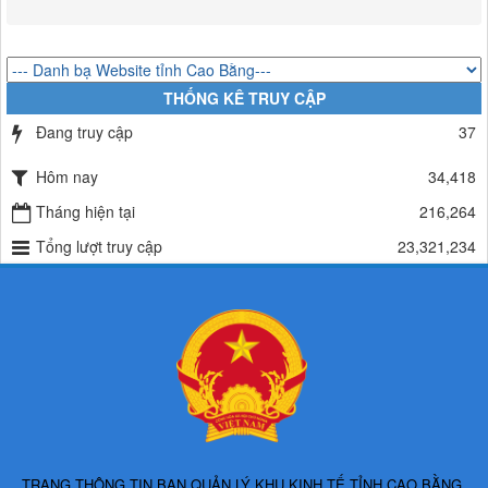
sách năm 2024
Lượt xem:486 | lượt tải:337
225/QĐ-BQLKKT
QUYẾT ĐỊNH Về việc công bố công khai giao dự toán chi ngân sách
THỐNG KÊ TRUY CẬP
năm 2024
Đang truy cập
37
Lượt xem:601 | lượt tải:650
Hôm nay
34,418
Tháng hiện tại
216,264
Tổng lượt truy cập
23,321,234
TRANG THÔNG TIN BAN QUẢN LÝ KHU KINH TẾ TỈNH CAO BẰNG