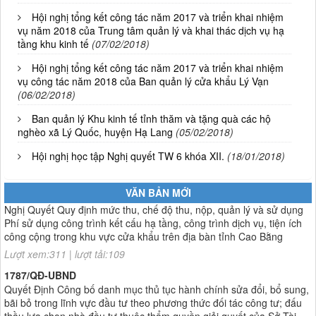
Hội nghị tổng kết công tác năm 2017 và triển khai nhiệm
vụ năm 2018 của Trung tâm quản lý và khai thác dịch vụ hạ
tầng khu kinh tế
(07/02/2018)
Hội nghị tổng kết công tác năm 2017 và triển khai nhiệm
vụ công tác năm 2018 của Ban quản lý cửa khẩu Lý Vạn
(06/02/2018)
Ban quản lý Khu kinh tế tỉnh thăm và tặng quà các hộ
nghèo xã Lý Quốc, huyện Hạ Lang
(05/02/2018)
01/2026/NQ-HĐND
Hội nghị học tập Nghị quyết TW 6 khóa XII.
(18/01/2018)
Nghị Quyết Quy định mức thu, chế độ thu, nộp, quản lý và sử dụng
Phí sử dụng công trình kết cấu hạ tầng, công trình dịch vụ, tiện ích
công cộng trong khu vực cửa khẩu trên địa bàn tỉnh Cao Bằng
VĂN BẢN MỚI
Lượt xem:311 | lượt tải:109
1787/QĐ-UBND
Quyết Định Công bố danh mục thủ tục hành chính sửa đổi, bổ sung,
bãi bỏ trong lĩnh vực đầu tư theo phương thức đối tác công tư; đấu
thầu lựa chọn nhà đầu tư thuộc thẩm quyền giải quyết của Sở Tài
chính, Ban Quản lý Khu kinh tế tỉnh, UBND cấp xã tỉnh CB
Lượt xem:302 | lượt tải:303
182/QĐ-BQLKKT