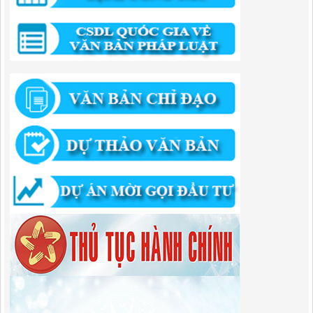
QUYẾT ĐỊNH Về việc phê duyệt quy trình nội bộ giải quyết thủ tục
hành chính trong lĩnh vực đầu tư tại Việt Nam thuộc thẩm quyền giải
quyết của Ban Quản lý Khu kinh tế tỉnh Cao Bằng
Lượt xem:671 | lượt tải:203
292/QĐ-UBND
Quyết định về việc công bố danh mục thủ tục hành chính mới ban
hành trong lĩnh vực khu công nghiệp, khu kinh tế thuộc thẩm quyền
giải quyết của Ban Quản lý Khu kinh tế tỉnh Cao Bằng
Lượt xem:512 | lượt tải:363
314/QĐ-BQLKKT
QUYẾT ĐỊNH Về việc công bố công khai thu hồi dự toán chi ngân
sách năm 2024
Lượt xem:486 | lượt tải:337
225/QĐ-BQLKKT
QUYẾT ĐỊNH Về việc công bố công khai giao dự toán chi ngân sách
năm 2024
Lượt xem:601 | lượt tải:650
01/2026/NQ-HĐND
Nghị Quyết Quy định mức thu, chế độ thu, nộp, quản lý và sử dụng
Phí sử dụng công trình kết cấu hạ tầng, công trình dịch vụ, tiện ích