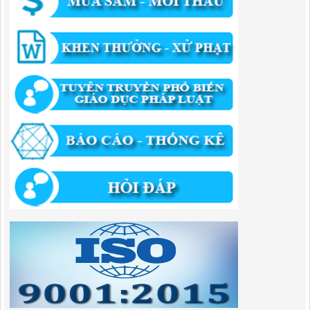
QUYẾT ĐỊNH Về việc phê duyệt quy trình nội bộ giải quyết thủ tục
hành chính trong lĩnh vực khu công nghiệp, khu kinh tế thuộc thẩm
quyền giải quyết của Ban Quản lý Khu kinh tế tỉnh Cao Bằng
Lượt xem:512 | lượt tải:318
55/QĐ-BQLKKT
QUYẾT ĐỊNH Công khai điều chỉnh, bổ sung Kế hoạch vốn đầu tư
công năm 2025
Lượt xem:818 | lượt tải:421
294/QĐ-UBND
QUYẾT ĐỊNH Về việc phê duyệt quy trình nội bộ giải quyết thủ tục
hành chính trong lĩnh vực đầu tư tại Việt Nam thuộc thẩm quyền giải
quyết của Ban Quản lý Khu kinh tế tỉnh Cao Bằng
Lượt xem:671 | lượt tải:203
292/QĐ-UBND
Quyết định về việc công bố danh mục thủ tục hành chính mới ban
hành trong lĩnh vực khu công nghiệp, khu kinh tế thuộc thẩm quyền
giải quyết của Ban Quản lý Khu kinh tế tỉnh Cao Bằng
Lượt xem:512 | lượt tải:363
314/QĐ-BQLKKT
QUYẾT ĐỊNH Về việc công bố công khai thu hồi dự toán chi ngân