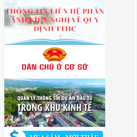
công cộng trong khu vực cửa khẩu trên địa bàn tỉnh Cao Bằng
Lượt xem:311 | lượt tải:109
1787/QĐ-UBND
Quyết Định Công bố danh mục thủ tục hành chính sửa đổi, bổ sung,
bãi bỏ trong lĩnh vực đầu tư theo phương thức đối tác công tư; đấu
thầu lựa chọn nhà đầu tư thuộc thẩm quyền giải quyết của Sở Tài
chính, Ban Quản lý Khu kinh tế tỉnh, UBND cấp xã tỉnh CB
Lượt xem:302 | lượt tải:303
182/QĐ-BQLKKT
Quyết Định Công khai điều chỉnh, bổ sung Kế hoạch vốn đầu tư
công năm 2025
Lượt xem:455 | lượt tải:351
1174/QĐ-UBND
QUYẾT ĐỊNH Về việc công bố danh mục thủ tục HC được sửa đổi,bổ
sung và phê duyệt quy trình nội bộ giải quyết TTHC trong lĩnh vực
hoạt động xây dựng theo quy định phân quyền,phân cấp,phân định
thẩm quyền thuộc phạm vi giải quyết của Ban QLKKT
Lượt xem:435 | lượt tải:524
346/QĐ-UBND