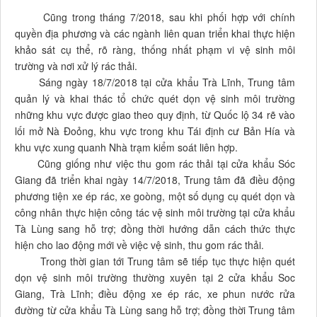
Cũng trong tháng 7/2018, sau khi phối hợp với chính
quyền địa phương và các ngành liên quan triển khai thực hiện
khảo sát cụ thể, rõ ràng, thống nhất phạm vi vệ sinh môi
trường và nơi xử lý rác thải.
Sáng ngày 18/7/2018 tại cửa khẩu Trà Lĩnh, Trung tâm
quản lý và khai thác tổ chức quét dọn vệ sinh môi trường
những khu vực được giao theo quy định, từ Quốc lộ 34 rẽ vào
lối mở Nà Đoỏng, khu vực trong khu Tái định cư Bản Hía và
khu vực xung quanh Nhà trạm kiểm soát liên hợp.
Cũng giống như việc thu gom rác thải tại cửa khẩu Sóc
Giang đã triển khai ngày 14/7/2018, Trung tâm đã điều động
phương tiện xe ép rác, xe goòng, một số dụng cụ quét dọn và
công nhân thực hiện công tác vệ sinh môi trường tại cửa khẩu
Tà Lùng sang hỗ trợ; đồng thời hướng dẫn cách thức thực
hiện cho lao động mới về việc vệ sinh, thu gom rác thải.
Trong thời gian tới Trung tâm sẽ tiếp tục thực hiện quét
dọn vệ sinh môi trường thường xuyên tại 2 cửa khẩu Soc
Giang, Trà Lĩnh; điều động xe ép rác, xe phun nước rửa
đường từ cửa khẩu Tà Lùng sang hỗ trợ; đồng thời Trung tâm