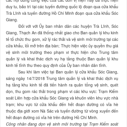
các nội dung công việc của các đơn vị hiện nay đã thực hiện
duy tu, bảo trì tại các tuyến đường quốc lộ đoạn qua cửa khẩu
Trà Lĩnh và tuyến đường Hồ Chí Minh đoạn qua cửa khẩu Sóc
Giang.
Đối với với Ủy ban nhân dân các huyện Trà Lĩnh, Sóc
Giang, Thạch An đã thống nhất giao cho Ban quản lý khu kinh
tế tổ chức thu gom, xử lý rác thải và vệ sinh môi trường tại các
cửa khẩu, lối mở trên địa bàn; Thực hiện việc ủy quyền thu giá
vệ sinh môi trường theo phạm vi thực hiện cho Trung tâm
quản lý và khai thác dịch vụ hạ tầng thuộc Ban quản lý khu
kinh tế tỉnh thu theo quy định của Ủy ban nhân dân tỉnh.
Sau khi làm việc tại Ban quản lý cửa khẩu Sóc Giang,
sáng ngày 14/7/2018 Trung tâm quản lý và khai thác dịch vụ
hạ tầng khu kinh tế đã tiến hành ra quân tổng vệ sinh, quét
dọn, thu gom rác thải trong phạm vi các khu vực: Trạm Kiểm
soát Liên hợp cửa khẩu Sóc Giang và khuôn viên khu vực nhà
trạm; khu vực từ cửa khẩu đến hết đoạn đường có vỉa hè
thuộc địa giới xom Nà Sác và tuyến đường từ vòng xuyến đến
hết đoạn đường có vỉa hè trên đường Hồ Chí Minh.
Công nhân đang dọn vệ sinh môi trường tại Trạm Kiểm soát