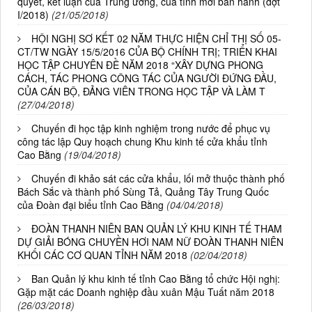
quyết, kết luận của Trung ương, của tỉnh mới ban hành (đợt
I/2018)
(21/05/2018)
HỘI NGHỊ SƠ KẾT 02 NĂM THỰC HIỆN CHỈ THỊ SỐ 05-
CT/TW NGÀY 15/5/2016 CỦA BỘ CHÍNH TRỊ; TRIỂN KHAI
HỌC TẬP CHUYÊN ĐỀ NĂM 2018 “XÂY DỰNG PHONG
CÁCH, TÁC PHONG CÔNG TÁC CỦA NGƯỜI ĐỨNG ĐẦU,
CỦA CÁN BỘ, ĐẢNG VIÊN TRONG HỌC TẬP VÀ LÀM T
(27/04/2018)
Chuyến đi học tập kinh nghiệm trong nước để phục vụ
công tác lập Quy hoạch chung Khu kinh tế cửa khẩu tỉnh
Cao Bằng
(19/04/2018)
Chuyến đi khảo sát các cửa khẩu, lối mở thuộc thành phố
Bách Sắc và thành phố Sùng Tả, Quảng Tây Trung Quốc
của Đoàn đại biểu tỉnh Cao Bằng
(04/04/2018)
ĐOÀN THANH NIÊN BAN QUẢN LÝ KHU KINH TẾ THAM
DỰ GIẢI BÓNG CHUYỀN HƠI NAM NỮ ĐOÀN THANH NIÊN
KHỐI CÁC CƠ QUAN TỈNH NĂM 2018
(02/04/2018)
Ban Quản lý khu kinh tế tỉnh Cao Bằng tổ chức Hội nghị:
Gặp mặt các Doanh nghiệp đầu xuân Mậu Tuất năm 2018
(26/03/2018)