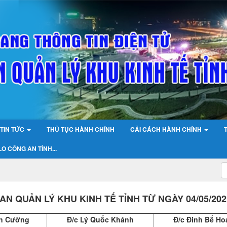
TIN TỨC
THỦ TỤC HÀNH CHÍNH
CẢI CÁCH HÀNH CHÍNH
O CÔNG AN TỈNH...
N QUẢN LÝ KHU KINH TẾ TỈNH TỪ NGÀY 04/05/202
ên Cường
Đ/c Lý Quốc Khánh
Đ/c Đinh Bế Ho