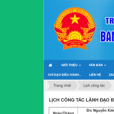
GIỚI THIỆU
VĂN BẢN
CHỈ ĐẠO ĐIỀU HÀNH...
LIÊN HỆ
ZAL
Trang nhất
Lịch công tác
LỊCH CÔNG TÁC LÃNH ĐẠO BA
Đ/c Nguyễn Ki
Ngày/Tháng