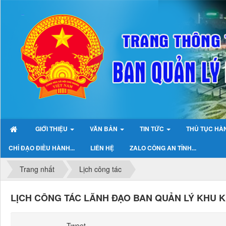
GIỚI THIỆU
VĂN BẢN
TIN TỨC
THỦ TỤC HÀ
CHỈ ĐẠO ĐIỀU HÀNH...
LIÊN HỆ
ZALO CÔNG AN TỈNH...
Trang nhất
Lịch công tác
LỊCH CÔNG TÁC LÃNH ĐẠO BAN QUẢN LÝ KHU KIN
Tweet