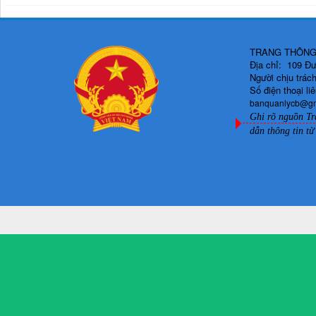
TRANG THÔNG 
Địa chỉ: 109 Đ
Người chịu trá
Số điện thoại l
banquanlycb@g
Ghi rõ nguồn Tr
dẫn thông tin từ