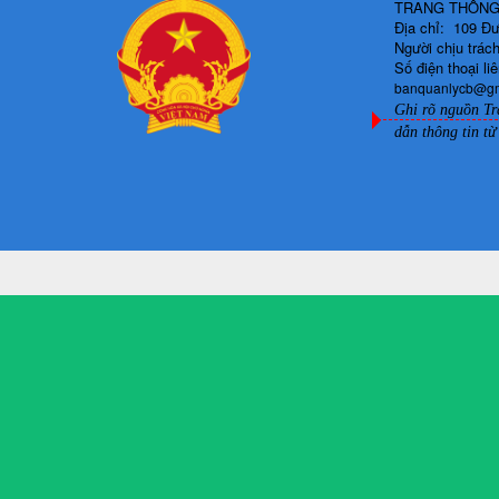
TRANG THÔNG 
Địa chỉ: 109 Đ
Người chịu trá
Số điện thoại l
banquanlycb@g
Ghi rõ nguồn Tr
dẫn thông tin từ