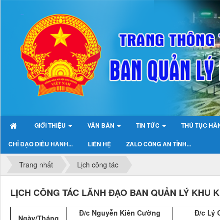
GIỚI THIỆU
VĂN BẢN
TIN TỨC
THỦ TỤC HÀ
CHỈ ĐẠO ĐIỀU HÀNH...
LIÊN HỆ
ZALO CÔNG AN TỈNH...
Trang nhất
Lịch công tác
LỊCH CÔNG TÁC LÃNH ĐẠO BAN QUẢN LÝ KHU KIN
Đ/c Nguyễn Kiên Cường
Đ/c Lý
Ngày/Tháng