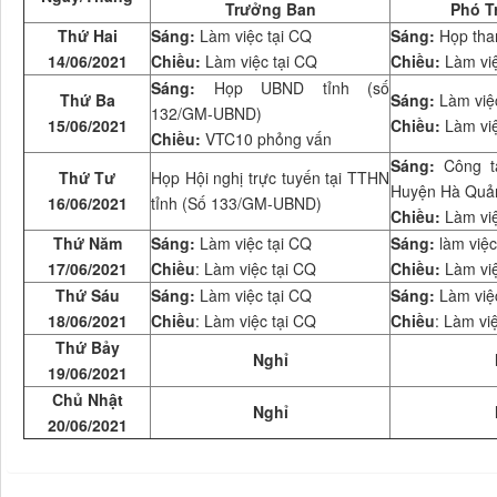
Trưởng Ban
Phó T
Thứ Hai
Sáng:
Làm việc tại CQ
Sáng:
Họp than
14/06/2021
Chiều:
Làm việc tại CQ
Chiều:
Làm việ
Sáng:
Họp UBND tỉnh (số
Thứ Ba
Sáng:
Làm việc
132/GM-UBND)
15/06/2021
Chiều:
Làm vi
Chiều:
VTC10 phỏng vấn
Sáng:
Công t
Thứ Tư
Họp Hội nghị trực tuyến tại TTHN
Huyện Hà Quả
16/06/2021
tỉnh (Số 133/GM-UBND)
Chiều:
Làm vi
Thứ Năm
Sáng:
Làm việc tại CQ
Sáng:
làm việc
17/06/2021
Chiều
: Làm việc tại CQ
Chiều:
Làm vi
Thứ Sáu
Sáng:
Làm việc tại CQ
Sáng:
Làm việ
18/06/2021
Chiều
: Làm việc tại CQ
Chiều
: Làm vi
Thứ Bảy
Nghỉ
19/06/2021
Chủ Nhật
Nghỉ
20/06/2021