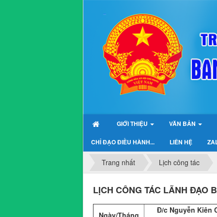
GIỚI THIỆU
VĂN BẢN
CHỈ ĐẠO ĐIỀU HÀNH...
LIÊN HỆ
ZAL
Trang nhất
Lịch công tác
LỊCH CÔNG TÁC LÃNH ĐẠO BA
Đ/c Nguyễn Kiên
Ngày/Tháng