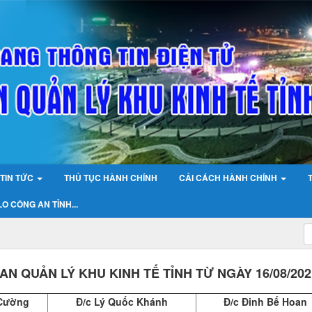
TIN TỨC
THỦ TỤC HÀNH CHÍNH
CẢI CÁCH HÀNH CHÍNH
O CÔNG AN TỈNH...
N QUẢN LÝ KHU KINH TẾ TỈNH TỪ NGÀY 16/08/202
 Cường
Đ/c Lý Quốc Khánh
Đ/c Đinh Bế Hoan