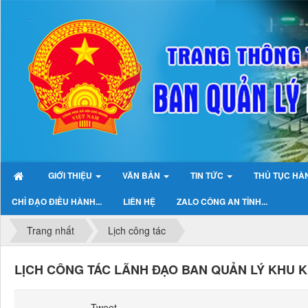
GIỚI THIỆU
VĂN BẢN
TIN TỨC
THỦ TỤC HÀ
CHỈ ĐẠO ĐIỀU HÀNH...
LIÊN HỆ
ZALO CÔNG AN TỈNH...
Trang nhất
Lịch công tác
LỊCH CÔNG TÁC LÃNH ĐẠO BAN QUẢN LÝ KHU KIN
Tweet