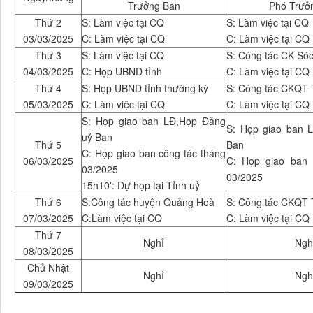
Trưởng Ban
Phó Trưở
Thứ 2
S: Làm việc tại CQ
S: Làm việc tại CQ
03/03/2025
C: Làm việc tại CQ
C: Làm việc tại CQ
Thứ 3
S: Làm việc tại CQ
S: Công tác CK Só
04/03/2025
C: Họp UBND tỉnh
C: Làm việc tại CQ
Thứ 4
S: Họp UBND tỉnh thường kỳ
S: Công tác CKQT 
05/03/2025
C: Làm việc tại CQ
C: Làm việc tại CQ
S: Họp giao ban LĐ,Họp Đảng
S: Họp giao ban 
uỷ Ban
Thứ 5
Ban
C: Họp giao ban công tác tháng
06/03/2025
C: Họp giao ban 
03/2025
03/2025
15h10': Dự họp tại Tỉnh uỷ
Thứ 6
S:Công tác huyện Quảng Hoà
S: Công tác CKQT 
07/03/2025
C:Làm việc tại CQ
C: Làm việc tại CQ
Thứ 7
Nghỉ
Ngh
08/03/2025
Chủ Nhật
Nghỉ
Ngh
09/03/2025