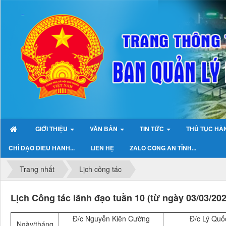
GIỚI THIỆU
VĂN BẢN
TIN TỨC
THỦ TỤC HÀ
CHỈ ĐẠO ĐIỀU HÀNH...
LIÊN HỆ
ZALO CÔNG AN TỈNH...
Trang nhất
Lịch công tác
Lịch Công tác lãnh đạo tuần 10 (từ ngày 03/03/202
Đ/c Nguyễn Kiên Cường
Đ/c Lý Quố
Ngày/tháng