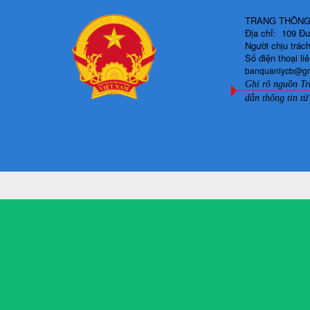
TRANG THÔNG 
Địa chỉ: 109 Đ
Người chịu trá
Số điện thoại l
banquanlycb@g
Ghi rõ nguồn Tr
dẫn thông tin từ