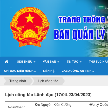
GIỚI THIỆU
VĂN BẢN
TIN TỨC
THỦ TỤC HÀ
CHỈ ĐẠO ĐIỀU HÀNH...
LIÊN HỆ
ZALO CÔNG AN TỈNH...
Trang nhất
Lịch công tác
Lịch công tác Lãnh đạo (17/04-23/04/2023)
Đ/c Nguyễn Kiên Cường
Đ/c Lý Quố
Ngày/tháng