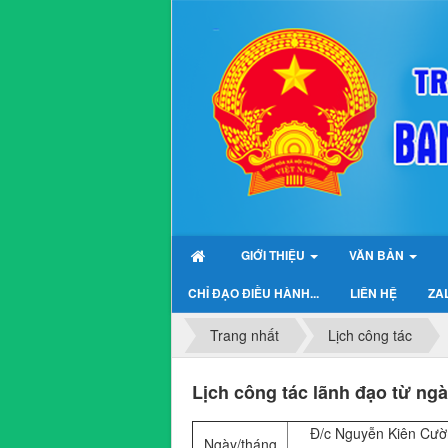
GIỚI THIỆU
VĂN BẢN
CHỈ ĐẠO ĐIỀU HÀNH...
LIÊN HỆ
ZAL
Trang nhất
Lịch công tác
Lịch công tác lãnh đạo từ ng
Đ/c Nguyễn Kiên Cư
Ngày/tháng