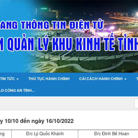
TIN TỨC
THỦ TỤC HÀNH CHÍNH
CẢI CÁCH HÀNH CHÍNH
O CÔNG AN TỈNH...
ày 10/10 đến ngày 16/10/2022
ờng
Đ/c Lý Quốc Khánh
Đ/c Đinh Bế Hoan