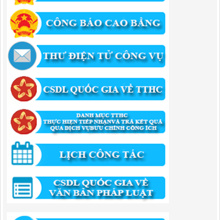
công năm 2025
Lượt xem:455 | lượt tải:351
1174/QĐ-UBND
QUYẾT ĐỊNH Về việc công bố danh mục thủ tục HC được sửa đổi,bổ
sung và phê duyệt quy trình nội bộ giải quyết TTHC trong lĩnh vực
hoạt động xây dựng theo quy định phân quyền,phân cấp,phân định
thẩm quyền thuộc phạm vi giải quyết của Ban QLKKT
Lượt xem:435 | lượt tải:524
346/QĐ-UBND
QUYẾT ĐỊNH Về việc phê duyệt quy trình nội bộ giải quyết thủ tục
hành chính trong lĩnh vực khu công nghiệp, khu kinh tế thuộc thẩm
quyền giải quyết của Ban Quản lý Khu kinh tế tỉnh Cao Bằng
Lượt xem:513 | lượt tải:318
55/QĐ-BQLKKT
QUYẾT ĐỊNH Công khai điều chỉnh, bổ sung Kế hoạch vốn đầu tư
công năm 2025
Lượt xem:819 | lượt tải:421
294/QĐ-UBND
QUYẾT ĐỊNH Về việc phê duyệt quy trình nội bộ giải quyết thủ tục
hành chính trong lĩnh vực đầu tư tại Việt Nam thuộc thẩm quyền giải