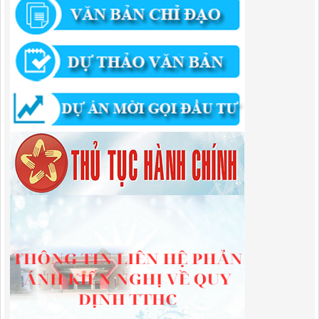
quyết của Ban Quản lý Khu kinh tế tỉnh Cao Bằng
Lượt xem:671 | lượt tải:203
292/QĐ-UBND
Quyết định về việc công bố danh mục thủ tục hành chính mới ban
hành trong lĩnh vực khu công nghiệp, khu kinh tế thuộc thẩm quyền
giải quyết của Ban Quản lý Khu kinh tế tỉnh Cao Bằng
Lượt xem:512 | lượt tải:363
314/QĐ-BQLKKT
QUYẾT ĐỊNH Về việc công bố công khai thu hồi dự toán chi ngân
sách năm 2024
Lượt xem:486 | lượt tải:337
225/QĐ-BQLKKT
QUYẾT ĐỊNH Về việc công bố công khai giao dự toán chi ngân sách
năm 2024
Lượt xem:601 | lượt tải:650
01/2026/NQ-HĐND
Nghị Quyết Quy định mức thu, chế độ thu, nộp, quản lý và sử dụng
Phí sử dụng công trình kết cấu hạ tầng, công trình dịch vụ, tiện ích
công cộng trong khu vực cửa khẩu trên địa bàn tỉnh Cao Bằng