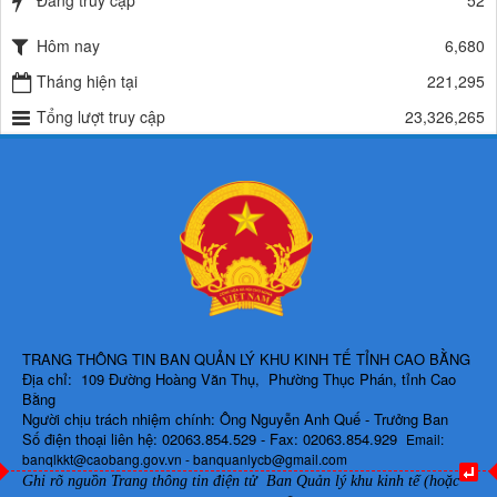
Đang truy cập
52
Lượt xem:486 | lượt tải:337
225/QĐ-BQLKKT
Hôm nay
6,680
QUYẾT ĐỊNH Về việc công bố công khai giao dự toán chi ngân sách
Tháng hiện tại
221,295
năm 2024
Lượt xem:601 | lượt tải:650
Tổng lượt truy cập
23,326,265
TRANG THÔNG TIN BAN QUẢN LÝ KHU KINH TẾ TỈNH CAO BẰNG
Địa chỉ: 109 Đường Hoàng Văn Thụ, Phường Thục Phán, tỉnh Cao
Bằng
Người chịu trách nhiệm chính: Ông Nguyễn Anh Quế - Trưởng Ban
Số điện thoại liên hệ: 02063.854.529 - Fax: 02063.854.929
Email:
banqlkkt@caobang.gov.vn - banquanlycb@gmail.com
Ghi rõ nguồn Trang thông tin điện tử Ban Quản lý khu kinh tế (hoặc