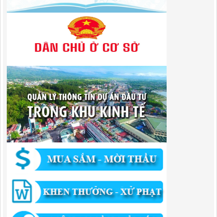
Lượt xem:313 | lượt tải:109
1787/QĐ-UBND
Quyết Định Công bố danh mục thủ tục hành chính sửa đổi, bổ sung,
bãi bỏ trong lĩnh vực đầu tư theo phương thức đối tác công tư; đấu
thầu lựa chọn nhà đầu tư thuộc thẩm quyền giải quyết của Sở Tài
chính, Ban Quản lý Khu kinh tế tỉnh, UBND cấp xã tỉnh CB
Lượt xem:302 | lượt tải:303
182/QĐ-BQLKKT
Quyết Định Công khai điều chỉnh, bổ sung Kế hoạch vốn đầu tư
công năm 2025
Lượt xem:455 | lượt tải:351
1174/QĐ-UBND
QUYẾT ĐỊNH Về việc công bố danh mục thủ tục HC được sửa đổi,bổ
sung và phê duyệt quy trình nội bộ giải quyết TTHC trong lĩnh vực
hoạt động xây dựng theo quy định phân quyền,phân cấp,phân định
thẩm quyền thuộc phạm vi giải quyết của Ban QLKKT
Lượt xem:435 | lượt tải:524
346/QĐ-UBND
QUYẾT ĐỊNH Về việc phê duyệt quy trình nội bộ giải quyết thủ tục
hành chính trong lĩnh vực khu công nghiệp, khu kinh tế thuộc thẩm