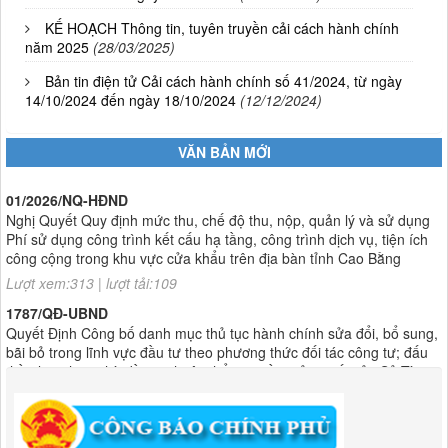
KẾ HOẠCH Thông tin, tuyên truyền cải cách hành chính
năm 2025
(28/03/2025)
Bản tin điện tử Cải cách hành chính số 41/2024, từ ngày
14/10/2024 đến ngày 18/10/2024
(12/12/2024)
VĂN BẢN MỚI
01/2026/NQ-HĐND
Nghị Quyết Quy định mức thu, chế độ thu, nộp, quản lý và sử dụng
Phí sử dụng công trình kết cấu hạ tầng, công trình dịch vụ, tiện ích
công cộng trong khu vực cửa khẩu trên địa bàn tỉnh Cao Bằng
Lượt xem:313 | lượt tải:109
1787/QĐ-UBND
Quyết Định Công bố danh mục thủ tục hành chính sửa đổi, bổ sung,
bãi bỏ trong lĩnh vực đầu tư theo phương thức đối tác công tư; đấu
thầu lựa chọn nhà đầu tư thuộc thẩm quyền giải quyết của Sở Tài
chính, Ban Quản lý Khu kinh tế tỉnh, UBND cấp xã tỉnh CB
Lượt xem:302 | lượt tải:303
182/QĐ-BQLKKT
Quyết Định Công khai điều chỉnh, bổ sung Kế hoạch vốn đầu tư