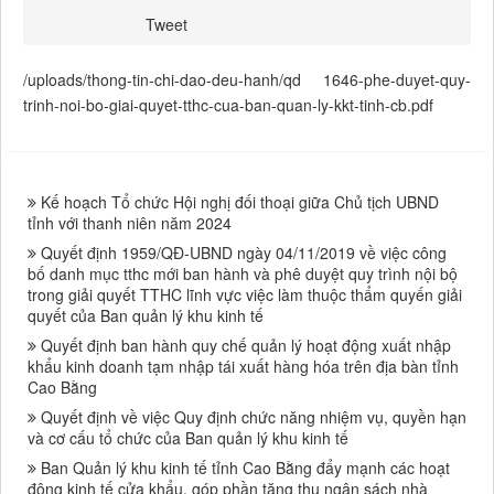
Tweet
/uploads/thong-tin-chi-dao-deu-hanh/qd 1646-phe-duyet-quy-
trinh-noi-bo-giai-quyet-tthc-cua-ban-quan-ly-kkt-tinh-cb.pdf
Kế hoạch Tổ chức Hội nghị đối thoại giữa Chủ tịch UBND
tỉnh với thanh niên năm 2024
Quyết định 1959/QĐ-UBND ngày 04/11/2019 về việc công
bố danh mục tthc mới ban hành và phê duyệt quy trình nội bộ
trong giải quyết TTHC lĩnh vực việc làm thuộc thẩm quyến giải
quyết của Ban quản lý khu kinh tế
Quyết định ban hành quy chế quản lý hoạt động xuất nhập
khẩu kinh doanh tạm nhập tái xuất hàng hóa trên địa bàn tỉnh
Cao Bằng
Quyết định về việc Quy định chức năng nhiệm vụ, quyền hạn
và cơ cấu tổ chức của Ban quản lý khu kinh tế
Ban Quản lý khu kinh tế tỉnh Cao Bằng đẩy mạnh các hoạt
động kinh tế cửa khẩu, góp phần tăng thu ngân sách nhà