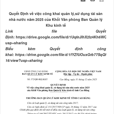
Quyết Định về việc công khai quản lý,sử dụng tài sản
nhà nước năm 2025 của Khối Văn phòng Ban Quản lý
Khu kinh tế
Link file Quyết
Định:
https://drive.google.com/file/d/1Uq6tJIhX2Iz4Kh6WQp
usp=sharing
Biểu kèm Quyết định công
khai:
https://drive.google.com/file/d/1fYZfUOuxGrb77SqQF7
16/view?usp=sharing