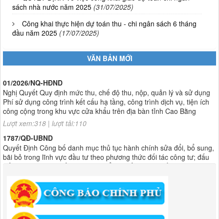
sách nhà nước năm 2025
(31/07/2025)
Công khai thực hiện dự toán thu - chi ngân sách 6 tháng
đầu năm 2025
(17/07/2025)
VĂN BẢN MỚI
01/2026/NQ-HĐND
Nghị Quyết Quy định mức thu, chế độ thu, nộp, quản lý và sử dụng
Phí sử dụng công trình kết cấu hạ tầng, công trình dịch vụ, tiện ích
công cộng trong khu vực cửa khẩu trên địa bàn tỉnh Cao Bằng
Lượt xem:318 | lượt tải:110
1787/QĐ-UBND
Quyết Định Công bố danh mục thủ tục hành chính sửa đổi, bổ sung,
bãi bỏ trong lĩnh vực đầu tư theo phương thức đối tác công tư; đấu
thầu lựa chọn nhà đầu tư thuộc thẩm quyền giải quyết của Sở Tài
chính, Ban Quản lý Khu kinh tế tỉnh, UBND cấp xã tỉnh CB
Lượt xem:306 | lượt tải:303
182/QĐ-BQLKKT
Quyết Định Công khai điều chỉnh, bổ sung Kế hoạch vốn đầu tư
công năm 2025