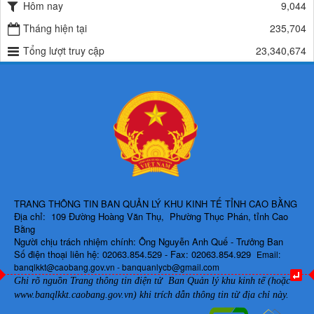
225/QĐ-BQLKKT
Hôm nay
9,044
QUYẾT ĐỊNH Về việc công bố công khai giao dự toán chi ngân sách
Tháng hiện tại
235,704
năm 2024
Lượt xem:603 | lượt tải:650
Tổng lượt truy cập
23,340,674
TRANG THÔNG TIN BAN QUẢN LÝ KHU KINH TẾ TỈNH CAO BẰNG
Địa chỉ: 109 Đường Hoàng Văn Thụ, Phường Thục Phán, tỉnh Cao
Bằng
Người chịu trách nhiệm chính: Ông Nguyễn Anh Quế - Trưởng Ban
Số điện thoại liên hệ: 02063.854.529 - Fax: 02063.854.929
Email:
banqlkkt@caobang.gov.vn - banquanlycb@gmail.com
Ghi rõ nguồn Trang thông tin điện tử Ban Quản lý khu kinh tế (hoặc
www.banqlkkt.caobang.gov.vn)
khi trích dẫn thông tin từ địa chỉ này.