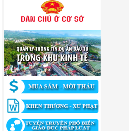
1787/QĐ-UBND
Quyết Định Công bố danh mục thủ tục hành chính sửa đổi, bổ sung,
bãi bỏ trong lĩnh vực đầu tư theo phương thức đối tác công tư; đấu
thầu lựa chọn nhà đầu tư thuộc thẩm quyền giải quyết của Sở Tài
chính, Ban Quản lý Khu kinh tế tỉnh, UBND cấp xã tỉnh CB
Lượt xem:306 | lượt tải:303
182/QĐ-BQLKKT
Quyết Định Công khai điều chỉnh, bổ sung Kế hoạch vốn đầu tư
công năm 2025
Lượt xem:458 | lượt tải:351
1174/QĐ-UBND
QUYẾT ĐỊNH Về việc công bố danh mục thủ tục HC được sửa đổi,bổ
sung và phê duyệt quy trình nội bộ giải quyết TTHC trong lĩnh vực
hoạt động xây dựng theo quy định phân quyền,phân cấp,phân định
thẩm quyền thuộc phạm vi giải quyết của Ban QLKKT
Lượt xem:437 | lượt tải:525
346/QĐ-UBND
QUYẾT ĐỊNH Về việc phê duyệt quy trình nội bộ giải quyết thủ tục
hành chính trong lĩnh vực khu công nghiệp, khu kinh tế thuộc thẩm
quyền giải quyết của Ban Quản lý Khu kinh tế tỉnh Cao Bằng