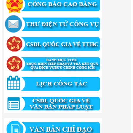
Lượt xem:458 | lượt tải:351
1174/QĐ-UBND
QUYẾT ĐỊNH Về việc công bố danh mục thủ tục HC được sửa đổi,bổ
sung và phê duyệt quy trình nội bộ giải quyết TTHC trong lĩnh vực
hoạt động xây dựng theo quy định phân quyền,phân cấp,phân định
thẩm quyền thuộc phạm vi giải quyết của Ban QLKKT
Lượt xem:437 | lượt tải:525
346/QĐ-UBND
QUYẾT ĐỊNH Về việc phê duyệt quy trình nội bộ giải quyết thủ tục
hành chính trong lĩnh vực khu công nghiệp, khu kinh tế thuộc thẩm
quyền giải quyết của Ban Quản lý Khu kinh tế tỉnh Cao Bằng
Lượt xem:515 | lượt tải:318
55/QĐ-BQLKKT
QUYẾT ĐỊNH Công khai điều chỉnh, bổ sung Kế hoạch vốn đầu tư
công năm 2025
Lượt xem:823 | lượt tải:422
294/QĐ-UBND
QUYẾT ĐỊNH Về việc phê duyệt quy trình nội bộ giải quyết thủ tục
hành chính trong lĩnh vực đầu tư tại Việt Nam thuộc thẩm quyền giải
quyết của Ban Quản lý Khu kinh tế tỉnh Cao Bằng