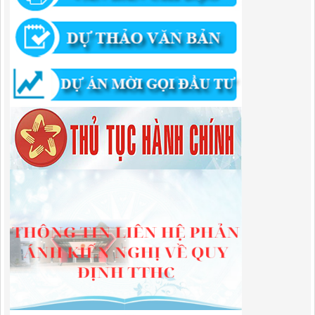
Lượt xem:674 | lượt tải:203
292/QĐ-UBND
Quyết định về việc công bố danh mục thủ tục hành chính mới ban
hành trong lĩnh vực khu công nghiệp, khu kinh tế thuộc thẩm quyền
giải quyết của Ban Quản lý Khu kinh tế tỉnh Cao Bằng
Lượt xem:518 | lượt tải:363
314/QĐ-BQLKKT
QUYẾT ĐỊNH Về việc công bố công khai thu hồi dự toán chi ngân
sách năm 2024
Lượt xem:489 | lượt tải:337
225/QĐ-BQLKKT
QUYẾT ĐỊNH Về việc công bố công khai giao dự toán chi ngân sách
năm 2024
Lượt xem:603 | lượt tải:650
01/2026/NQ-HĐND
Nghị Quyết Quy định mức thu, chế độ thu, nộp, quản lý và sử dụng
Phí sử dụng công trình kết cấu hạ tầng, công trình dịch vụ, tiện ích
công cộng trong khu vực cửa khẩu trên địa bàn tỉnh Cao Bằng
Lượt xem:318 | lượt tải:110