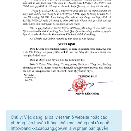
Chú ý: Việc đăng lại bài viết trên ở website hoặc các
phương tiện truyền thông khác mà không ghi rõ nguồn
http://banqlkkt.caobang.gov.vn là vi phạm bản quyền