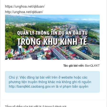
https://unghoa.net/qlduan/
http://unghoa.net/qlduan/
Tác giả bài viết:
BanQLKKT
Chú ý: Việc đăng lại bài viết trên ở website hoặc các
phương tiện truyền thông khác mà không ghi rõ nguồn
http://banqlkkt.caobang.gov.vn là vi phạm bản quyền
Tổng số điểm của bài viết là: 0 trong 0 đánh giá