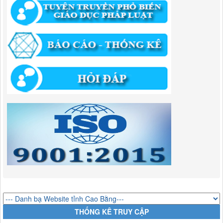
quyền giải quyết của Ban Quản lý Khu kinh tế tỉnh Cao Bằng
Lượt xem:515 | lượt tải:318
55/QĐ-BQLKKT
QUYẾT ĐỊNH Công khai điều chỉnh, bổ sung Kế hoạch vốn đầu tư
công năm 2025
Lượt xem:823 | lượt tải:422
294/QĐ-UBND
QUYẾT ĐỊNH Về việc phê duyệt quy trình nội bộ giải quyết thủ tục
hành chính trong lĩnh vực đầu tư tại Việt Nam thuộc thẩm quyền giải
quyết của Ban Quản lý Khu kinh tế tỉnh Cao Bằng
Lượt xem:674 | lượt tải:203
292/QĐ-UBND
Quyết định về việc công bố danh mục thủ tục hành chính mới ban
hành trong lĩnh vực khu công nghiệp, khu kinh tế thuộc thẩm quyền
giải quyết của Ban Quản lý Khu kinh tế tỉnh Cao Bằng
Lượt xem:518 | lượt tải:363
314/QĐ-BQLKKT
QUYẾT ĐỊNH Về việc công bố công khai thu hồi dự toán chi ngân
THỐNG KÊ TRUY CẬP
sách năm 2024