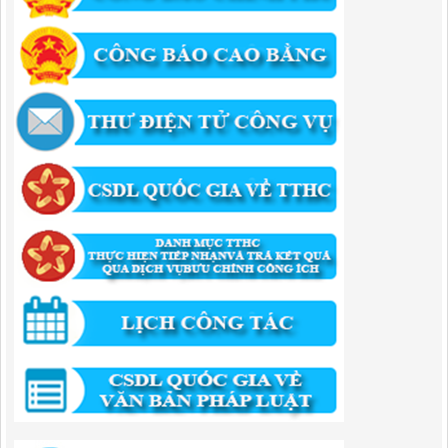
công năm 2025
Lượt xem:459 | lượt tải:351
1174/QĐ-UBND
QUYẾT ĐỊNH Về việc công bố danh mục thủ tục HC được sửa đổi,bổ
sung và phê duyệt quy trình nội bộ giải quyết TTHC trong lĩnh vực
hoạt động xây dựng theo quy định phân quyền,phân cấp,phân định
thẩm quyền thuộc phạm vi giải quyết của Ban QLKKT
Lượt xem:437 | lượt tải:525
346/QĐ-UBND
QUYẾT ĐỊNH Về việc phê duyệt quy trình nội bộ giải quyết thủ tục
hành chính trong lĩnh vực khu công nghiệp, khu kinh tế thuộc thẩm
quyền giải quyết của Ban Quản lý Khu kinh tế tỉnh Cao Bằng
Lượt xem:515 | lượt tải:318
55/QĐ-BQLKKT
QUYẾT ĐỊNH Công khai điều chỉnh, bổ sung Kế hoạch vốn đầu tư
công năm 2025
Lượt xem:823 | lượt tải:422
294/QĐ-UBND
QUYẾT ĐỊNH Về việc phê duyệt quy trình nội bộ giải quyết thủ tục
hành chính trong lĩnh vực đầu tư tại Việt Nam thuộc thẩm quyền giải