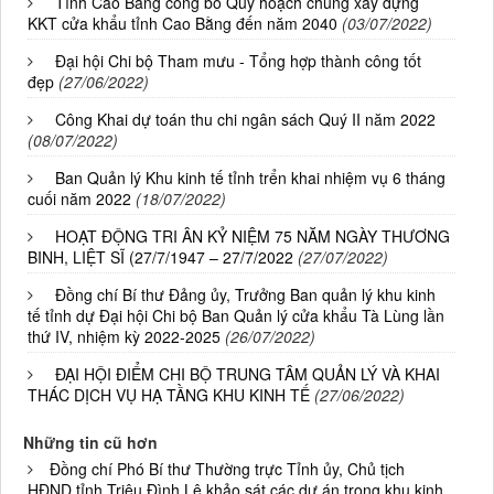
Tỉnh Cao Bằng công bố Quy hoạch chung xây dựng
KKT cửa khẩu tỉnh Cao Bằng đến năm 2040
(03/07/2022)
Đại hội Chi bộ Tham mưu - Tổng hợp thành công tốt
đẹp
(27/06/2022)
Công Khai dự toán thu chi ngân sách Quý II năm 2022
(08/07/2022)
Ban Quản lý Khu kinh tế tỉnh trển khai nhiệm vụ 6 tháng
cuối năm 2022
(18/07/2022)
HOẠT ĐỘNG TRI ÂN KỶ NIỆM 75 NĂM NGÀY THƯƠNG
BINH, LIỆT SĨ (27/7/1947 – 27/7/2022
(27/07/2022)
Đồng chí Bí thư Đảng ủy, Trưởng Ban quản lý khu kinh
tế tỉnh dự Đại hội Chi bộ Ban Quản lý cửa khẩu Tà Lùng lần
thứ IV, nhiệm kỳ 2022-2025
(26/07/2022)
ĐẠI HỘI ĐIỂM CHI BỘ TRUNG TÂM QUẢN LÝ VÀ KHAI
THÁC DỊCH VỤ HẠ TẦNG KHU KINH TẾ
(27/06/2022)
Những tin cũ hơn
Đồng chí Phó Bí thư Thường trực Tỉnh ủy, Chủ tịch
HĐND tỉnh Triệu Đình Lê khảo sát các dự án trong khu kinh