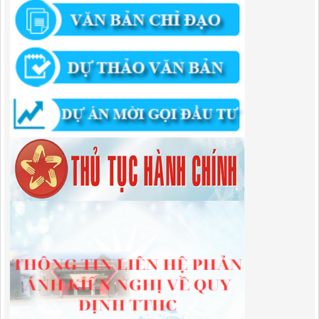
quyết của Ban Quản lý Khu kinh tế tỉnh Cao Bằng
Lượt xem:674 | lượt tải:203
292/QĐ-UBND
Quyết định về việc công bố danh mục thủ tục hành chính mới ban
hành trong lĩnh vực khu công nghiệp, khu kinh tế thuộc thẩm quyền
giải quyết của Ban Quản lý Khu kinh tế tỉnh Cao Bằng
Lượt xem:518 | lượt tải:363
314/QĐ-BQLKKT
QUYẾT ĐỊNH Về việc công bố công khai thu hồi dự toán chi ngân
sách năm 2024
Lượt xem:489 | lượt tải:337
225/QĐ-BQLKKT
QUYẾT ĐỊNH Về việc công bố công khai giao dự toán chi ngân sách
năm 2024
Lượt xem:603 | lượt tải:651
01/2026/NQ-HĐND
Nghị Quyết Quy định mức thu, chế độ thu, nộp, quản lý và sử dụng
Phí sử dụng công trình kết cấu hạ tầng, công trình dịch vụ, tiện ích
công cộng trong khu vực cửa khẩu trên địa bàn tỉnh Cao Bằng