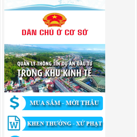
Lượt xem:320 | lượt tải:110
1787/QĐ-UBND
Quyết Định Công bố danh mục thủ tục hành chính sửa đổi, bổ sung,
bãi bỏ trong lĩnh vực đầu tư theo phương thức đối tác công tư; đấu
thầu lựa chọn nhà đầu tư thuộc thẩm quyền giải quyết của Sở Tài
chính, Ban Quản lý Khu kinh tế tỉnh, UBND cấp xã tỉnh CB
Lượt xem:306 | lượt tải:303
182/QĐ-BQLKKT
Quyết Định Công khai điều chỉnh, bổ sung Kế hoạch vốn đầu tư
công năm 2025
Lượt xem:459 | lượt tải:351
1174/QĐ-UBND
QUYẾT ĐỊNH Về việc công bố danh mục thủ tục HC được sửa đổi,bổ
sung và phê duyệt quy trình nội bộ giải quyết TTHC trong lĩnh vực
hoạt động xây dựng theo quy định phân quyền,phân cấp,phân định
thẩm quyền thuộc phạm vi giải quyết của Ban QLKKT
Lượt xem:437 | lượt tải:525
346/QĐ-UBND
QUYẾT ĐỊNH Về việc phê duyệt quy trình nội bộ giải quyết thủ tục
hành chính trong lĩnh vực khu công nghiệp, khu kinh tế thuộc thẩm