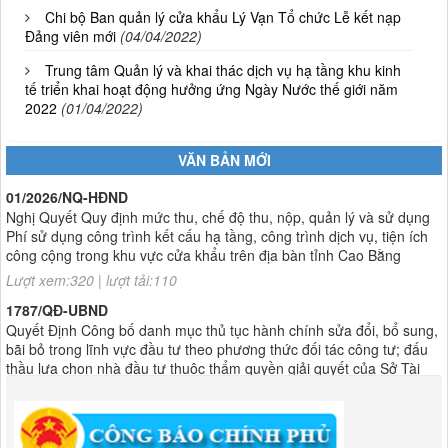
Chi bộ Ban quản lý cửa khẩu Lý Vạn Tổ chức Lễ kết nạp
Đảng viên mới
(04/04/2022)
Trung tâm Quản lý và khai thác dịch vụ hạ tầng khu kinh
tế triển khai hoạt động hưởng ứng Ngày Nước thế giới năm
2022
(01/04/2022)
VĂN BẢN MỚI
01/2026/NQ-HĐND
Nghị Quyết Quy định mức thu, chế độ thu, nộp, quản lý và sử dụng
Phí sử dụng công trình kết cấu hạ tầng, công trình dịch vụ, tiện ích
công cộng trong khu vực cửa khẩu trên địa bàn tỉnh Cao Bằng
Lượt xem:320 | lượt tải:110
1787/QĐ-UBND
Quyết Định Công bố danh mục thủ tục hành chính sửa đổi, bổ sung,
bãi bỏ trong lĩnh vực đầu tư theo phương thức đối tác công tư; đấu
thầu lựa chọn nhà đầu tư thuộc thẩm quyền giải quyết của Sở Tài
chính, Ban Quản lý Khu kinh tế tỉnh, UBND cấp xã tỉnh CB
Lượt xem:306 | lượt tải:303
182/QĐ-BQLKKT
Quyết Định Công khai điều chỉnh, bổ sung Kế hoạch vốn đầu tư