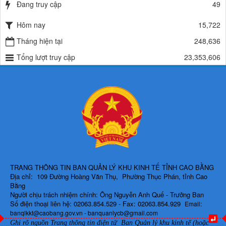
Lượt xem:489 | lượt tải:337
Đang truy cập
49
225/QĐ-BQLKKT
Hôm nay
15,722
QUYẾT ĐỊNH Về việc công bố công khai giao dự toán chi ngân sách
năm 2024
Tháng hiện tại
248,636
Lượt xem:603 | lượt tải:651
Tổng lượt truy cập
23,353,606
TRANG THÔNG TIN BAN QUẢN LÝ KHU KINH TẾ TỈNH CAO BẰNG
Địa chỉ: 109 Đường Hoàng Văn Thụ, Phường Thục Phán, tỉnh Cao
Bằng
Người chịu trách nhiệm chính: Ông Nguyễn Anh Quế - Trưởng Ban
Số điện thoại liên hệ: 02063.854.529 - Fax: 02063.854.929
Email:
banqlkkt@caobang.gov.vn - banquanlycb@gmail.com
Ghi rõ nguồn Trang thông tin điện tử Ban Quản lý khu kinh tế (hoặc