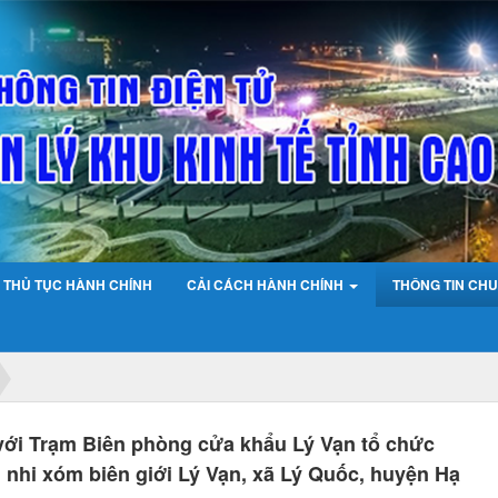
THỦ TỤC HÀNH CHÍNH
CẢI CÁCH HÀNH CHÍNH
THÔNG TIN CHU
với Trạm Biên phòng cửa khẩu Lý Vạn tổ chức
 nhi xóm biên giới Lý Vạn, xã Lý Quốc, huyện Hạ