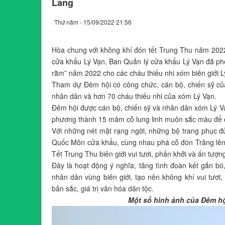
Lang
Thứ năm - 15/09/2022 21:56
Hòa chung với không khí đón tết Trung Thu năm 2022,
cửa khẩu Lý Vạn, Ban Quản lý cửa khẩu Lý Vạn đã ph
rằm” năm 2022 cho các cháu thiếu nhi xóm biên giới L
Tham dự Đêm hội có công chức, cán bộ, chiến sỹ củ
nhân dân và hơn 70 cháu thiếu nhi của xóm Lý Vạn.
Đêm hội được cán bộ, chiến sỹ và nhân dân xóm Lý Vạ
phương thành 15 mâm cỗ lung linh muôn sắc màu để c
Với những nét mặt rạng ngời, những bộ trang phục đ
Quốc Môn cửa khẩu, cùng nhau phá cỗ đón Trăng lên v
Tết Trung Thu biên giới vui tươi, phấn khởi và ấn tượn
Đây là hoạt động ý nghĩa, tăng tình đoàn kết gắn bó
nhân dân vùng biên giới, tạo nên không khí vui tươi
bản sắc, giá trị văn hóa dân tộc.
Một số hình ảnh của Đêm hộ