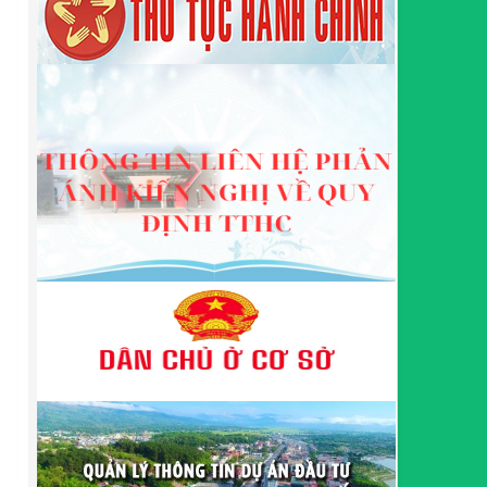
314/QĐ-BQLKKT
QUYẾT ĐỊNH Về việc công bố công khai thu hồi dự
toán chi ngân sách năm 2024
Lượt xem:485 | lượt tải:337
225/QĐ-BQLKKT
QUYẾT ĐỊNH Về việc công bố công khai giao dự
toán chi ngân sách năm 2024
Lượt xem:599 | lượt tải:650
01/2026/NQ-HĐND
Nghị Quyết Quy định mức thu, chế độ thu, nộp,
quản lý và sử dụng Phí sử dụng công trình kết cấu
hạ tầng, công trình dịch vụ, tiện ích công cộng trong
khu vực cửa khẩu trên địa bàn tỉnh Cao Bằng
Lượt xem:309 | lượt tải:108
1787/QĐ-UBND
Quyết Định Công bố danh mục thủ tục hành chính
sửa đổi, bổ sung, bãi bỏ trong lĩnh vực đầu tư theo
phương thức đối tác công tư; đấu thầu lựa chọn nhà
đầu tư thuộc thẩm quyền giải quyết của Sở Tài