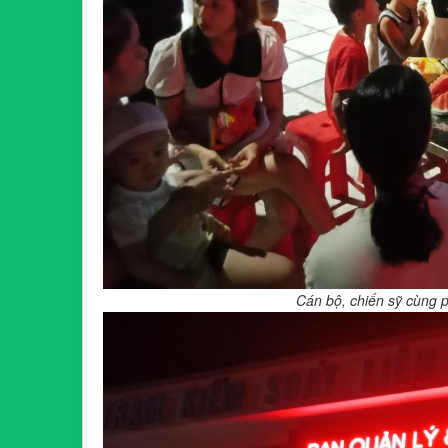
Cán bộ, chiến sỹ cùng ph