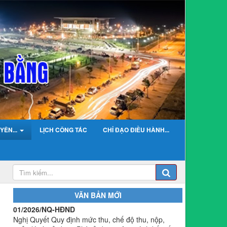
YÊN...
LỊCH CÔNG TÁC
CHỈ ĐẠO ĐIỀU HÀNH...
01/2026/NQ-HĐND
Nghị Quyết Quy định mức thu, chế độ thu, nộp,
quản lý và sử dụng Phí sử dụng công trình kết cấu
VĂN BẢN MỚI
hạ tầng, công trình dịch vụ, tiện ích công cộng trong
khu vực cửa khẩu trên địa bàn tỉnh Cao Bằng
Lượt xem:309 | lượt tải:108