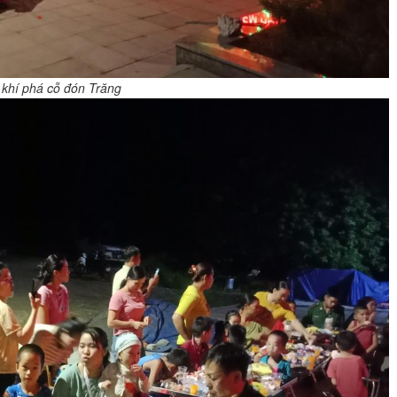
khí phá cỗ đón Trăng