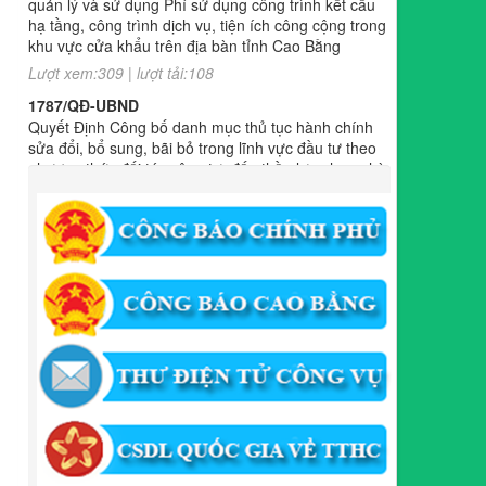
1787/QĐ-UBND
Quyết Định Công bố danh mục thủ tục hành chính
sửa đổi, bổ sung, bãi bỏ trong lĩnh vực đầu tư theo
phương thức đối tác công tư; đấu thầu lựa chọn nhà
đầu tư thuộc thẩm quyền giải quyết của Sở Tài
chính, Ban Quản lý Khu kinh tế tỉnh, UBND cấp xã
tỉnh CB
Lượt xem:301 | lượt tải:303
182/QĐ-BQLKKT
Quyết Định Công khai điều chỉnh, bổ sung Kế hoạch
vốn đầu tư công năm 2025
Lượt xem:453 | lượt tải:350
1174/QĐ-UBND
QUYẾT ĐỊNH Về việc công bố danh mục thủ tục HC
được sửa đổi,bổ sung và phê duyệt quy trình nội bộ
giải quyết TTHC trong lĩnh vực hoạt động xây dựng
theo quy định phân quyền,phân cấp,phân định thẩm
quyền thuộc phạm vi giải quyết của Ban QLKKT
Lượt xem:434 | lượt tải:523
346/QĐ-UBND