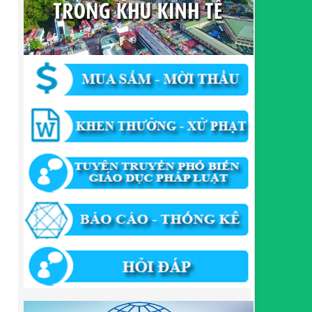
chính, Ban Quản lý Khu kinh tế tỉnh, UBND cấp xã
tỉnh CB
Lượt xem:301 | lượt tải:303
182/QĐ-BQLKKT
Quyết Định Công khai điều chỉnh, bổ sung Kế hoạch
vốn đầu tư công năm 2025
Lượt xem:453 | lượt tải:350
1174/QĐ-UBND
QUYẾT ĐỊNH Về việc công bố danh mục thủ tục HC
được sửa đổi,bổ sung và phê duyệt quy trình nội bộ
giải quyết TTHC trong lĩnh vực hoạt động xây dựng
theo quy định phân quyền,phân cấp,phân định thẩm
quyền thuộc phạm vi giải quyết của Ban QLKKT
Lượt xem:434 | lượt tải:523
346/QĐ-UBND
QUYẾT ĐỊNH Về việc phê duyệt quy trình nội bộ giải
quyết thủ tục hành chính trong lĩnh vực khu công
nghiệp, khu kinh tế thuộc thẩm quyền giải quyết của
Ban Quản lý Khu kinh tế tỉnh Cao Bằng
Lượt xem:510 | lượt tải:318