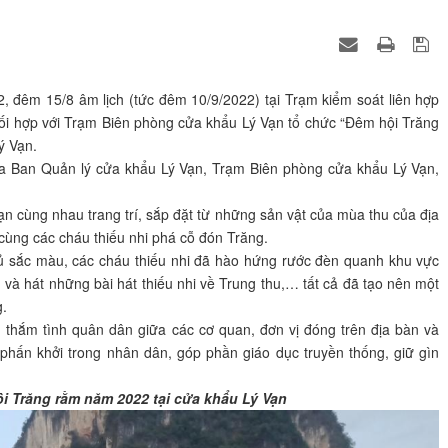
 đêm 15/8 âm lịch (tức đêm 10/9/2022) tại Trạm kiểm soát liên hợp
ối hợp với Trạm Biên phòng cửa khẩu Lý Vạn tổ chức “Đêm hội Trăng
ý Vạn.
a Ban Quản lý cửa khẩu Lý Vạn, Trạm Biên phòng cửa khẩu Lý Vạn,
n cùng nhau trang trí, sắp đặt từ những sản vật của mùa thu của địa
ùng các cháu thiếu nhi phá cỗ đón Trăng.
ủ sắc màu, các cháu thiếu nhi đã hào hứng rước đèn quanh khu vực
à hát những bài hát thiếu nhi về Trung thu,… tất cả đã tạo nên một
g.
, thắm tình quân dân giữa các cơ quan, đơn vị đóng trên địa bàn và
, phấn khởi trong nhân dân, góp phần giáo dục truyền thống, giữ gìn
i Trăng rằm năm 2022 tại cửa khẩu Lý Vạn