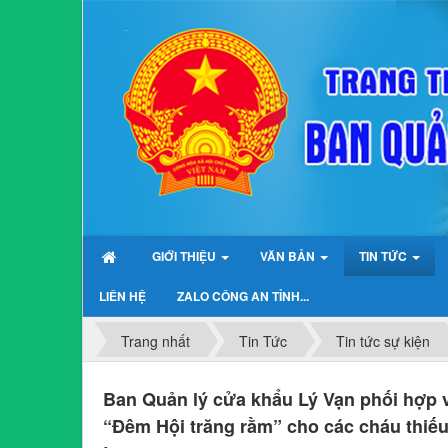
GIỚI THIỆU
VĂN BẢN
TIN TỨC
LIÊN HỆ
ZALO CÔNG AN TỈNH...
Trang nhất
Tin Tức
Tin tức sự kiện
Ban Quản lý cửa khẩu Lý Vạn phối hợp 
“Đêm Hội trăng rằm” cho các cháu thiếu