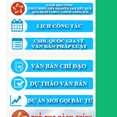
QUYẾT ĐỊNH Về việc phê duyệt quy trình nội bộ giải
quyết thủ tục hành chính trong lĩnh vực khu công
nghiệp, khu kinh tế thuộc thẩm quyền giải quyết của
Ban Quản lý Khu kinh tế tỉnh Cao Bằng
Lượt xem:510 | lượt tải:318
55/QĐ-BQLKKT
QUYẾT ĐỊNH Công khai điều chỉnh, bổ sung Kế
hoạch vốn đầu tư công năm 2025
Lượt xem:816 | lượt tải:420
294/QĐ-UBND
QUYẾT ĐỊNH Về việc phê duyệt quy trình nội bộ giải
quyết thủ tục hành chính trong lĩnh vực đầu tư tại
Việt Nam thuộc thẩm quyền giải quyết của Ban
Quản lý Khu kinh tế tỉnh Cao Bằng
Lượt xem:669 | lượt tải:203
292/QĐ-UBND
Quyết định về việc công bố danh mục thủ tục hành
chính mới ban hành trong lĩnh vực khu công nghiệp,
khu kinh tế thuộc thẩm quyền giải quyết của Ban
Quản lý Khu kinh tế tỉnh Cao Bằng
Lượt xem:508 | lượt tải:363