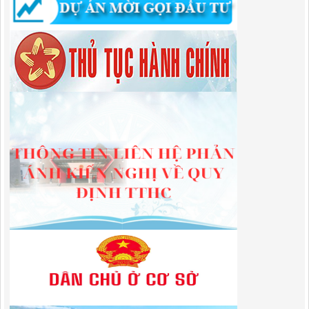
Lượt xem:519 | lượt tải:364
314/QĐ-BQLKKT
QUYẾT ĐỊNH Về việc công bố công khai thu hồi dự toán chi ngân
sách năm 2024
Lượt xem:491 | lượt tải:338
225/QĐ-BQLKKT
QUYẾT ĐỊNH Về việc công bố công khai giao dự toán chi ngân sách
năm 2024
Lượt xem:603 | lượt tải:651
01/2026/NQ-HĐND
Nghị Quyết Quy định mức thu, chế độ thu, nộp, quản lý và sử dụng
Phí sử dụng công trình kết cấu hạ tầng, công trình dịch vụ, tiện ích
công cộng trong khu vực cửa khẩu trên địa bàn tỉnh Cao Bằng
Lượt xem:321 | lượt tải:112
1787/QĐ-UBND
Quyết Định Công bố danh mục thủ tục hành chính sửa đổi, bổ sung,
bãi bỏ trong lĩnh vực đầu tư theo phương thức đối tác công tư; đấu
thầu lựa chọn nhà đầu tư thuộc thẩm quyền giải quyết của Sở Tài
chính, Ban Quản lý Khu kinh tế tỉnh, UBND cấp xã tỉnh CB