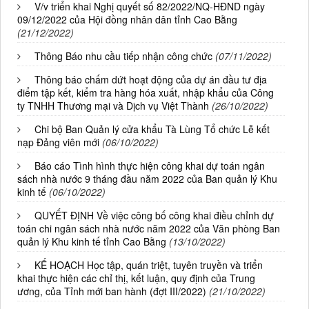
V/v triển khai Nghị quyết số 82/2022/NQ-HĐND ngày
09/12/2022 của Hội đồng nhân dân tỉnh Cao Bằng
(21/12/2022)
Thông Báo nhu cầu tiếp nhận công chức
(07/11/2022)
Thông báo chấm dứt hoạt động của dự án đầu tư địa
điểm tập kết, kiểm tra hàng hóa xuất, nhập khẩu của Công
ty TNHH Thương mại và Dịch vụ Việt Thành
(26/10/2022)
Chi bộ Ban Quản lý cửa khẩu Tà Lùng Tổ chức Lễ kết
nạp Đảng viên mới
(06/10/2022)
Báo cáo Tình hình thực hiện công khai dự toán ngân
sách nhà nước 9 tháng đầu năm 2022 của Ban quản lý Khu
kinh tế
(06/10/2022)
QUYẾT ĐỊNH Về việc công bố công khai điều chỉnh dự
toán chi ngân sách nhà nước năm 2022 của Văn phòng Ban
quản lý Khu kinh tế tỉnh Cao Bằng
(13/10/2022)
KẾ HOẠCH Học tập, quán triệt, tuyên truyền và triển
khai thực hiện các chỉ thị, kết luận, quy định của Trung
ương, của Tỉnh mới ban hành (đợt III/2022)
(21/10/2022)