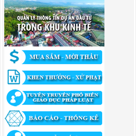
Lượt xem:307 | lượt tải:303
182/QĐ-BQLKKT
Quyết Định Công khai điều chỉnh, bổ sung Kế hoạch vốn đầu tư
công năm 2025
Lượt xem:459 | lượt tải:351
1174/QĐ-UBND
QUYẾT ĐỊNH Về việc công bố danh mục thủ tục HC được sửa đổi,bổ
sung và phê duyệt quy trình nội bộ giải quyết TTHC trong lĩnh vực
hoạt động xây dựng theo quy định phân quyền,phân cấp,phân định
thẩm quyền thuộc phạm vi giải quyết của Ban QLKKT
Lượt xem:437 | lượt tải:525
346/QĐ-UBND
QUYẾT ĐỊNH Về việc phê duyệt quy trình nội bộ giải quyết thủ tục
hành chính trong lĩnh vực khu công nghiệp, khu kinh tế thuộc thẩm
quyền giải quyết của Ban Quản lý Khu kinh tế tỉnh Cao Bằng
Lượt xem:515 | lượt tải:318
55/QĐ-BQLKKT
QUYẾT ĐỊNH Công khai điều chỉnh, bổ sung Kế hoạch vốn đầu tư
công năm 2025
Lượt xem:825 | lượt tải:422