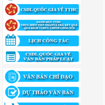
Lượt xem:437 | lượt tải:525
346/QĐ-UBND
QUYẾT ĐỊNH Về việc phê duyệt quy trình nội bộ giải quyết thủ tục
hành chính trong lĩnh vực khu công nghiệp, khu kinh tế thuộc thẩm
quyền giải quyết của Ban Quản lý Khu kinh tế tỉnh Cao Bằng
Lượt xem:515 | lượt tải:318
55/QĐ-BQLKKT
QUYẾT ĐỊNH Công khai điều chỉnh, bổ sung Kế hoạch vốn đầu tư
công năm 2025
Lượt xem:825 | lượt tải:422
294/QĐ-UBND
QUYẾT ĐỊNH Về việc phê duyệt quy trình nội bộ giải quyết thủ tục
hành chính trong lĩnh vực đầu tư tại Việt Nam thuộc thẩm quyền giải
quyết của Ban Quản lý Khu kinh tế tỉnh Cao Bằng
Lượt xem:674 | lượt tải:203
292/QĐ-UBND
Quyết định về việc công bố danh mục thủ tục hành chính mới ban
hành trong lĩnh vực khu công nghiệp, khu kinh tế thuộc thẩm quyền
giải quyết của Ban Quản lý Khu kinh tế tỉnh Cao Bằng