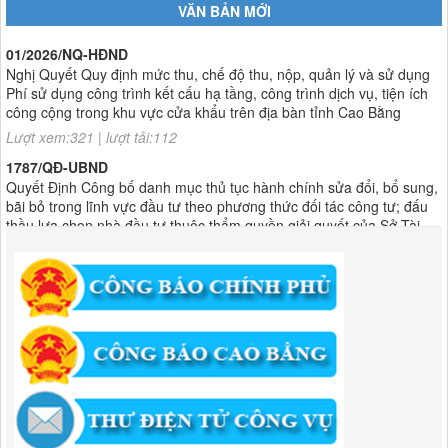
VĂN BẢN MỚI
01/2026/NQ-HĐND
Nghị Quyết Quy định mức thu, chế độ thu, nộp, quản lý và sử dụng
Phí sử dụng công trình kết cấu hạ tầng, công trình dịch vụ, tiện ích
công cộng trong khu vực cửa khẩu trên địa bàn tỉnh Cao Bằng
Lượt xem:321 | lượt tải:112
1787/QĐ-UBND
Quyết Định Công bố danh mục thủ tục hành chính sửa đổi, bổ sung,
bãi bỏ trong lĩnh vực đầu tư theo phương thức đối tác công tư; đấu
thầu lựa chọn nhà đầu tư thuộc thẩm quyền giải quyết của Sở Tài
chính, Ban Quản lý Khu kinh tế tỉnh, UBND cấp xã tỉnh CB
Lượt xem:307 | lượt tải:303
182/QĐ-BQLKKT
Quyết Định Công khai điều chỉnh, bổ sung Kế hoạch vốn đầu tư
công năm 2025
Lượt xem:459 | lượt tải:351
1174/QĐ-UBND
QUYẾT ĐỊNH Về việc công bố danh mục thủ tục HC được sửa đổi,bổ
sung và phê duyệt quy trình nội bộ giải quyết TTHC trong lĩnh vực
hoạt động xây dựng theo quy định phân quyền,phân cấp,phân định
thẩm quyền thuộc phạm vi giải quyết của Ban QLKKT