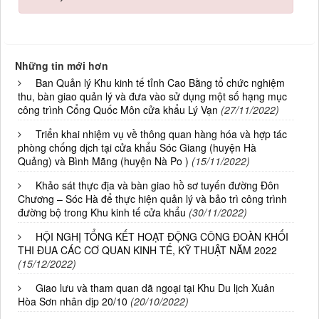
Những tin mới hơn
Ban Quản lý Khu kinh tế tỉnh Cao Bằng tổ chức nghiệm
thu, bàn giao quản lý và đưa vào sử dụng một số hạng mục
công trình Cổng Quốc Môn cửa khẩu Lý Vạn
(27/11/2022)
Triển khai nhiệm vụ về thông quan hàng hóa và hợp tác
phòng chống dịch tại cửa khẩu Sóc Giang (huyện Hà
Quảng) và Bình Mãng (huyện Nà Po )
(15/11/2022)
Khảo sát thực địa và bàn giao hồ sơ tuyến đường Đôn
Chương – Sóc Hà để thực hiện quản lý và bảo trì công trình
đường bộ trong Khu kinh tế cửa khẩu
(30/11/2022)
HỘI NGHỊ TỔNG KẾT HOẠT ĐỘNG CÔNG ĐOÀN KHỐI
THI ĐUA CÁC CƠ QUAN KINH TẾ, KỸ THUẬT NĂM 2022
(15/12/2022)
Giao lưu và tham quan dã ngoại tại Khu Du lịch Xuân
Hòa Sơn nhân dịp 20/10
(20/10/2022)