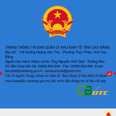
TRANG THÔNG TIN BAN QUẢN LÝ KHU KINH TẾ TỈNH CAO BẰNG
Địa chỉ: 109 Đường Hoàng Văn Thụ, Phường Thục Phán, tỉnh Cao
Bằng
Người chịu trách nhiệm chính: Ông Nguyễn Anh Quế - Trưởng Ban
Số điện thoại liên hệ: 02063.854.529 - Fax: 02063.854.929
Email:
banqlkkt@caobang.gov.vn - banquanlycb@gmail.com
Ghi rõ nguồn Trang thông tin điện tử Ban Quản lý khu kinh tế (hoặc
www.banqlkkt.caobang.gov.vn)
khi trích dẫn thông tin từ địa chỉ này.