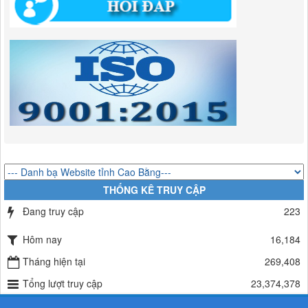
294/QĐ-UBND
QUYẾT ĐỊNH Về việc phê duyệt quy trình nội bộ giải quyết thủ tục
hành chính trong lĩnh vực đầu tư tại Việt Nam thuộc thẩm quyền giải
quyết của Ban Quản lý Khu kinh tế tỉnh Cao Bằng
Lượt xem:674 | lượt tải:203
292/QĐ-UBND
Quyết định về việc công bố danh mục thủ tục hành chính mới ban
hành trong lĩnh vực khu công nghiệp, khu kinh tế thuộc thẩm quyền
giải quyết của Ban Quản lý Khu kinh tế tỉnh Cao Bằng
Lượt xem:519 | lượt tải:364
314/QĐ-BQLKKT
QUYẾT ĐỊNH Về việc công bố công khai thu hồi dự toán chi ngân
THỐNG KÊ TRUY CẬP
sách năm 2024
Đang truy cập
223
Lượt xem:491 | lượt tải:338
225/QĐ-BQLKKT
Hôm nay
16,184
QUYẾT ĐỊNH Về việc công bố công khai giao dự toán chi ngân sách
năm 2024
Tháng hiện tại
269,408
Lượt xem:603 | lượt tải:651
Tổng lượt truy cập
23,374,378