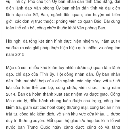
vụ Tỉnh ủy, Phó chủ tịch Ủy ban nhân dân tỉnh Cao Bằng, đại
diện lãnh đạo Văn phòng Ủy ban nhân dân tỉnh và đại diện
lãnh đạo các Sở, Ban, ngành liên quan; các huyện có biên
giới; các đơn vị trực thuộc; phóng viên cơ quan Báo, Đài cùng
toàn thể cán bộ, công chức thuộc khối Văn phòng Ban.
Hội nghị đã tổng kết tình hình thực hiện nhiệm vụ năm 2014
và đưa ra các giải pháp thực hiện hiệu quả nhiệm vụ công tác
năm 2015.
Mặc dù còn nhiều khó khăn tuy nhiên được sự quan tâm lãnh
đạo, chỉ đạo của Tỉnh ủy, Hội đồng nhân dân, Ủy ban nhân
dân tỉnh, sự phối hợp của các ngành, các cấp cùng với sự nỗ
lực của toàn thể cán bộ, công chức, viên chức, trong năm
2014, Ban đã hoàn thành xuất sắc nhiệm vụ được giao. Công
tác quản lý, điều hành chung luôn được chú trọng, công tác
kiểm tra, giám sát các hoạt động thương mại, công tác an ninh
trật tự, công tác kiểm dịch, vệ sinh khu vực cửa khẩu,… được
duy trì thường xuyên. Mối quan hệ giao lưu hợp tác kinh tế với
nước bạn Trung Quốc ngày càng được củng cố và tăng