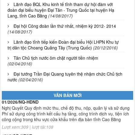
Lãnh đạo BQL Khu kinh tế tỉnh tham dự hội đàm với
đoàn đại biểu huyện Đại Tân - Trung Quốc tại huyện Hạ
Lang, tỉnh Cao Bằng
(14/08/2017)
Đại hội Công đoàn lần thứ nhất, nhiệm kỳ 2012- 2014
(14/08/2017)
Lãnh đạo tỉnh tiếp kiến Đoàn đại biểu Hội LHPN Khu tự
trị dân tộc Choang Quảng Tây (Trung Quốc)
(20/12/2016)
Tân Chủ tịch nước ôm chặt người tiền nhiệm
(02/04/2016)
Đại tướng Trần Đại Quang tuyên thệ nhậm chức Chủ tịch
nước
(02/04/2016)
01/2026/NQ-HĐND
Nghị Quyết Quy định mức thu, chế độ thu, nộp, quản lý và sử dụng
VĂN BẢN MỚI
Phí sử dụng công trình kết cấu hạ tầng, công trình dịch vụ, tiện ích
công cộng trong khu vực cửa khẩu trên địa bàn tỉnh Cao Bằng
Lượt xem:309 | lượt tải:108
1787/QĐ-UBND
Quyết Định Công bố danh mục thủ tục hành chính sửa đổi, bổ sung,
bãi bỏ trong lĩnh vực đầu tư theo phương thức đối tác công tư; đấu