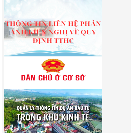
Lượt xem:600 | lượt tải:650
01/2026/NQ-HĐND
Nghị Quyết Quy định mức thu, chế độ thu, nộp, quản lý và sử dụng
Phí sử dụng công trình kết cấu hạ tầng, công trình dịch vụ, tiện ích
công cộng trong khu vực cửa khẩu trên địa bàn tỉnh Cao Bằng
Lượt xem:309 | lượt tải:108
1787/QĐ-UBND
Quyết Định Công bố danh mục thủ tục hành chính sửa đổi, bổ sung,
bãi bỏ trong lĩnh vực đầu tư theo phương thức đối tác công tư; đấu
thầu lựa chọn nhà đầu tư thuộc thẩm quyền giải quyết của Sở Tài
chính, Ban Quản lý Khu kinh tế tỉnh, UBND cấp xã tỉnh CB
Lượt xem:301 | lượt tải:303
182/QĐ-BQLKKT
Quyết Định Công khai điều chỉnh, bổ sung Kế hoạch vốn đầu tư
công năm 2025
Lượt xem:453 | lượt tải:350
1174/QĐ-UBND
QUYẾT ĐỊNH Về việc công bố danh mục thủ tục HC được sửa đổi,bổ
sung và phê duyệt quy trình nội bộ giải quyết TTHC trong lĩnh vực
hoạt động xây dựng theo quy định phân quyền,phân cấp,phân định