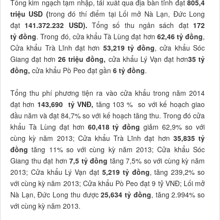
Tổng kim ngạch tạm nhập, tái xuất qua địa bàn tỉnh đạt
805,4
triệu USD (
trong đó thí điểm tại Lối mở Nà Lạn, Đức Long
đạt
141.372.232 USD).
Tổng số thu ngân sách đạt
172
tỷ
đồng
. Trong đó, cửa khẩu Tà Lùng đạt hơn
62,46 tỷ đồng
,
Cửa khẩu Trà Lĩnh đạt hơn
53,219 tỷ đồng
, cửa khẩu Sóc
Giang đạt hơn
26 triệu đồng
,
cửa khẩu Lý Vạn đạt hơn
35 tỷ
đồng
,
cửa khẩu Pò Peo đạt gần
6 tỷ đồng
.
Tổng thu phí phương tiện ra vào cửa khẩu trong năm 2014
đạt hơn
143,690 tỷ
VNĐ
,
tăng 103 % so với kế hoạch giao
đầu năm và đạt 84,7% so với kế hoạch tăng thu. Trong đó cửa
khẩu Tà Lùng đạt hơn
60,418 tỷ đồng
giảm 62,9% so với
cùng kỳ năm 2013; Cửa khẩu Trà Lĩnh đạt hơn
35,835 tỷ
đồng
tăng 11% so với cùng kỳ năm 2013; Cửa khẩu Sóc
Giang thu đạt hơn
7,5 tỷ
đồng
tăng 7,5% so với cùng kỳ năm
2013; Cửa khẩu Lý Vạn đạt
5,219 tỷ đồng
, tăng 239,2% so
với cùng kỳ năm 2013; Cửa khẩu Pò Peo đạt 9 tỷ VNĐ; Lối mở
Nà Lạn, Đức Long thu được
25,634 tỷ đồng
, tăng 2.994% so
với cùng kỳ năm 2013.