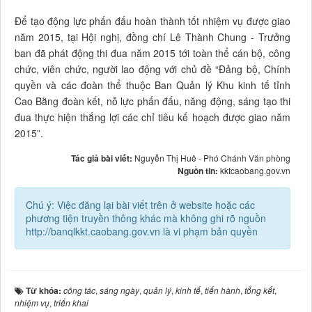
Để tạo động lực phấn đấu hoàn thành tốt nhiệm vụ được giao
năm 2015, tại Hội nghị, đồng chí Lê Thành Chung - Trưởng
ban đã phát động thi đua năm 2015 tới toàn thể cán bộ, công
chức, viên chức, người lao động với chủ đề “Đảng bộ, Chính
quyền và các đoàn thể thuộc Ban Quản lý Khu kinh tế tỉnh
Cao Bằng đoàn kết, nỗ lực phấn đấu, năng động, sáng tạo thi
đua thực hiện thắng lợi các chỉ tiêu kế hoạch được giao năm
2015”.
Tác giả bài viết:
Nguyễn Thị Huê - Phó Chánh Văn phòng
Nguồn tin:
kktcaobang.gov.vn
Chú ý: Việc đăng lại bài viết trên ở website hoặc các
phương tiện truyền thông khác mà không ghi rõ nguồn
http://banqlkkt.caobang.gov.vn là vi phạm bản quyền
Từ khóa:
công tác
,
sáng ngày
,
quản lý
,
kinh tế
,
tiến hành
,
tổng kết
,
nhiệm vụ
,
triển khai