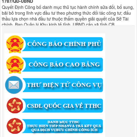
thầu lựa chọn nhà đầu tư thuộc thẩm quyền giải quyết của Sở Tài
chính, Ban Quản lý Khu kinh tế tỉnh, UBND cấp xã tỉnh CB
Lượt xem:301 | lượt tải:303
182/QĐ-BQLKKT
Quyết Định Công khai điều chỉnh, bổ sung Kế hoạch vốn đầu tư
công năm 2025
Lượt xem:453 | lượt tải:350
1174/QĐ-UBND
QUYẾT ĐỊNH Về việc công bố danh mục thủ tục HC được sửa đổi,bổ
sung và phê duyệt quy trình nội bộ giải quyết TTHC trong lĩnh vực
hoạt động xây dựng theo quy định phân quyền,phân cấp,phân định
thẩm quyền thuộc phạm vi giải quyết của Ban QLKKT
Lượt xem:434 | lượt tải:524
346/QĐ-UBND
QUYẾT ĐỊNH Về việc phê duyệt quy trình nội bộ giải quyết thủ tục
hành chính trong lĩnh vực khu công nghiệp, khu kinh tế thuộc thẩm
quyền giải quyết của Ban Quản lý Khu kinh tế tỉnh Cao Bằng
Lượt xem:511 | lượt tải:318
55/QĐ-BQLKKT
QUYẾT ĐỊNH Công khai điều chỉnh, bổ sung Kế hoạch vốn đầu tư