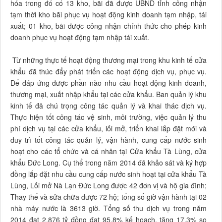
hóa trong đó có 13 kho, bãi đã được UBND tỉnh công nhận
tạm thời kho bãi phục vụ hoạt động kinh doanh tạm nhập, tái
xuất; 01 kho, bãi được công nhận chính thức cho phép kinh
doanh phục vụ hoạt động tạm nhập tái xuất.
Từ những thực tế hoạt động thương mại trong khu kinh tế cửa
khẩu đã thúc đẩy phát triển các hoạt động dịch vụ, phục vụ.
Để đáp ứng được phần nào nhu cầu hoạt động kinh doanh,
thương mại, xuất nhập khẩu tại các cửa khẩu. Ban quản lý khu
kinh tế đã chú trọng công tác quản lý và khai thác dịch vụ.
Thực hiện tốt công tác vệ sinh, môi trường, việc quản lý thu
phí dịch vụ tại các cửa khẩu, lối mở, triển khai lắp đặt mới và
duy trì tốt công tác quản lý, vận hành, cung cấp nước sinh
hoạt cho các tổ chức và cá nhân tại Cửa khẩu Tà Lùng, cửa
khẩu Đức Long. Cụ thể trong năm 2014 đã khảo sát và ký hợp
đồng lắp đặt nhu cầu cung cấp nước sinh hoạt tại cửa khẩu Tà
Lùng, Lối mở Nà Lạn Đức Long được 42 đơn vị và hộ gia đình;
Thay thế và sửa chữa được 72 hộ; tổng số giờ vận hành tại 02
nhà máy nước là 3613 giờ. Tổng số thu dịch vụ trong năm
2014 đạt 2,876 tỷ đồng đạt 95,8% kế hoạch, tăng 17,3% so