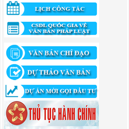
công năm 2025
Lượt xem:817 | lượt tải:420
294/QĐ-UBND
QUYẾT ĐỊNH Về việc phê duyệt quy trình nội bộ giải quyết thủ tục
hành chính trong lĩnh vực đầu tư tại Việt Nam thuộc thẩm quyền giải
quyết của Ban Quản lý Khu kinh tế tỉnh Cao Bằng
Lượt xem:670 | lượt tải:203
292/QĐ-UBND
Quyết định về việc công bố danh mục thủ tục hành chính mới ban
hành trong lĩnh vực khu công nghiệp, khu kinh tế thuộc thẩm quyền
giải quyết của Ban Quản lý Khu kinh tế tỉnh Cao Bằng
Lượt xem:509 | lượt tải:363
314/QĐ-BQLKKT
QUYẾT ĐỊNH Về việc công bố công khai thu hồi dự toán chi ngân
sách năm 2024
Lượt xem:486 | lượt tải:337
225/QĐ-BQLKKT
QUYẾT ĐỊNH Về việc công bố công khai giao dự toán chi ngân sách
năm 2024