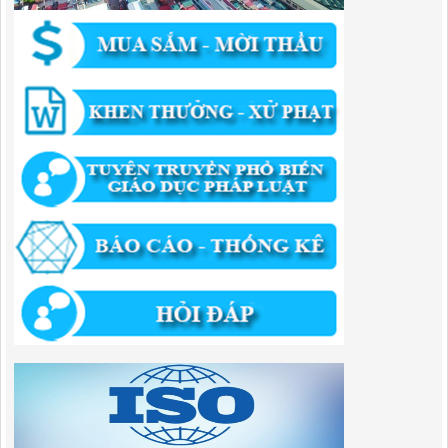
thẩm quyền thuộc phạm vi giải quyết của Ban QLKKT
Lượt xem:434 | lượt tải:524
346/QĐ-UBND
QUYẾT ĐỊNH Về việc phê duyệt quy trình nội bộ giải quyết thủ tục
hành chính trong lĩnh vực khu công nghiệp, khu kinh tế thuộc thẩm
quyền giải quyết của Ban Quản lý Khu kinh tế tỉnh Cao Bằng
Lượt xem:511 | lượt tải:318
55/QĐ-BQLKKT
QUYẾT ĐỊNH Công khai điều chỉnh, bổ sung Kế hoạch vốn đầu tư
công năm 2025
Lượt xem:817 | lượt tải:420
294/QĐ-UBND
QUYẾT ĐỊNH Về việc phê duyệt quy trình nội bộ giải quyết thủ tục
hành chính trong lĩnh vực đầu tư tại Việt Nam thuộc thẩm quyền giải
quyết của Ban Quản lý Khu kinh tế tỉnh Cao Bằng
Lượt xem:670 | lượt tải:203
292/QĐ-UBND
Quyết định về việc công bố danh mục thủ tục hành chính mới ban
hành trong lĩnh vực khu công nghiệp, khu kinh tế thuộc thẩm quyền