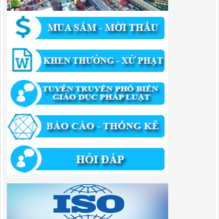
QUYẾT ĐỊNH Về việc công bố danh mục thủ tục HC được sửa đổi,bổ
sung và phê duyệt quy trình nội bộ giải quyết TTHC trong lĩnh vực
hoạt động xây dựng theo quy định phân quyền,phân cấp,phân định
thẩm quyền thuộc phạm vi giải quyết của Ban QLKKT
Lượt xem:436 | lượt tải:524
346/QĐ-UBND
QUYẾT ĐỊNH Về việc phê duyệt quy trình nội bộ giải quyết thủ tục
hành chính trong lĩnh vực khu công nghiệp, khu kinh tế thuộc thẩm
quyền giải quyết của Ban Quản lý Khu kinh tế tỉnh Cao Bằng
Lượt xem:514 | lượt tải:318
55/QĐ-BQLKKT
QUYẾT ĐỊNH Công khai điều chỉnh, bổ sung Kế hoạch vốn đầu tư
công năm 2025
Lượt xem:821 | lượt tải:421
294/QĐ-UBND
QUYẾT ĐỊNH Về việc phê duyệt quy trình nội bộ giải quyết thủ tục
hành chính trong lĩnh vực đầu tư tại Việt Nam thuộc thẩm quyền giải
quyết của Ban Quản lý Khu kinh tế tỉnh Cao Bằng
Lượt xem:672 | lượt tải:203
292/QĐ-UBND