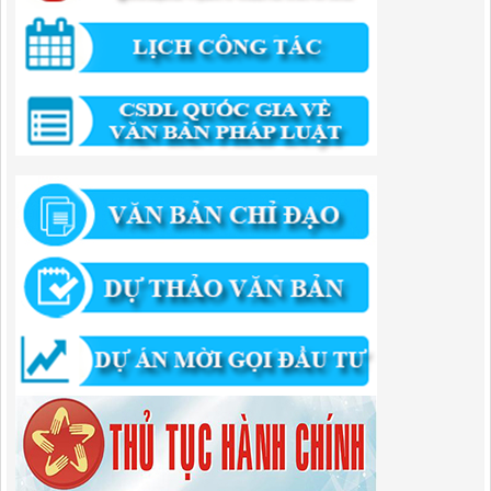
55/QĐ-BQLKKT
QUYẾT ĐỊNH Công khai điều chỉnh, bổ sung Kế hoạch vốn đầu tư
công năm 2025
Lượt xem:821 | lượt tải:421
294/QĐ-UBND
QUYẾT ĐỊNH Về việc phê duyệt quy trình nội bộ giải quyết thủ tục
hành chính trong lĩnh vực đầu tư tại Việt Nam thuộc thẩm quyền giải
quyết của Ban Quản lý Khu kinh tế tỉnh Cao Bằng
Lượt xem:672 | lượt tải:203
292/QĐ-UBND
Quyết định về việc công bố danh mục thủ tục hành chính mới ban
hành trong lĩnh vực khu công nghiệp, khu kinh tế thuộc thẩm quyền
giải quyết của Ban Quản lý Khu kinh tế tỉnh Cao Bằng
Lượt xem:516 | lượt tải:363
314/QĐ-BQLKKT
QUYẾT ĐỊNH Về việc công bố công khai thu hồi dự toán chi ngân
sách năm 2024
Lượt xem:488 | lượt tải:337
225/QĐ-BQLKKT