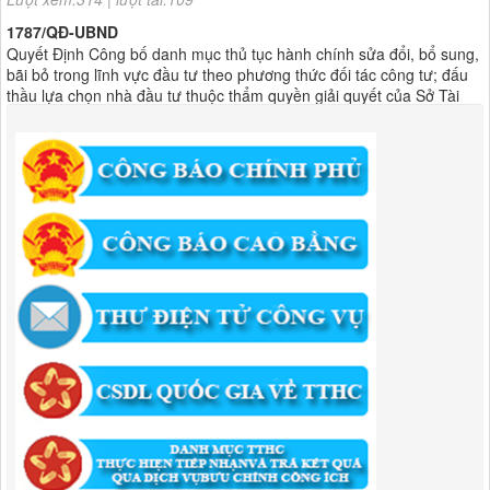
1787/QĐ-UBND
Quyết Định Công bố danh mục thủ tục hành chính sửa đổi, bổ sung,
bãi bỏ trong lĩnh vực đầu tư theo phương thức đối tác công tư; đấu
thầu lựa chọn nhà đầu tư thuộc thẩm quyền giải quyết của Sở Tài
chính, Ban Quản lý Khu kinh tế tỉnh, UBND cấp xã tỉnh CB
Lượt xem:303 | lượt tải:303
182/QĐ-BQLKKT
Quyết Định Công khai điều chỉnh, bổ sung Kế hoạch vốn đầu tư
công năm 2025
Lượt xem:457 | lượt tải:351
1174/QĐ-UBND
QUYẾT ĐỊNH Về việc công bố danh mục thủ tục HC được sửa đổi,bổ
sung và phê duyệt quy trình nội bộ giải quyết TTHC trong lĩnh vực
hoạt động xây dựng theo quy định phân quyền,phân cấp,phân định
thẩm quyền thuộc phạm vi giải quyết của Ban QLKKT
Lượt xem:436 | lượt tải:524
346/QĐ-UBND
QUYẾT ĐỊNH Về việc phê duyệt quy trình nội bộ giải quyết thủ tục
hành chính trong lĩnh vực khu công nghiệp, khu kinh tế thuộc thẩm
quyền giải quyết của Ban Quản lý Khu kinh tế tỉnh Cao Bằng
Lượt xem:514 | lượt tải:318