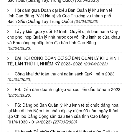
Bách Sắc (Quảng Tây, Trung Quốc)
(03/04/2023)
Hội đàm giữa Đoàn đại biểu Ban Quản lý khu kinh tế
tỉnh Cao Bằng (Việt Nam) và Cục Thương vụ thành phố
Bách Sắc (Quảng Tây Trung Quốc)
(04/04/2023)
Lấy ý kiến góp ý đối Tờ trình, Quyết định ban hành Quy
chế phối hợp Quản lý nhà nước đối với Khu kinh tế cửa khẩu
và Khu công nghiệp trên địa bàn tỉnh Cao Bằng
(06/04/2023)
ĐẠI HỘI CÔNG ĐOÀN CƠ SỞ BAN QUẢN LÝ KHU KINH
TẾ, LẦN THỨ III, NHIỆM KỲ 2023- 2028
(20/04/2023)
Công khai dự toán thu chi ngân sách Quý I năm 2023
(04/04/2023)
PS: Diễn đàn doanh nghiệp và xúc tiến đầu tư năm 2023
(29/03/2023)
PS: Đảng bộ Ban Quản lý Khu kinh tế tổ chức dâng hoa
tại khu di tích Nặm Lìn nhân dịp kỷ niệm 93 năm ngày thành
lập Chi bộ Đảng Cộng sản đầu tiên của tỉnh Cao Bằng
(01/4/1930 - 01/4/2023)
(27/03/2023)
Kế hoạch Tổ chức Chương trình đối thoại giữa Chủ tịch