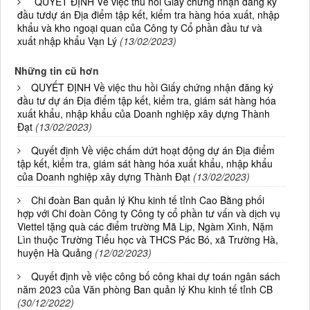
QUYẾT ĐỊNH Về việc thu hồi Giấy chứng nhận đăng ký
đầu tưdự án Địa điểm tập kết, kiểm tra hàng hóa xuất, nhập
khẩu và kho ngoại quan của Công ty Cổ phần đầu tư và
xuất nhập khẩu Vạn Lý
(13/02/2023)
Những tin cũ hơn
QUYẾT ĐỊNH Về việc thu hồi Giấy chứng nhận đăng ký
đầu tư dự án Địa điểm tập kết, kiểm tra, giám sát hàng hóa
xuất khẩu, nhập khẩu của Doanh nghiệp xây dựng Thành
Đạt
(13/02/2023)
Quyết định Về việc chấm dứt hoạt động dự án Địa điểm
tập kết, kiểm tra, giám sát hàng hóa xuất khẩu, nhập khẩu
của Doanh nghiệp xây dựng Thành Đạt
(13/02/2023)
Chi đoàn Ban quản lý Khu kinh tế tỉnh Cao Bằng phối
hợp với Chi đoàn Công ty Công ty cổ phần tư vấn và dịch vụ
Viettel tặng quà các điểm trường Mã Lịp, Ngàm Xình, Nặm
Lìn thuộc Trường Tiểu học và THCS Pác Bó, xã Trường Hà,
huyện Hà Quảng
(12/02/2023)
Quyết định về việc công bố công khai dự toán ngân sách
năm 2023 của Văn phòng Ban quản lý Khu kinh tế tỉnh CB
(30/12/2022)