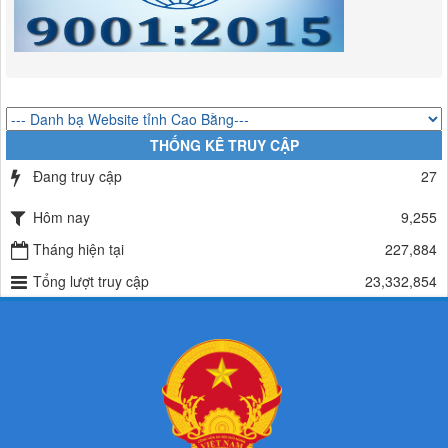
Quyết định về việc công bố danh mục thủ tục hành chính mới ban
hành trong lĩnh vực khu công nghiệp, khu kinh tế thuộc thẩm quyền
giải quyết của Ban Quản lý Khu kinh tế tỉnh Cao Bằng
Lượt xem:516 | lượt tải:363
314/QĐ-BQLKKT
QUYẾT ĐỊNH Về việc công bố công khai thu hồi dự toán chi ngân
sách năm 2024
THỐNG KÊ TRUY CẬP
Lượt xem:488 | lượt tải:337
Đang truy cập
27
225/QĐ-BQLKKT
QUYẾT ĐỊNH Về việc công bố công khai giao dự toán chi ngân sách
Hôm nay
9,255
năm 2024
Tháng hiện tại
227,884
Lượt xem:602 | lượt tải:650
Tổng lượt truy cập
23,332,854