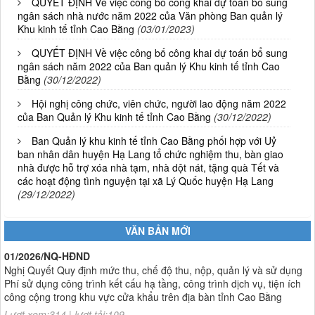
QUYẾT ĐỊNH Về việc công bố công khai dự toán bổ sung
ngân sách nhà nước năm 2022 của Văn phòng Ban quản lý
Khu kinh tế tỉnh Cao Bằng
(03/01/2023)
QUYẾT ĐỊNH Về việc công bố công khai dự toán bổ sung
ngân sách năm 2022 của Ban quản lý Khu kinh tế tỉnh Cao
Bằng
(30/12/2022)
Hội nghị công chức, viên chức, người lao động năm 2022
của Ban Quản lý Khu kinh tế tỉnh Cao Bằng
(30/12/2022)
Ban Quản lý khu kinh tế tỉnh Cao Bằng phối hợp với Uỷ
ban nhân dân huyện Hạ Lang tổ chức nghiệm thu, bàn giao
nhà được hỗ trợ xóa nhà tạm, nhà dột nát, tặng quà Tết và
các hoạt động tình nguyện tại xã Lý Quốc huyện Hạ Lang
(29/12/2022)
VĂN BẢN MỚI
01/2026/NQ-HĐND
Nghị Quyết Quy định mức thu, chế độ thu, nộp, quản lý và sử dụng
Phí sử dụng công trình kết cấu hạ tầng, công trình dịch vụ, tiện ích
công cộng trong khu vực cửa khẩu trên địa bàn tỉnh Cao Bằng
Lượt xem:314 | lượt tải:109