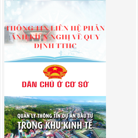
QUYẾT ĐỊNH Về việc công bố công khai giao dự toán chi ngân sách
năm 2024
Lượt xem:602 | lượt tải:650
01/2026/NQ-HĐND
Nghị Quyết Quy định mức thu, chế độ thu, nộp, quản lý và sử dụng
Phí sử dụng công trình kết cấu hạ tầng, công trình dịch vụ, tiện ích
công cộng trong khu vực cửa khẩu trên địa bàn tỉnh Cao Bằng
Lượt xem:314 | lượt tải:109
1787/QĐ-UBND
Quyết Định Công bố danh mục thủ tục hành chính sửa đổi, bổ sung,
bãi bỏ trong lĩnh vực đầu tư theo phương thức đối tác công tư; đấu
thầu lựa chọn nhà đầu tư thuộc thẩm quyền giải quyết của Sở Tài
chính, Ban Quản lý Khu kinh tế tỉnh, UBND cấp xã tỉnh CB
Lượt xem:303 | lượt tải:303
182/QĐ-BQLKKT
Quyết Định Công khai điều chỉnh, bổ sung Kế hoạch vốn đầu tư
công năm 2025
Lượt xem:457 | lượt tải:351
1174/QĐ-UBND