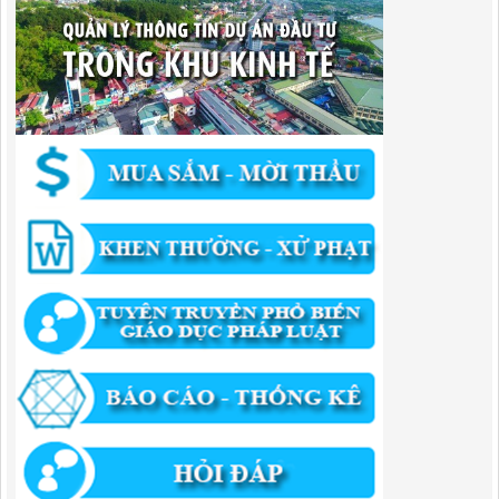
Quyết Định Công khai điều chỉnh, bổ sung Kế hoạch vốn đầu tư
công năm 2025
Lượt xem:459 | lượt tải:351
1174/QĐ-UBND
QUYẾT ĐỊNH Về việc công bố danh mục thủ tục HC được sửa đổi,bổ
sung và phê duyệt quy trình nội bộ giải quyết TTHC trong lĩnh vực
hoạt động xây dựng theo quy định phân quyền,phân cấp,phân định
thẩm quyền thuộc phạm vi giải quyết của Ban QLKKT
Lượt xem:437 | lượt tải:525
346/QĐ-UBND
QUYẾT ĐỊNH Về việc phê duyệt quy trình nội bộ giải quyết thủ tục
hành chính trong lĩnh vực khu công nghiệp, khu kinh tế thuộc thẩm
quyền giải quyết của Ban Quản lý Khu kinh tế tỉnh Cao Bằng
Lượt xem:515 | lượt tải:318
55/QĐ-BQLKKT
QUYẾT ĐỊNH Công khai điều chỉnh, bổ sung Kế hoạch vốn đầu tư
công năm 2025
Lượt xem:823 | lượt tải:422
294/QĐ-UBND
QUYẾT ĐỊNH Về việc phê duyệt quy trình nội bộ giải quyết thủ tục