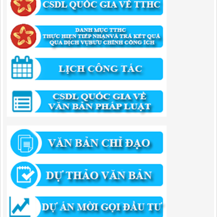
346/QĐ-UBND
QUYẾT ĐỊNH Về việc phê duyệt quy trình nội bộ giải quyết thủ tục
hành chính trong lĩnh vực khu công nghiệp, khu kinh tế thuộc thẩm
quyền giải quyết của Ban Quản lý Khu kinh tế tỉnh Cao Bằng
Lượt xem:515 | lượt tải:318
55/QĐ-BQLKKT
QUYẾT ĐỊNH Công khai điều chỉnh, bổ sung Kế hoạch vốn đầu tư
công năm 2025
Lượt xem:823 | lượt tải:422
294/QĐ-UBND
QUYẾT ĐỊNH Về việc phê duyệt quy trình nội bộ giải quyết thủ tục
hành chính trong lĩnh vực đầu tư tại Việt Nam thuộc thẩm quyền giải
quyết của Ban Quản lý Khu kinh tế tỉnh Cao Bằng
Lượt xem:674 | lượt tải:203
292/QĐ-UBND
Quyết định về việc công bố danh mục thủ tục hành chính mới ban
hành trong lĩnh vực khu công nghiệp, khu kinh tế thuộc thẩm quyền
giải quyết của Ban Quản lý Khu kinh tế tỉnh Cao Bằng
Lượt xem:518 | lượt tải:363
314/QĐ-BQLKKT