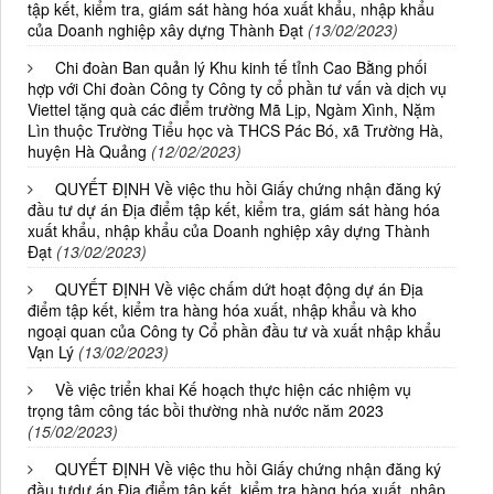
tập kết, kiểm tra, giám sát hàng hóa xuất khẩu, nhập khẩu
của Doanh nghiệp xây dựng Thành Đạt
(13/02/2023)
Chi đoàn Ban quản lý Khu kinh tế tỉnh Cao Bằng phối
hợp với Chi đoàn Công ty Công ty cổ phần tư vấn và dịch vụ
Viettel tặng quà các điểm trường Mã Lịp, Ngàm Xình, Nặm
Lìn thuộc Trường Tiểu học và THCS Pác Bó, xã Trường Hà,
huyện Hà Quảng
(12/02/2023)
QUYẾT ĐỊNH Về việc thu hồi Giấy chứng nhận đăng ký
đầu tư dự án Địa điểm tập kết, kiểm tra, giám sát hàng hóa
xuất khẩu, nhập khẩu của Doanh nghiệp xây dựng Thành
Đạt
(13/02/2023)
QUYẾT ĐỊNH Về việc chấm dứt hoạt động dự án Địa
điểm tập kết, kiểm tra hàng hóa xuất, nhập khẩu và kho
ngoại quan của Công ty Cổ phần đầu tư và xuất nhập khẩu
Vạn Lý
(13/02/2023)
Về việc triển khai Kế hoạch thực hiện các nhiệm vụ
trọng tâm công tác bồi thường nhà nước năm 2023
(15/02/2023)
QUYẾT ĐỊNH Về việc thu hồi Giấy chứng nhận đăng ký
đầu tưdự án Địa điểm tập kết, kiểm tra hàng hóa xuất, nhập