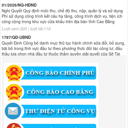
Nghị Quyết Quy định mức thu, chế độ thu, nộp, quản lý và sử dụng
Phí sử dụng công trình kết cấu hạ tầng, công trình dịch vụ, tiện ích
công cộng trong khu vực cửa khẩu trên địa bàn tỉnh Cao Bằng
Lượt xem:320 | lượt tải:110
1787/QĐ-UBND
Quyết Định Công bố danh mục thủ tục hành chính sửa đổi, bổ sung,
bãi bỏ trong lĩnh vực đầu tư theo phương thức đối tác công tư; đấu
thầu lựa chọn nhà đầu tư thuộc thẩm quyền giải quyết của Sở Tài
chính, Ban Quản lý Khu kinh tế tỉnh, UBND cấp xã tỉnh CB
Lượt xem:306 | lượt tải:303
182/QĐ-BQLKKT
Quyết Định Công khai điều chỉnh, bổ sung Kế hoạch vốn đầu tư
công năm 2025
Lượt xem:459 | lượt tải:351
1174/QĐ-UBND
QUYẾT ĐỊNH Về việc công bố danh mục thủ tục HC được sửa đổi,bổ
sung và phê duyệt quy trình nội bộ giải quyết TTHC trong lĩnh vực
hoạt động xây dựng theo quy định phân quyền,phân cấp,phân định
thẩm quyền thuộc phạm vi giải quyết của Ban QLKKT
Lượt xem:437 | lượt tải:525