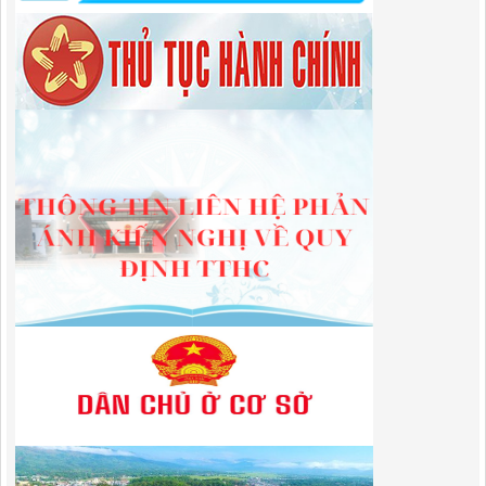
QUYẾT ĐỊNH Về việc công bố công khai thu hồi dự toán chi ngân
sách năm 2024
Lượt xem:489 | lượt tải:337
225/QĐ-BQLKKT
QUYẾT ĐỊNH Về việc công bố công khai giao dự toán chi ngân sách
năm 2024
Lượt xem:603 | lượt tải:651
01/2026/NQ-HĐND
Nghị Quyết Quy định mức thu, chế độ thu, nộp, quản lý và sử dụng
Phí sử dụng công trình kết cấu hạ tầng, công trình dịch vụ, tiện ích
công cộng trong khu vực cửa khẩu trên địa bàn tỉnh Cao Bằng
Lượt xem:320 | lượt tải:110
1787/QĐ-UBND
Quyết Định Công bố danh mục thủ tục hành chính sửa đổi, bổ sung,
bãi bỏ trong lĩnh vực đầu tư theo phương thức đối tác công tư; đấu
thầu lựa chọn nhà đầu tư thuộc thẩm quyền giải quyết của Sở Tài
chính, Ban Quản lý Khu kinh tế tỉnh, UBND cấp xã tỉnh CB
Lượt xem:306 | lượt tải:303
182/QĐ-BQLKKT