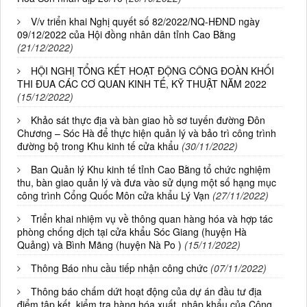
V/v triển khai Nghị quyết số 82/2022/NQ-HĐND ngày
09/12/2022 của Hội đồng nhân dân tỉnh Cao Bằng
(21/12/2022)
HỘI NGHỊ TỔNG KẾT HOẠT ĐỘNG CÔNG ĐOÀN KHỐI
THI ĐUA CÁC CƠ QUAN KINH TẾ, KỸ THUẬT NĂM 2022
(15/12/2022)
Khảo sát thực địa và bàn giao hồ sơ tuyến đường Đôn
Chương – Sóc Hà để thực hiện quản lý và bảo trì công trình
đường bộ trong Khu kinh tế cửa khẩu
(30/11/2022)
Ban Quản lý Khu kinh tế tỉnh Cao Bằng tổ chức nghiệm
thu, bàn giao quản lý và đưa vào sử dụng một số hạng mục
công trình Cổng Quốc Môn cửa khẩu Lý Vạn
(27/11/2022)
Triển khai nhiệm vụ về thông quan hàng hóa và hợp tác
phòng chống dịch tại cửa khẩu Sóc Giang (huyện Hà
Quảng) và Bình Mãng (huyện Nà Po )
(15/11/2022)
Thông Báo nhu cầu tiếp nhận công chức
(07/11/2022)
Thông báo chấm dứt hoạt động của dự án đầu tư địa
điểm tập kết, kiểm tra hàng hóa xuất, nhập khẩu của Công