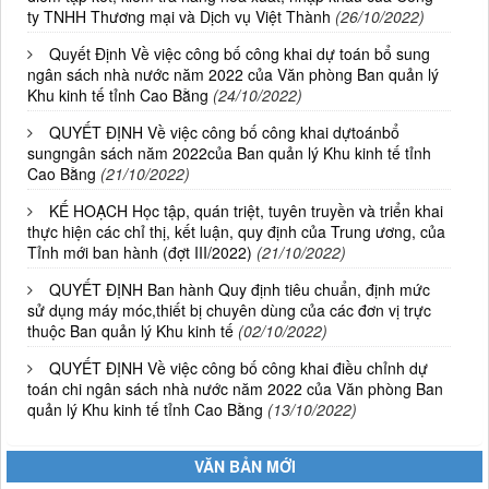
ty TNHH Thương mại và Dịch vụ Việt Thành
(26/10/2022)
Quyết Định Về việc công bố công khai dự toán bổ sung
ngân sách nhà nước năm 2022 của Văn phòng Ban quản lý
Khu kinh tế tỉnh Cao Bằng
(24/10/2022)
QUYẾT ĐỊNH Về việc công bố công khai dựtoánbổ
sungngân sách năm 2022của Ban quản lý Khu kinh tế tỉnh
Cao Bằng
(21/10/2022)
KẾ HOẠCH Học tập, quán triệt, tuyên truyền và triển khai
thực hiện các chỉ thị, kết luận, quy định của Trung ương, của
Tỉnh mới ban hành (đợt III/2022)
(21/10/2022)
QUYẾT ĐỊNH Ban hành Quy định tiêu chuẩn, định mức
sử dụng máy móc,thiết bị chuyên dùng của các đơn vị trực
thuộc Ban quản lý Khu kinh tế
(02/10/2022)
QUYẾT ĐỊNH Về việc công bố công khai điều chỉnh dự
toán chi ngân sách nhà nước năm 2022 của Văn phòng Ban
quản lý Khu kinh tế tỉnh Cao Bằng
(13/10/2022)
VĂN BẢN MỚI
01/2026/NQ-HĐND